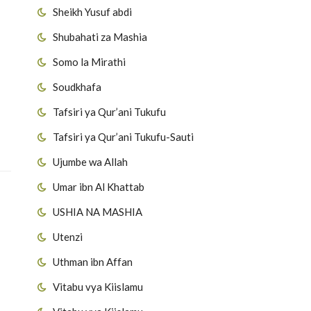
Sheikh Yusuf abdi
Shubahati za Mashia
Somo la Mirathi
Soudkhafa
Tafsiri ya Qur’ani Tukufu
Tafsiri ya Qur’ani Tukufu-Sauti
Ujumbe wa Allah
Umar ibn Al Khattab
USHIA NA MASHIA
Utenzi
Uthman ibn Affan
Vitabu vya Kiislamu