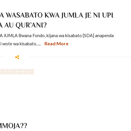
 WASABATO KWA JUMLA JE NI UPI
 AU QUR’ANI?
LA Bwana Fondo, kijana wa kisabato [SDA] anapenda
Read More
 wote wa kisabato, ...
 MMOJA??