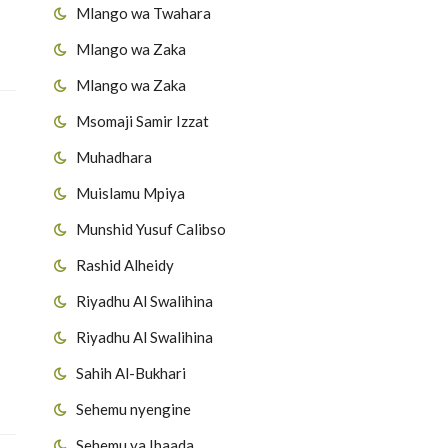
Mlango wa Twahara
Mlango wa Zaka
Mlango wa Zaka
Msomaji Samir Izzat
Muhadhara
Muislamu Mpiya
Munshid Yusuf Calibso
Rashid Alheidy
Riyadhu Al Swalihina
Riyadhu Al Swalihina
Sahih Al-Bukhari
Sehemu nyengine
Sehemu ya Ibaada