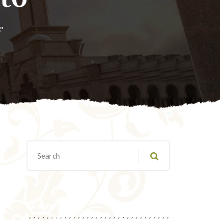
"
Migawanyo