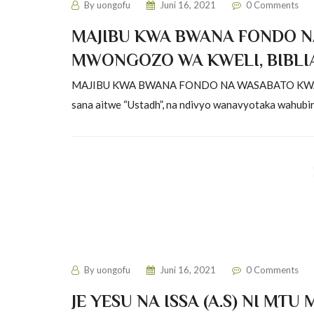
By
uongofu
Juni 16, 2021
0 Comments
MAJIBU KWA BWANA FONDO NA
MWONGOZO WA KWELI, BIBLIA
MAJIBU KWA BWANA FONDO NA WASABATO KWA JUM
sana aitwe “Ustadh”, na ndivyo wanavyotaka wahubiri
Itikadi za Wakiristo
By
uongofu
Juni 16, 2021
0 Comments
JE YESU NA ISSA (A.S) NI MTU