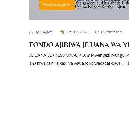
Itikadi za Wakiristo
By
uongofu
Juni 16, 2021
0 Comments
FONDO AJIBIWA JE UANA WA 
JE UANA WA YESU UNAOKOA? Mwenyezi Mungu Mtukufu
ana mwana ni itikadi ya wayahood wakadai kuwa ...
Itikadi za Wakiristo