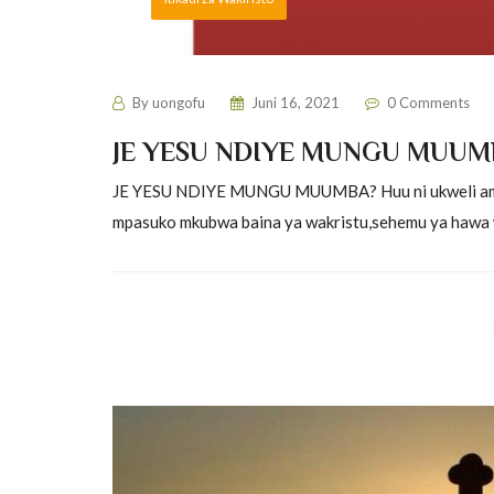
By
uongofu
Juni 16, 2021
0 Comments
JE YESU NDIYE MUNGU MUUM
JE YESU NDIYE MUNGU MUUMBA? Huu ni ukweli amba
mpasuko mkubwa baina ya wakristu,sehemu ya hawa wa