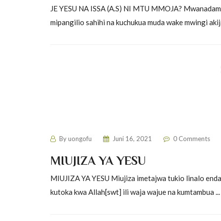
JE YESU NA ISSA (A.S) NI MTU MMOJA? Mwanadamu 
mipangilio sahihi na kuchukua muda wake mwingi akija
Itikadi za Wakiristo
By
uongofu
Juni 16, 2021
0 Comments
MIUJIZA YA YESU
MIUJIZA YA YESU Miujiza imetajwa tukio linalo enda 
kutoka kwa Allah[swt] ili waja wajue na kumtambua ..