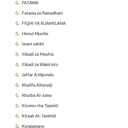
FATAWA
Fatawa za Ramadhani
FIQHI YA KUAMILANA
Hisnul Muslim
Imani sahihi
Itikadi za Mashia
Itikadi za Wakiristo
Jaffar A.Mponda
Khalifa Altunaiji
Khutba Al-Juma
Kisomo cha Tajwiid
Kitaab At-Tawhiid
Kongamano