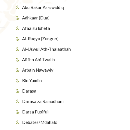
Abu Bakar As-swiddiq
Adhkaar (Dua)
Afaaizu luheta
Al-Ruqya (Zunguo)
Al-Uswul Ath-Thalaathah
Ali ibn Abi Twalib
Arbain Nawawiy
Bin Yamiin
Darasa
Darasa za Ramadhani
Darsa Fupifui
Debates/Mdahalo