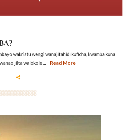
BA?
yo wakristu wengi wanajitahidi kuficha, kwamba kuna
Read More
nao jiita walokole ...