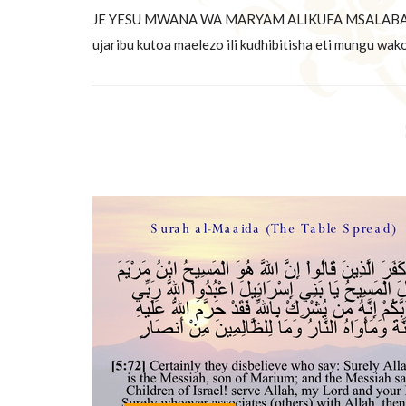
JE YESU MWANA WA MARYAM ALIKUFA MSALABANI? Kif
ujaribu kutoa maelezo ili kudhibitisha eti mungu wako a