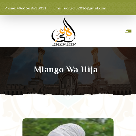
Phone: +966 56 961 8011
Email:
uongofu2016@gmail.com
Mlango Wa Hija