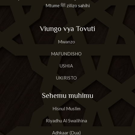
Mtume ﷺ zilizo sahihi
Viungo vya Tovuti
Mwanzo
MAFUNDISHO
USHIA
UKIRISTO
Sehemu muhimu
Hisnul Muslim
Riyadhu Al Swalihina
Adhkaar (Dua)