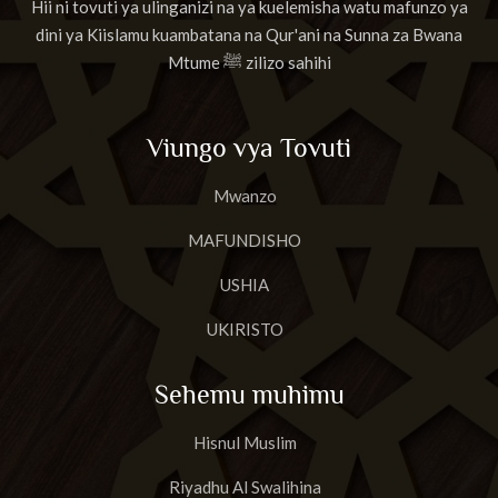
Hii ni tovuti ya ulinganizi na ya kuelemisha watu mafunzo ya
dini ya Kiislamu kuambatana na Qur'ani na Sunna za Bwana
Mtume ﷺ zilizo sahihi
Viungo vya Tovuti
Mwanzo
MAFUNDISHO
USHIA
UKIRISTO
Sehemu muhimu
Hisnul Muslim
Riyadhu Al Swalihina