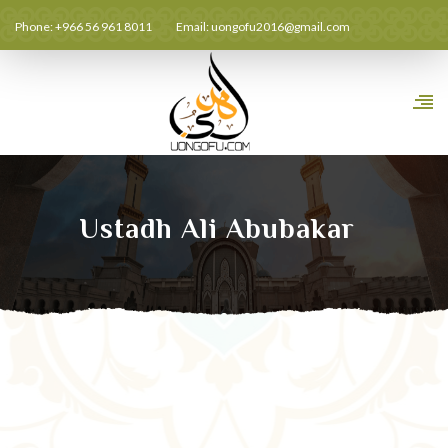
Phone: +966 56 961 8011
Email:
uongofu2016@gmail.com
Ustadh Ali Abubakar