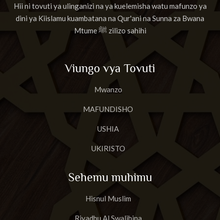
Hii ni tovuti ya ulinganizi na ya kuelemisha watu mafunzo ya
dini ya Kiislamu kuambatana na Qur'ani na Sunna za Bwana
Mtume ﷺ zilizo sahihi
Viungo vya Tovuti
Mwanzo
MAFUNDISHO
USHIA
UKIRISTO
Sehemu muhimu
Hisnul Muslim
Riyadhu Al Swalihina