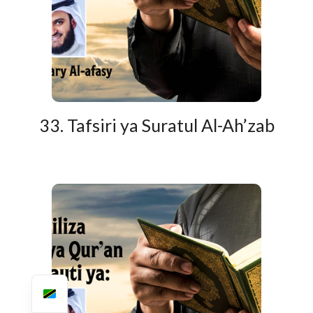
33. Tafsiri ya Suratul Al-Ah’zab