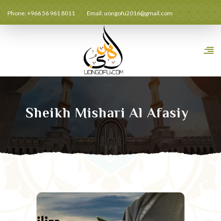
Phone: +966 56 961 8011
Email:
uongofu2016@gmail.com
Sheikh Mishari Al Afasiy