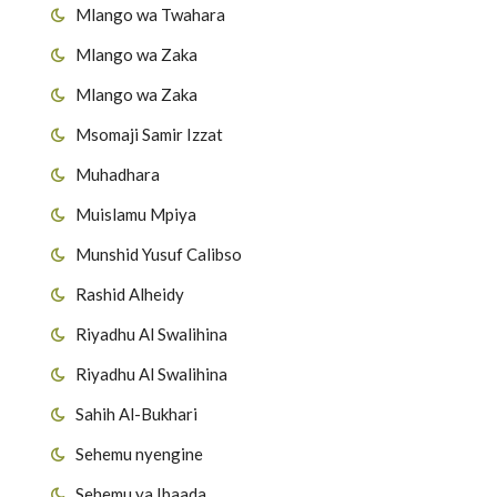
Mlango wa Twahara
Mlango wa Zaka
Mlango wa Zaka
Msomaji Samir Izzat
Muhadhara
Muislamu Mpiya
Munshid Yusuf Calibso
Rashid Alheidy
Riyadhu Al Swalihina
Riyadhu Al Swalihina
Sahih Al-Bukhari
Sehemu nyengine
Sehemu ya Ibaada