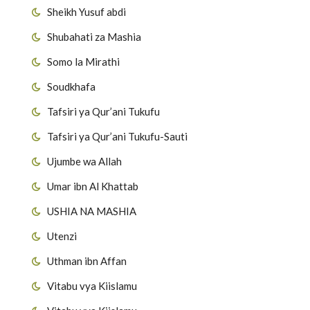
Sheikh Yusuf abdi
Shubahati za Mashia
Somo la Mirathi
Soudkhafa
Tafsiri ya Qur’ani Tukufu
Tafsiri ya Qur’ani Tukufu-Sauti
Ujumbe wa Allah
Umar ibn Al Khattab
USHIA NA MASHIA
Utenzi
Uthman ibn Affan
Vitabu vya Kiislamu