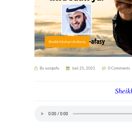
Sheikh Mishari Al Afasiy
By
uongofu
Juni 25, 2021
0 Comments
Sheik