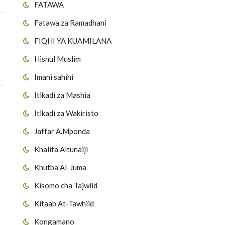
FATAWA
Fatawa za Ramadhani
FIQHI YA KUAMILANA
Hisnul Muslim
Imani sahihi
Itikadi za Mashia
Itikadi za Wakiristo
Jaffar A.Mponda
Khalifa Altunaiji
Khutba Al-Juma
Kisomo cha Tajwiid
Kitaab At-Tawhiid
Kongamano