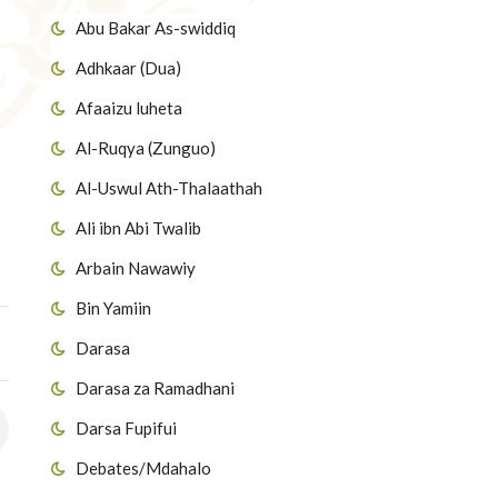
Abu Bakar As-swiddiq
Adhkaar (Dua)
Afaaizu luheta
Al-Ruqya (Zunguo)
Al-Uswul Ath-Thalaathah
Ali ibn Abi Twalib
Arbain Nawawiy
Bin Yamiin
Darasa
Darasa za Ramadhani
Darsa Fupifui
Debates/Mdahalo