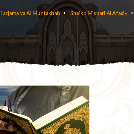
Tarjama ya Al Muntakhab
Sheikh Mishari Al Afasiy