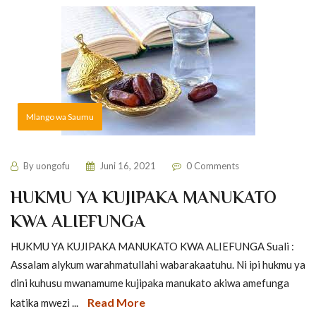
Mlango wa Saumu
By
uongofu
Juni 16, 2021
0 Comments
HUKMU YA KUJIPAKA MANUKATO
KWA ALIEFUNGA
HUKMU YA KUJIPAKA MANUKATO KWA ALIEFUNGA Suali :
Assalam alykum warahmatullahi wabarakaatuhu. Ni ipi hukmu ya
dini kuhusu mwanamume kujipaka manukato akiwa amefunga
Read More
katika mwezi ...