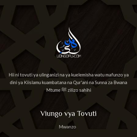
Hii ni tovuti ya ulinganizi na ya kuelemisha watu mafunzo ya
dini ya Kiislamu kuambatana na Qur'ani na Sunna za Bwana
Mtume ﷺ zilizo sahihi
Viungo vya Tovuti
Mwanzo