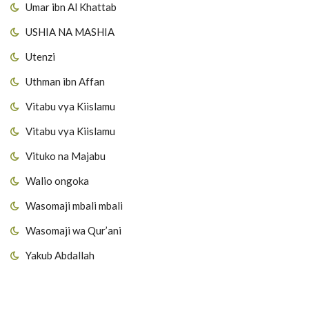
Umar ibn Al Khattab
USHIA NA MASHIA
Utenzi
Uthman ibn Affan
Vitabu vya Kiislamu
Vitabu vya Kiislamu
Vituko na Majabu
Walio ongoka
Wasomaji mbali mbali
Wasomaji wa Qur’ani
Yakub Abdallah
Viungo vya Tovuti