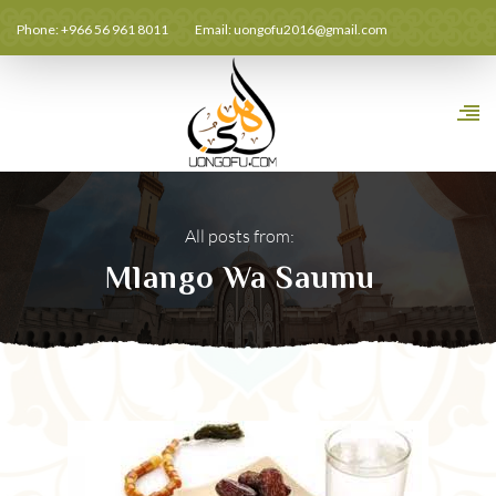
Phone: +966 56 961 8011
Email:
uongofu2016@gmail.com
All posts from:
Mlango Wa Saumu