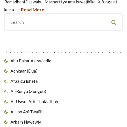
Ramadhani ? Jawabu: Masharti ya mtu kuwajibika Kufunga ni
Read More
kama ...
Migawanyo
Abu Bakar As-swiddiq
Adhkaar (Dua)
Afaaizu luheta
Al-Ruqya (Zunguo)
Al-Uswul Ath-Thalaathah
Ali ibn Abi Twalib
Arbain Nawawiy