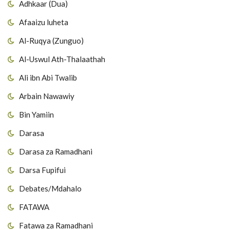
Adhkaar (Dua)
Afaaizu luheta
Al-Ruqya (Zunguo)
Al-Uswul Ath-Thalaathah
Ali ibn Abi Twalib
Arbain Nawawiy
Bin Yamiin
Darasa
Darasa za Ramadhani
Darsa Fupifui
Debates/Mdahalo
FATAWA
Fatawa za Ramadhani