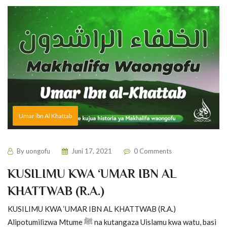
Umar ibn Al Khattab
By
uongofu
Juni 17, 2021
0 Comments
KUSILIMU KWA ‘UMAR IBN AL
KHATTWAB (R.A.)
KUSILIMU KWA ‘UMAR IBN AL KHATTWAB (R.A.)
Alipotumilizwa Mtume ﷺ na kutangaza Uislamu kwa watu, basi