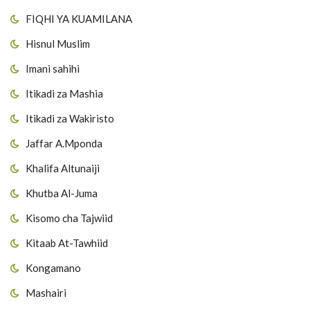
FIQHI YA KUAMILANA
Hisnul Muslim
Imani sahihi
Itikadi za Mashia
Itikadi za Wakiristo
Jaffar A.Mponda
Khalifa Altunaiji
Khutba Al-Juma
Kisomo cha Tajwiid
Kitaab At-Tawhiid
Kongamano
Mashairi