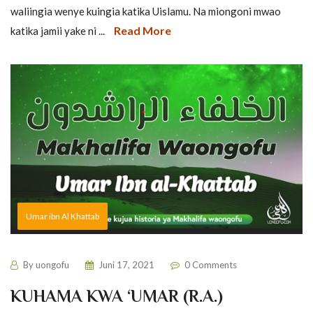
waliingia wenye kuingia katika Uislamu. Na miongoni mwao
Read More
katika jamii yake ni ...
Umar ibn Al Khattab
By
uongofu
Juni 17, 2021
0 Comments
KUHAMA KWA ‘UMAR (R.A.)