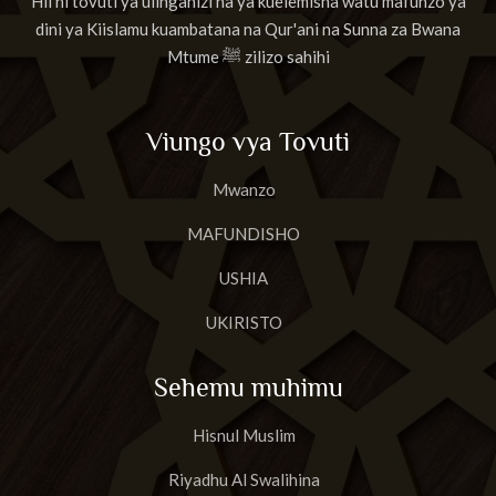
Hii ni tovuti ya ulinganizi na ya kuelemisha watu mafunzo ya
dini ya Kiislamu kuambatana na Qur'ani na Sunna za Bwana
Mtume ﷺ zilizo sahihi
Viungo vya Tovuti
Mwanzo
MAFUNDISHO
USHIA
UKIRISTO
Sehemu muhimu
Hisnul Muslim
Riyadhu Al Swalihina