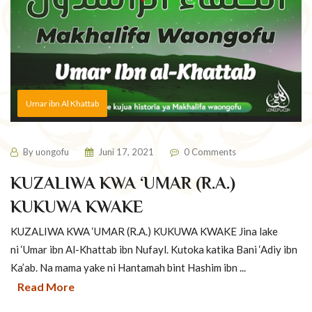
Umar ibn Al Khattab
By
uongofu
Juni 17, 2021
0 Comments
KUZALIWA KWA ‘UMAR (R.A.)
KUKUWA KWAKE
KUZALIWA KWA ‘UMAR (R.A.) KUKUWA KWAKE Jina lake
ni ‘Umar ibn Al-Khattab ibn Nufayl. Kutoka katika Bani ‘Adiy ibn
Ka’ab. Na mama yake ni Hantamah bint Hashim ibn ...
Read More