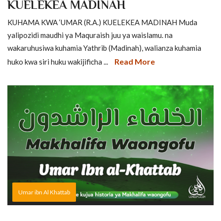
KUELEKEA MADINAH
KUHAMA KWA ‘UMAR (R.A.) KUELEKEA MADINAH Muda
yalipozidi maudhi ya Maquraish juu ya waislamu. na
wakaruhusiwa kuhamia Yathrib (Madinah), walianza kuhamia
Read More
huko kwa siri huku wakijificha ...
Umar ibn Al Khattab