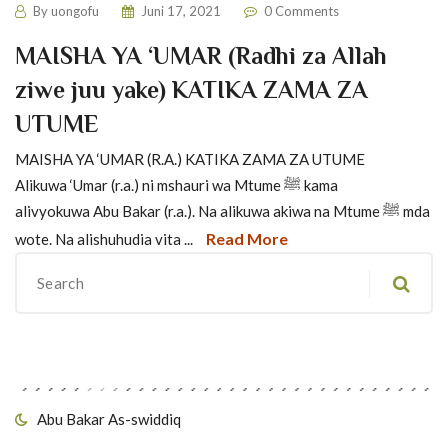
By
uongofu
Juni 17, 2021
0 Comments
MAISHA YA ‘UMAR (Radhi za Allah
ziwe juu yake) KATIKA ZAMA ZA
UTUME
MAISHA YA ‘UMAR (R.A.) KATIKA ZAMA ZA UTUME
Alikuwa ‘Umar (r.a.) ni mshauri wa Mtume ﷺ kama
alivyokuwa Abu Bakar (r.a.). Na alikuwa akiwa na Mtume ﷺ mda
Read More
wote. Na alishuhudia vita ...
Migawanyo
Abu Bakar As-swiddiq