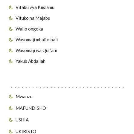
Vitabu vya Kiislamu
Vituko na Majabu
Walio ongoka
Wasomaji mbali mbali
Wasomaji wa Qur’ani
Yakub Abdallah
Viungo vya Tovuti
Mwanzo
MAFUNDISHO
USHIA
UKIRISTO