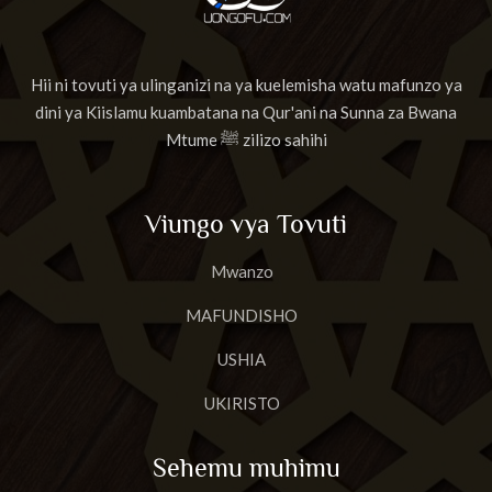
Hii ni tovuti ya ulinganizi na ya kuelemisha watu mafunzo ya
dini ya Kiislamu kuambatana na Qur'ani na Sunna za Bwana
Mtume ﷺ zilizo sahihi
Viungo vya Tovuti
Mwanzo
MAFUNDISHO
USHIA
UKIRISTO
Sehemu muhimu