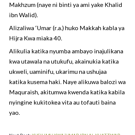
Makhzum (naye ni binti ya ami yake Khalid
ibn Walid).
Alizaliwa ‘Umar (r.a.) huko Makkah kabla ya
Hijra Kwa miaka 40.
Alikulia katika nyumba ambayo inajulikana
kwa utawala na utukufu, akainukia katika
ukweli, uaminifu, ukarimu na ushujaa
katika kusema haki. Naye alikuwa balozi wa
Maquraish, akitumwa kwenda katika kabila
nyingine kukitokea vita au tofauti baina
yao.