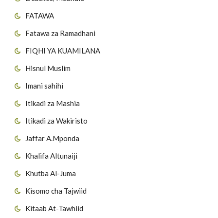
FATAWA
Fatawa za Ramadhani
FIQHI YA KUAMILANA
Hisnul Muslim
Imani sahihi
Itikadi za Mashia
Itikadi za Wakiristo
Jaffar A.Mponda
Khalifa Altunaiji
Khutba Al-Juma
Kisomo cha Tajwiid
Kitaab At-Tawhiid