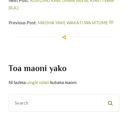
Next Post:
KUSILIMU KWA ‘UMAR IBN AL KHATTWAB
(R.A.)
Previous Post:
MAISHA YAKE WAKATI WA MTUME ﷺ
Toa maoni yako
Ni lazima
uingie ndani
kutuma maoni.
Migawanyo