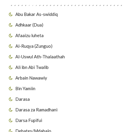
Abu Bakar As-swiddiq
Adhkaar (Dua)
Afaaizu luheta
Al-Ruqya (Zunguo)
Al-Uswul Ath-Thalaathah
Ali ibn Abi Twalib
Arbain Nawawiy
Bin Yamiin
Darasa
Darasa za Ramadhani
Darsa Fupifui
Debates/Mdahalo