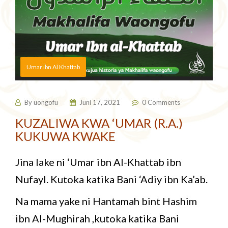
Umar ibn Al Khattab
By
uongofu
Juni 17, 2021
0 Comments
KUZALIWA KWA ‘UMAR (R.A.)
KUKUWA KWAKE
Jina lake ni ‘Umar ibn Al-Khattab ibn
Nufayl. Kutoka katika Bani ‘Adiy ibn Ka’ab.
Na mama yake ni Hantamah bint Hashim
ibn AI-Mughirah ,kutoka katika Bani