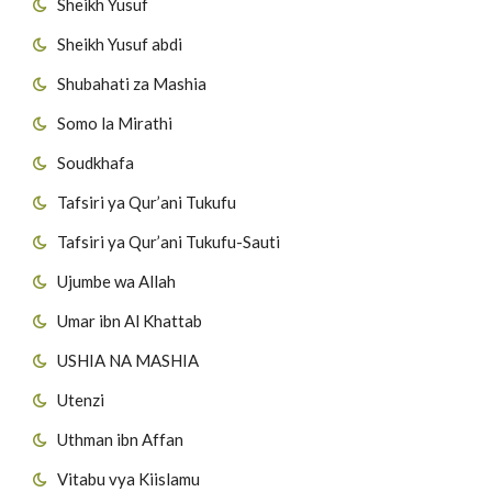
Sheikh Yusuf
Sheikh Yusuf abdi
Shubahati za Mashia
Somo la Mirathi
Soudkhafa
Tafsiri ya Qur’ani Tukufu
Tafsiri ya Qur’ani Tukufu-Sauti
Ujumbe wa Allah
Umar ibn Al Khattab
USHIA NA MASHIA
Utenzi
Uthman ibn Affan
Vitabu vya Kiislamu