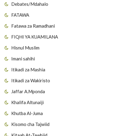
Debates/Mdahalo
FATAWA
Fatawa za Ramadhani
FIQHI YA KUAMILANA
Hisnul Muslim
Imani sahihi
Itikadi za Mashia
Itikadi za Wakiristo
Jaffar A.Mponda
Khalifa Altunaiji
Khutba Al-Juma
Kisomo cha Tajwiid
Kitaab At-Tawhiid