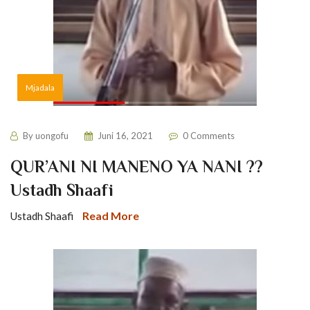
Mjadala
By
uongofu
Juni 16, 2021
0 Comments
QUR’ANI NI MANENO YA NANI ??
Ustadh Shaafi
Read More
Ustadh Shaafi