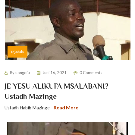
Mjadala
By
uongofu
Juni 16, 2021
0 Comments
JE YESU ALIKUFA MSALABANI?
Ustadh Mazinge
Read More
Ustadh Habib Mazinge