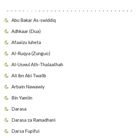
Migawanyo
Abu Bakar As-swiddiq
Adhkaar (Dua)
Afaaizu luheta
Al-Ruqya (Zunguo)
Al-Uswul Ath-Thalaathah
Ali ibn Abi Twalib
Arbain Nawawiy
Bin Yamiin
Darasa
Darasa za Ramadhani
Darsa Fupifui