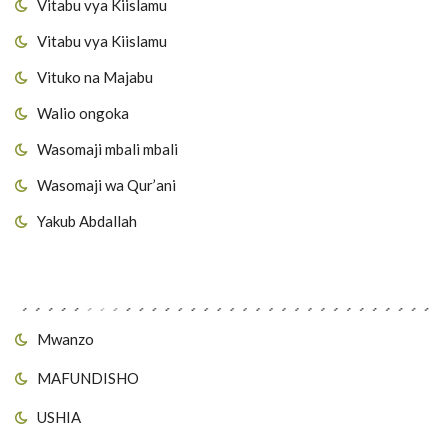
Vitabu vya Kiislamu
Vitabu vya Kiislamu
Vituko na Majabu
Walio ongoka
Wasomaji mbali mbali
Wasomaji wa Qur’ani
Yakub Abdallah
Viungo vya Tovuti
Mwanzo
MAFUNDISHO
USHIA