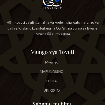
Hii ni tovuti ya ulinganizi na ya kuelemisha watu mafunzo ya
dini ya Kiislamu kuambatana na Qur'ani na Sunna za Bwana
Mtume ﷺ zilizo sahihi
Viungo vya Tovuti
Mwanzo
MAFUNDISHO
USHIA
UKIRISTO
Sehemu muhimu