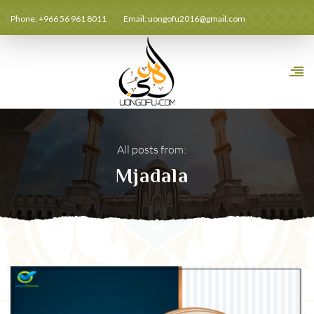
Phone: +966 56 961 8011
Email:
uongofu2016@gmail.com
All posts from:
Mjadala