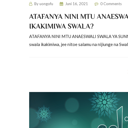
By
uongofu
Juni 16, 2021
0 Comments
ATAFANYA NINI MTU ANAESWA
IKAKIMIWA SWALA?
ATAFANYA NINI MTU ANAESWALI SWALA YA SUNNA K
swala ikakimiwa, jee nitoe salamu na nijiunge na Swal