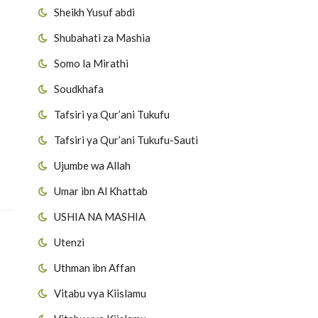
Sheikh Yusuf abdi
Shubahati za Mashia
Somo la Mirathi
Soudkhafa
Tafsiri ya Qur’ani Tukufu
Tafsiri ya Qur’ani Tukufu-Sauti
Ujumbe wa Allah
Umar ibn Al Khattab
USHIA NA MASHIA
Utenzi
Uthman ibn Affan
Vitabu vya Kiislamu