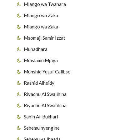
Mlango wa Twahara
Mlango wa Zaka
Mlango wa Zaka
Msomaji Samir Izzat
Muhadhara
Muislamu Mpiya
Munshid Yusuf Calibso
Rashid Alheidy
Riyadhu Al Swalihina
Riyadhu Al Swalihina
Sahih Al-Bukhari
Sehemu nyengine
Sehemu ya Ibaada