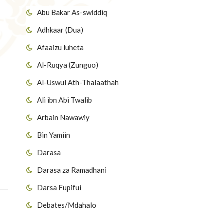
Abu Bakar As-swiddiq
Adhkaar (Dua)
Afaaizu luheta
Al-Ruqya (Zunguo)
Al-Uswul Ath-Thalaathah
Ali ibn Abi Twalib
Arbain Nawawiy
Bin Yamiin
Darasa
Darasa za Ramadhani
Darsa Fupifui
Debates/Mdahalo