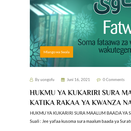
Mlango wa Swala
By
uongofu
Juni 16, 2021
0 Comments
HUKMU YA KUKARIRI SURA M
KATIKA RAKAA YA KWANZA NA 
HUKMU YA KUKARIRI SURA MAALUM BAADA YA SU
Suali : Jee yafaa kusoma sura maalum baada ya Suratul