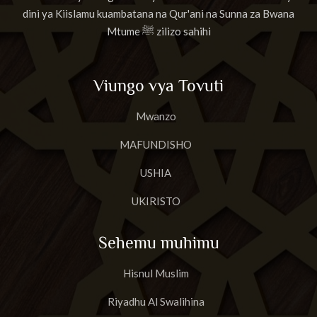
dini ya Kiislamu kuambatana na Qur'ani na Sunna za Bwana
Mtume ﷺ zilizo sahihi
Viungo vya Tovuti
Mwanzo
MAFUNDISHO
USHIA
UKIRISTO
Sehemu muhimu
Hisnul Muslim
Riyadhu Al Swalihina