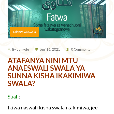
Mlango wa Swala
By
uongofu
Juni 16, 2021
0 Comments
ATAFANYA NINI MTU
ANAESWALI SWALA YA
SUNNA KISHA IKAKIMIWA
SWALA?
Suali
:
Ikiwa naswali kisha swala ikakimiwa, jee