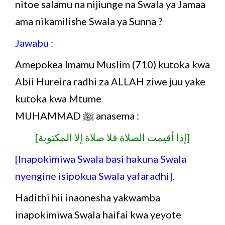
nitoe salamu na nijiunge na Swala ya Jamaa
ama nikamilishe Swala ya Sunna ?
Jawabu :
Amepokea Imamu Muslim (710) kutoka kwa
Abii Hureira radhi za ALLAH ziwe juu yake
kutoka kwa Mtume
MUHAMMAD ﷺ anasema :
[إذا أقيمت الصلاة فلا صلاة إلا المكتوبة]
[Inapokimiwa Swala basi hakuna Swala
nyengine isipokua Swala yafaradhi].
Hadithi hii inaonesha yakwamba
inapokimiwa Swala haifai kwa yeyote