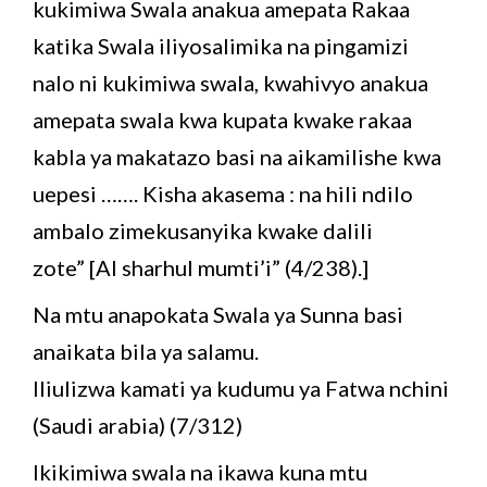
kukimiwa Swala anakua amepata Rakaa
katika Swala iliyosalimika na pingamizi
nalo ni kukimiwa swala, kwahivyo anakua
amepata swala kwa kupata kwake rakaa
kabla ya makatazo basi na aikamilishe kwa
uepesi ……. Kisha akasema : na hili ndilo
ambalo zimekusanyika kwake dalili
zote” [Al sharhul mumti’i” (4/238).]
Na mtu anapokata Swala ya Sunna basi
anaikata bila ya salamu.
Iliulizwa kamati ya kudumu ya Fatwa nchini
(Saudi arabia) (7/312)
Ikikimiwa swala na ikawa kuna mtu