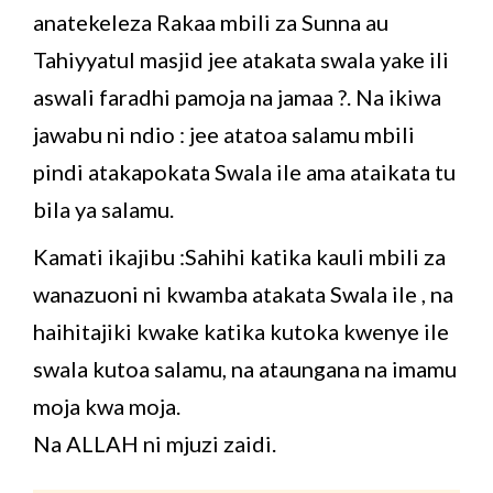
anatekeleza Rakaa mbili za Sunna au
Tahiyyatul masjid jee atakata swala yake ili
aswali faradhi pamoja na jamaa ?. Na ikiwa
jawabu ni ndio : jee atatoa salamu mbili
pindi atakapokata Swala ile ama ataikata tu
bila ya salamu.
Kamati ikajibu :Sahihi katika kauli mbili za
wanazuoni ni kwamba atakata Swala ile , na
haihitajiki kwake katika kutoka kwenye ile
swala kutoa salamu, na ataungana na imamu
moja kwa moja.
Na ALLAH ni mjuzi zaidi.