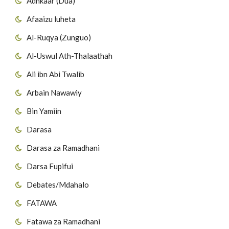
Adhkaar (Dua)
Afaaizu luheta
Al-Ruqya (Zunguo)
Al-Uswul Ath-Thalaathah
Ali ibn Abi Twalib
Arbain Nawawiy
Bin Yamiin
Darasa
Darasa za Ramadhani
Darsa Fupifui
Debates/Mdahalo
FATAWA
Fatawa za Ramadhani