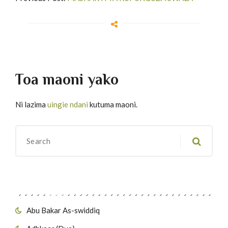
Toa maoni yako
Ni lazima
uingie ndani
kutuma maoni.
Migawanyo
Abu Bakar As-swiddiq