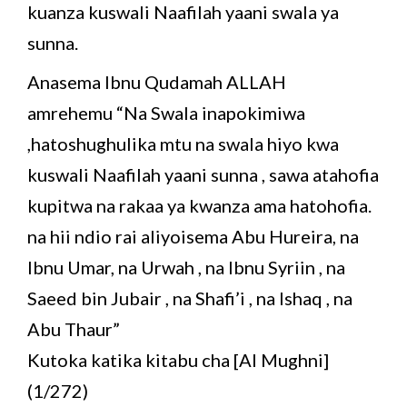
kuanza kuswali Naafilah yaani swala ya
sunna.
Anasema Ibnu Qudamah ALLAH
amrehemu “Na Swala inapokimiwa
,hatoshughulika mtu na swala hiyo kwa
kuswali Naafilah yaani sunna , sawa atahofia
kupitwa na rakaa ya kwanza ama hatohofia.
na hii ndio rai aliyoisema Abu Hureira, na
Ibnu Umar, na Urwah , na Ibnu Syriin , na
Saeed bin Jubair , na Shafi’i , na Ishaq , na
Abu Thaur”
Kutoka katika kitabu cha [Al Mughni]
(1/272)