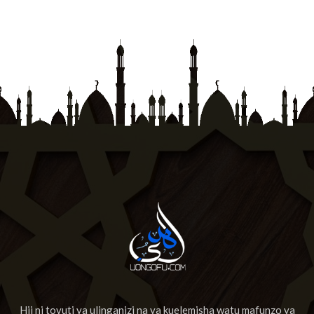
Hii ni tovuti ya ulinganizi na ya kuelemisha watu mafunzo ya