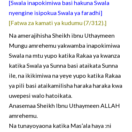
[Swala inapokimiwa basi hakuna Swala
nyengine isipokua Swala ya faradhi]
[Fatwa za kamati ya kudumu (7/312).]
Na amerajihisha Sheikh ibnu Uthaymeen
Mungu amrehemu yakwamba inapokimiwa
Swala na mtu yupo katika Rakaa ya kwanza
katika Swala ya Sunna basi ataikata Sunna
ile, na ikikimiwa na yeye yupo katika Rakaa
ya pili basi ataikamilisha haraka haraka kwa
uwepesi walo hatoikata.
Anasemaa Sheikh Ibnu Uthaymeen ALLAH
amrehemu.
Na tunayoyaona katika Mas’ala haya :ni