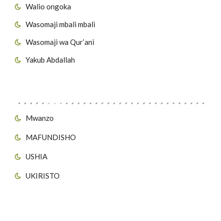
Walio ongoka
Wasomaji mbali mbali
Wasomaji wa Qur’ani
Yakub Abdallah
Viungo vya Tovuti
Mwanzo
MAFUNDISHO
USHIA
UKIRISTO