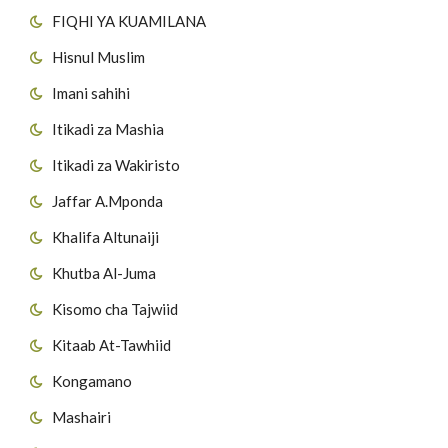
FIQHI YA KUAMILANA
Hisnul Muslim
Imani sahihi
Itikadi za Mashia
Itikadi za Wakiristo
Jaffar A.Mponda
Khalifa Altunaiji
Khutba Al-Juma
Kisomo cha Tajwiid
Kitaab At-Tawhiid
Kongamano
Mashairi