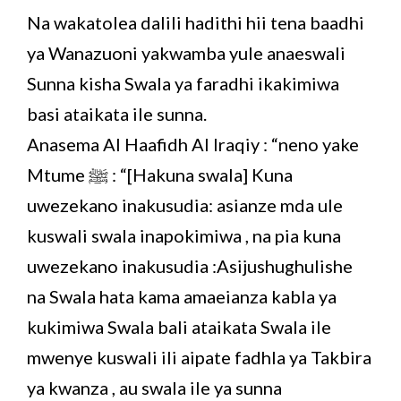
Na wakatolea dalili hadithi hii tena baadhi
ya Wanazuoni yakwamba yule anaeswali
Sunna kisha Swala ya faradhi ikakimiwa
basi ataikata ile sunna.
Anasema Al Haafidh Al Iraqiy : “neno yake
Mtume ﷺ : “[Hakuna swala] Kuna
uwezekano inakusudia: asianze mda ule
kuswali swala inapokimiwa , na pia kuna
uwezekano inakusudia :Asijushughulishe
na Swala hata kama amaeianza kabla ya
kukimiwa Swala bali ataikata Swala ile
mwenye kuswali ili aipate fadhla ya Takbira
ya kwanza , au swala ile ya sunna