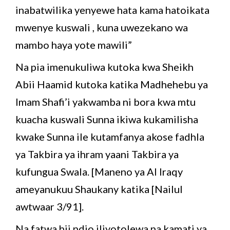
inabatwilika yenyewe hata kama hatoikata
mwenye kuswali , kuna uwezekano wa
mambo haya yote mawili”
Na pia imenukuliwa kutoka kwa Sheikh
Abii Haamid kutoka katika Madhehebu ya
Imam Shafi’i yakwamba ni bora kwa mtu
kuacha kuswali Sunna ikiwa kukamilisha
kwake Sunna ile kutamfanya akose fadhla
ya Takbira ya ihram yaani Takbira ya
kufungua Swala. [Maneno ya Al Iraqy
ameyanukuu Shaukany katika [Nailul
awtwaar 3/91].
Na fatwa hii ndio iliyotolewa na kamati ya