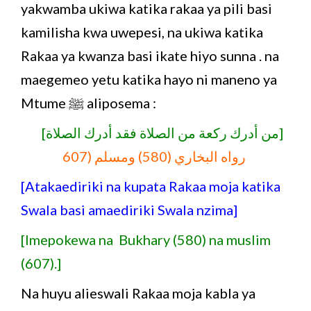
yakwamba ukiwa katika rakaa ya pili basi
kamilisha kwa uwepesi, na ukiwa katika
Rakaa ya kwanza basi ikate hiyo sunna . na
maegemeo yetu katika hayo ni maneno ya
Mtume ﷺ aliposema :
[من أدرك ركعة من الصلاة فقد أدرك الصلاة]
رواه البخاري (580) ومسلم (607
[Atakaediriki na kupata Rakaa moja katika
Swala basi amaediriki Swala nzima]
[Imepokewa na Bukhary (580) na muslim
(607).]
Na huyu alieswali Rakaa moja kabla ya