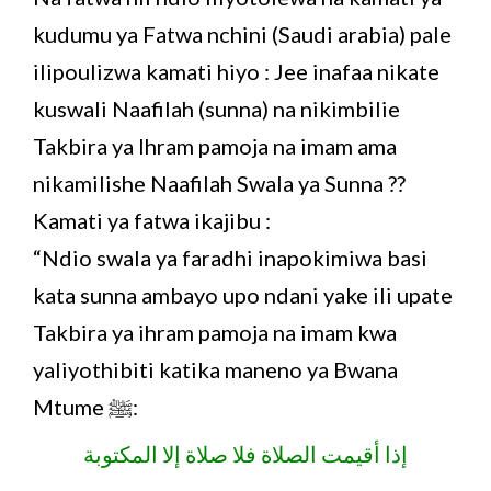
kudumu ya Fatwa nchini (Saudi arabia) pale
ilipoulizwa kamati hiyo : Jee inafaa nikate
kuswali Naafilah (sunna) na nikimbilie
Takbira ya Ihram pamoja na imam ama
nikamilishe Naafilah Swala ya Sunna ??
Kamati ya fatwa ikajibu :
“Ndio swala ya faradhi inapokimiwa basi
kata sunna ambayo upo ndani yake ili upate
Takbira ya ihram pamoja na imam kwa
yaliyothibiti katika maneno ya Bwana
Mtume ﷺ:
إذا أقيمت الصلاة فلا صلاة إلا المكتوبة