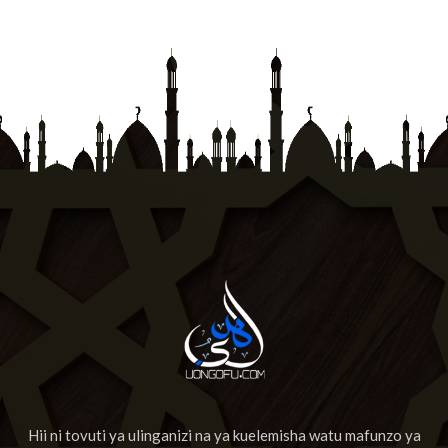
Hii ni tovuti ya ulinganizi na ya kuelemisha watu mafunzo ya