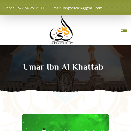
Phone: +966 56 961 8011
Email:
uongofu2016@gmail.com
Umar Ibn Al Khattab