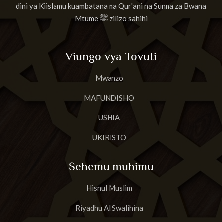
dini ya Kiislamu kuambatana na Qur'ani na Sunna za Bwana
Mtume ﷺ zilizo sahihi
Viungo vya Tovuti
Mwanzo
MAFUNDISHO
USHIA
UKIRISTO
Sehemu muhimu
Hisnul Muslim
Riyadhu Al Swalihina