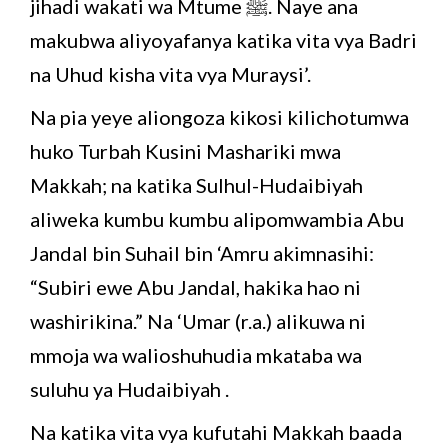
jihadi wakati wa Mtume ﷺ. Naye ana
makubwa aliyoyafanya katika vita vya Badri
na Uhud kisha vita vya Muraysi’.
Na pia yeye aliongoza kikosi kilichotumwa
huko Turbah Kusini Mashariki mwa
Makkah; na katika Sulhul-Hudaibiyah
aliweka kumbu kumbu alipomwambia Abu
Jandal bin Suhail bin ‘Amru akimnasihi:
“Subiri ewe Abu Jandal, hakika hao ni
washirikina.” Na ‘Umar (r.a.) alikuwa ni
mmoja wa walioshuhudia mkataba wa
suluhu ya Hudaibiyah .
Na katika vita vya kufutahi Makkah baada