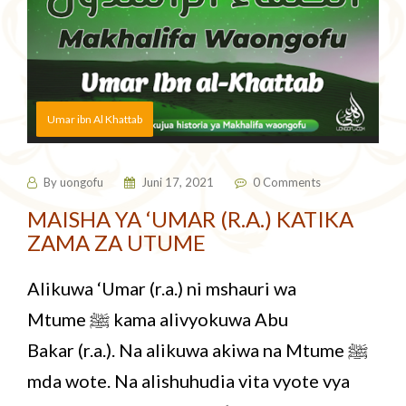
Umar ibn Al Khattab
By
uongofu
Juni 17, 2021
0 Comments
MAISHA YA ‘UMAR (R.A.) KATIKA
ZAMA ZA UTUME
Alikuwa ‘Umar (r.a.) ni mshauri wa
Mtume ﷺ kama alivyokuwa Abu
Bakar (r.a.). Na alikuwa akiwa na Mtume ﷺ
mda wote. Na alishuhudia vita vyote vya