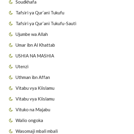
Soudkhafa
Tafsiri ya Qur’ani Tukufu
Tafsiri ya Qur’ani Tukufu-Sauti
Ujumbe wa Allah
Umar ibn Al Khattab
USHIA NA MASHIA
Utenzi
Uthman ibn Affan
Vitabu vya Kiislamu
Vitabu vya Kiislamu
Vituko na Majabu
Walio ongoka
Wasomaji mbali mbali