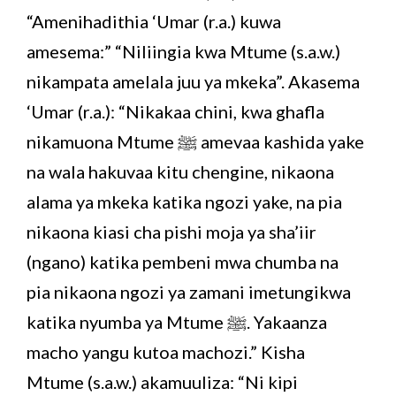
“Amenihadithia ‘Umar (r.a.) kuwa
amesema:” “Niliingia kwa Mtume (s.a.w.)
nikampata amelala juu ya mkeka”. Akasema
‘Umar (r.a.): “Nikakaa chini, kwa ghafla
nikamuona Mtume ﷺ amevaa kashida yake
na wala hakuvaa kitu chengine, nikaona
alama ya mkeka katika ngozi yake, na pia
nikaona kiasi cha pishi moja ya sha’iir
(ngano) katika pembeni mwa chumba na
pia nikaona ngozi ya zamani imetungikwa
katika nyumba ya Mtume ﷺ. Yakaanza
macho yangu kutoa machozi.” Kisha
Mtume (s.a.w.) akamuuliza: “Ni kipi