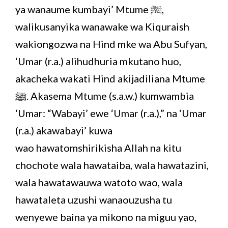
ya wanaume kumbayi’ Mtume ﷺ,
walikusanyika wanawake wa Kiquraish
wakiongozwa na Hind mke wa Abu Sufyan,
‘Umar (r.a.) alihudhuria mkutano huo,
akacheka wakati Hind akijadiliana Mtume
ﷺ. Akasema Mtume (s.a.w.) kumwambia
‘Umar: “Wabayi’ ewe ‘Umar (r.a.),” na ‘Umar
(r.a.) akawabayi’ kuwa
wao hawatomshirikisha Allah na kitu
chochote wala hawataiba, wala hawatazini,
wala hawatawauwa watoto wao, wala
hawataleta uzushi wanaouzusha tu
wenyewe baina ya mikono na miguu yao,