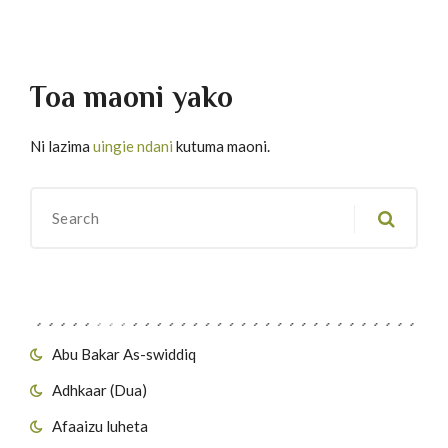
Toa maoni yako
Ni lazima
uingie ndani
kutuma maoni.
Migawanyo
Abu Bakar As-swiddiq
Adhkaar (Dua)
Afaaizu luheta