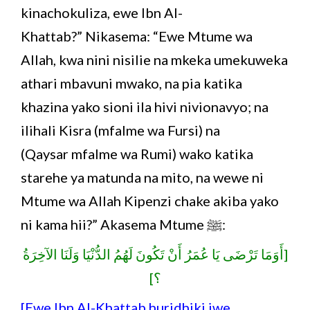
kinachokuliza, ewe Ibn Al-
Khattab?” Nikasema: “Ewe Mtume wa
Allah, kwa nini nisilie na mkeka umekuweka
athari mbavuni mwako, na pia katika
khazina yako sioni ila hivi nivionavyo; na
ilihali Kisra (mfalme wa Fursi) na
(Qaysar mfalme wa Rumi) wako katika
starehe ya matunda na mito, na wewe ni
Mtume wa Allah Kipenzi chake akiba yako
ni kama hii?” Akasema Mtume ﷺ:
[أَوَمَا تَرْضَى يَا عُمَرُ أَنْ تَكُونَ لَهُمُ الدُّنْيَا وَلَنَا الآخِرَةُ
؟]
[Ewe Ibn AI-Khattab huridhiki iwe