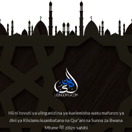
Hii ni tovuti ya ulinganizi na ya kuelemisha watu mafunzo ya
dini ya Kiislamu kuambatana na Qur'ani na Sunna za Bwana
Mtume ﷺ zilizo sahihi