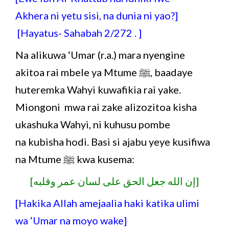
Akhera ni yetu sisi, na dunia ni yao?]
[Hayatus- Sahabah 2/272 . ]
Na alikuwa ‘Umar (r.a.) mara nyengine
akitoa rai mbele ya Mtume ﷺ, baadaye
huteremka Wahyi kuwafikia rai yake.
Miongoni mwa rai zake alizozitoa kisha
ukashuka Wahyi, ni kuhusu pombe
na kubisha hodi. Basi si ajabu yeye kusifiwa
na Mtume ﷺ kwa kusema:
[إن الله جعل الحق على لسان عمر وقلبه]
[Hakika Allah amejaalia haki katika ulimi
wa ‘Umar na moyo wake]