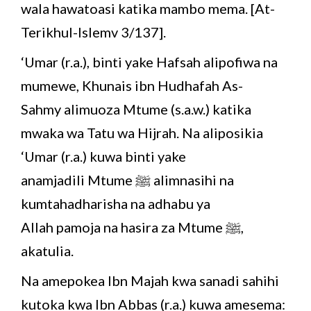
wala hawatoasi katika mambo mema. [At-
Terikhul-Islemv 3/137].
‘Umar (r.a.), binti yake Hafsah alipofiwa na
mumewe, Khunais ibn Hudhafah As-
Sahmy alimuoza Mtume (s.a.w.) katika
mwaka wa Tatu wa Hijrah. Na aliposikia
‘Umar (r.a.) kuwa binti yake
anamjadili Mtume ﷺ alimnasihi na
kumtahadharisha na adhabu ya
Allah pamoja na hasira za Mtume ﷺ,
akatulia.
Na amepokea Ibn Majah kwa sanadi sahihi
kutoka kwa Ibn Abbas (r.a.) kuwa amesema: