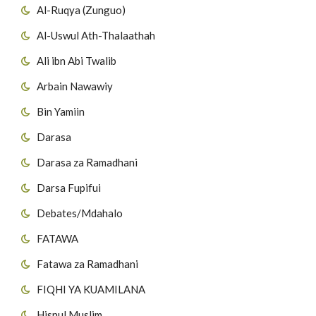
Al-Ruqya (Zunguo)
Al-Uswul Ath-Thalaathah
Ali ibn Abi Twalib
Arbain Nawawiy
Bin Yamiin
Darasa
Darasa za Ramadhani
Darsa Fupifui
Debates/Mdahalo
FATAWA
Fatawa za Ramadhani
FIQHI YA KUAMILANA
Hisnul Muslim