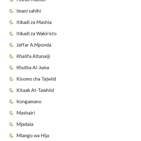
Imani sahihi
Itikadi za Mashia
Itikadi za Wakiristo
Jaffar A.Mponda
Khalifa Altunaiji
Khutba Al-Juma
Kisomo cha Tajwiid
Kitaab At-Tawhiid
Kongamano
Mashairi
Mjadala
Mlango wa Hija