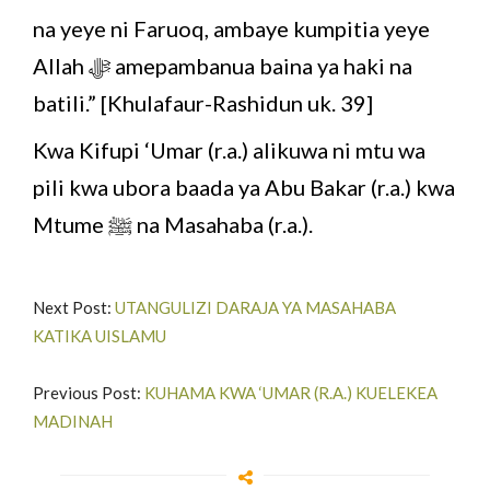
na yeye ni Faruoq, ambaye kumpitia yeye
Allah ﷻ amepambanua baina ya haki na
batili.” [Khulafaur-Rashidun uk. 39]
Kwa Kifupi ‘Umar (r.a.) alikuwa ni mtu wa
pili kwa ubora baada ya Abu Bakar (r.a.) kwa
Mtume ﷺ na Masahaba (r.a.).
Next Post:
UTANGULIZI DARAJA YA MASAHABA
KATIKA UISLAMU
Previous Post:
KUHAMA KWA ‘UMAR (R.A.) KUELEKEA
MADINAH