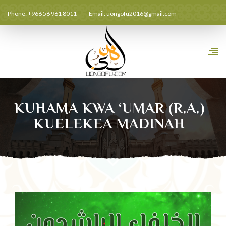
Phone: +966 56 961 8011
Email:
uongofu2016@gmail.com
KUHAMA KWA ‘UMAR (R.A.)
KUELEKEA MADINAH