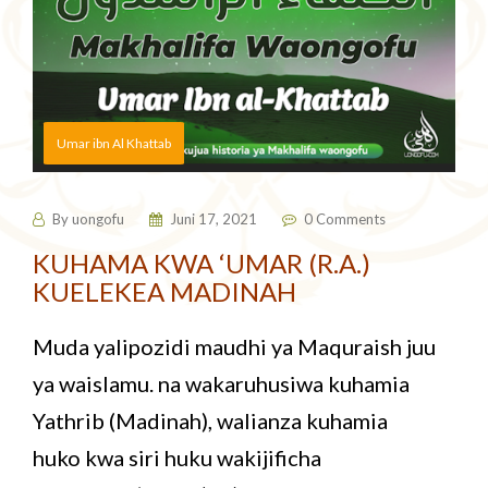
Umar ibn Al Khattab
By
uongofu
Juni 17, 2021
0 Comments
KUHAMA KWA ‘UMAR (R.A.)
KUELEKEA MADINAH
Muda yalipozidi maudhi ya Maquraish juu
ya waislamu. na wakaruhusiwa kuhamia
Yathrib (Madinah), walianza kuhamia
huko kwa siri huku wakijificha