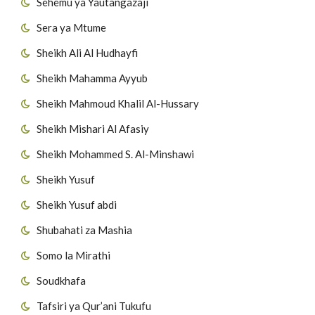
Sehemu ya Yautangazaji
Sera ya Mtume
Sheikh Ali Al Hudhayfi
Sheikh Mahamma Ayyub
Sheikh Mahmoud Khalil Al-Hussary
Sheikh Mishari Al Afasiy
Sheikh Mohammed S. Al-Minshawi
Sheikh Yusuf
Sheikh Yusuf abdi
Shubahati za Mashia
Somo la Mirathi
Soudkhafa
Tafsiri ya Qur’ani Tukufu