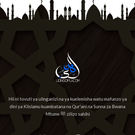
Hii ni tovuti ya ulinganizi na ya kuelemisha watu mafunzo ya
dini ya Kiislamu kuambatana na Qur'ani na Sunna za Bwana
Mtume ﷺ zilizo sahihi