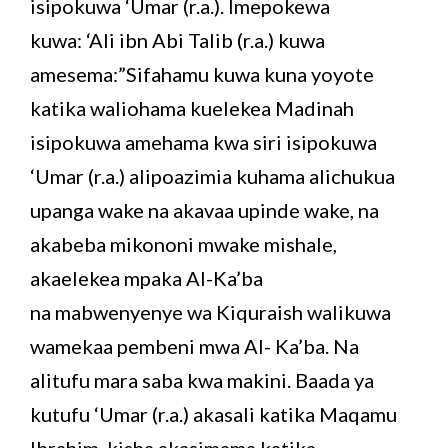
isipokuwa ‘Umar (r.a.). Imepokewa
kuwa: ‘Ali ibn Abi Talib (r.a.) kuwa
amesema:”Sifahamu kuwa kuna yoyote
katika waliohama kuelekea Madinah
isipokuwa amehama kwa siri isipokuwa
‘Umar (r.a.) alipoazimia kuhama alichukua
upanga wake na akavaa upinde wake, na
akabeba mikononi mwake mishale,
akaelekea mpaka Al-Ka’ba
na mabwenyenye wa Kiquraish walikuwa
wamekaa pembeni mwa Al- Ka’ba. Na
alitufu mara saba kwa makini. Baada ya
kutufu ‘Umar (r.a.) akasali katika Maqamu
Ibrahim, kisha akasimama katika