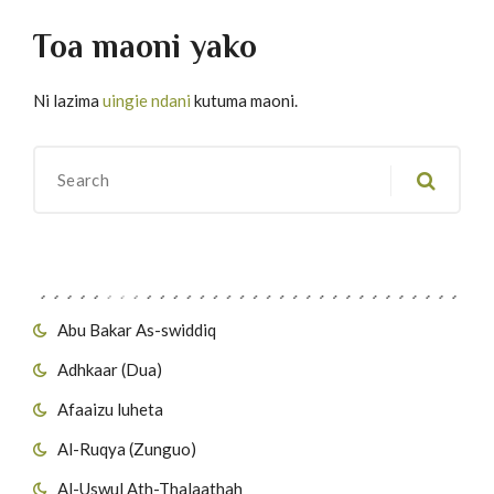
Toa maoni yako
Ni lazima
uingie ndani
kutuma maoni.
Migawanyo
Abu Bakar As-swiddiq
Adhkaar (Dua)
Afaaizu luheta
Al-Ruqya (Zunguo)
Al-Uswul Ath-Thalaathah