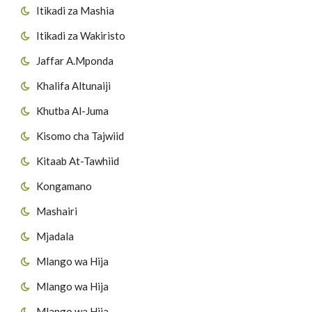
Itikadi za Mashia
Itikadi za Wakiristo
Jaffar A.Mponda
Khalifa Altunaiji
Khutba Al-Juma
Kisomo cha Tajwiid
Kitaab At-Tawhiid
Kongamano
Mashairi
Mjadala
Mlango wa Hija
Mlango wa Hija
Mlango wa Hija