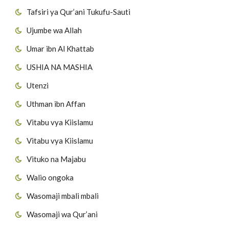
Tafsiri ya Qur’ani Tukufu-Sauti
Ujumbe wa Allah
Umar ibn Al Khattab
USHIA NA MASHIA
Utenzi
Uthman ibn Affan
Vitabu vya Kiislamu
Vitabu vya Kiislamu
Vituko na Majabu
Walio ongoka
Wasomaji mbali mbali
Wasomaji wa Qur’ani