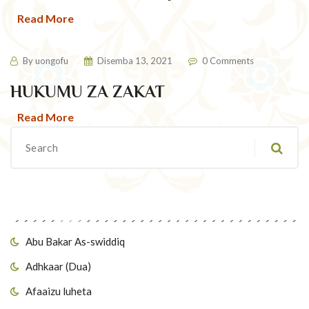
Read More
By
uongofu
Disemba 13, 2021
0 Comments
HUKUMU ZA ZAKAT
Read More
Migawanyo
Abu Bakar As-swiddiq
Adhkaar (Dua)
Afaaizu luheta