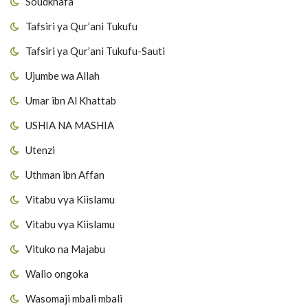
Soudkhafa
Tafsiri ya Qur’ani Tukufu
Tafsiri ya Qur’ani Tukufu-Sauti
Ujumbe wa Allah
Umar ibn Al Khattab
USHIA NA MASHIA
Utenzi
Uthman ibn Affan
Vitabu vya Kiislamu
Vitabu vya Kiislamu
Vituko na Majabu
Walio ongoka
Wasomaji mbali mbali