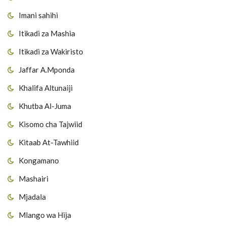
Imani sahihi
Itikadi za Mashia
Itikadi za Wakiristo
Jaffar A.Mponda
Khalifa Altunaiji
Khutba Al-Juma
Kisomo cha Tajwiid
Kitaab At-Tawhiid
Kongamano
Mashairi
Mjadala
Mlango wa Hija