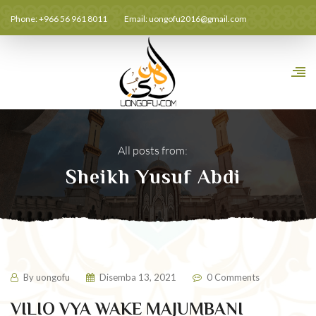
Phone: +966 56 961 8011
Email:
uongofu2016@gmail.com
All posts from:
Sheikh Yusuf Abdi
By
uongofu
Disemba 13, 2021
0 Comments
VILIO VYA WAKE MAJUMBANI