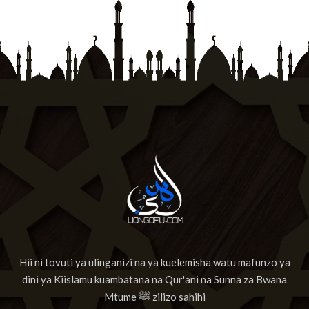
Hii ni tovuti ya ulinganizi na ya kuelemisha watu mafunzo ya
dini ya Kiislamu kuambatana na Qur'ani na Sunna za Bwana
Mtume ﷺ zilizo sahihi