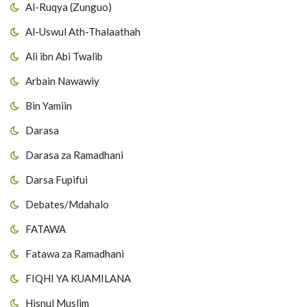
Al-Ruqya (Zunguo)
Al-Uswul Ath-Thalaathah
Ali ibn Abi Twalib
Arbain Nawawiy
Bin Yamiin
Darasa
Darasa za Ramadhani
Darsa Fupifui
Debates/Mdahalo
FATAWA
Fatawa za Ramadhani
FIQHI YA KUAMILANA
Hisnul Muslim