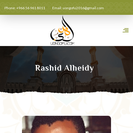
Phone: +966 56 961 8011
Email:
uongofu2016@gmail.com
Rashid Alheidy