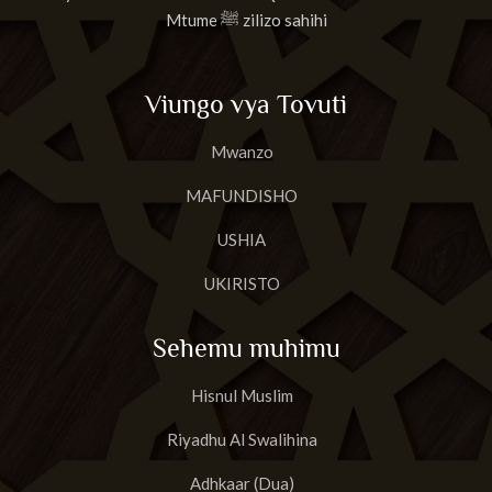
Mtume ﷺ zilizo sahihi
Viungo vya Tovuti
Mwanzo
MAFUNDISHO
USHIA
UKIRISTO
Sehemu muhimu
Hisnul Muslim
Riyadhu Al Swalihina
Adhkaar (Dua)