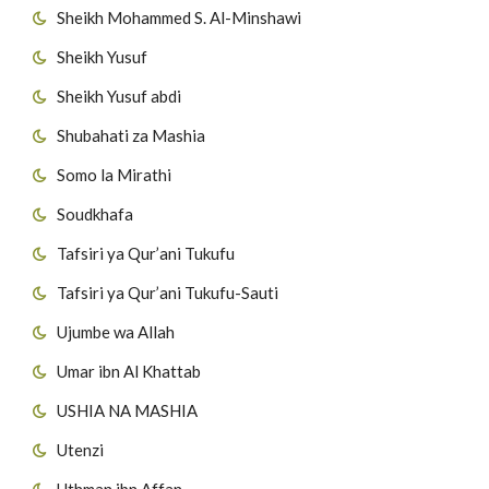
Sheikh Mohammed S. Al-Minshawi
Sheikh Yusuf
Sheikh Yusuf abdi
Shubahati za Mashia
Somo la Mirathi
Soudkhafa
Tafsiri ya Qur’ani Tukufu
Tafsiri ya Qur’ani Tukufu-Sauti
Ujumbe wa Allah
Umar ibn Al Khattab
USHIA NA MASHIA
Utenzi
Uthman ibn Affan