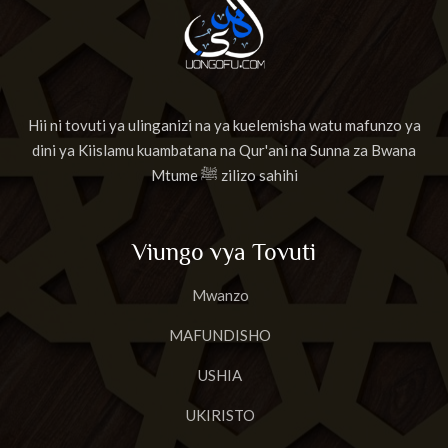
Hii ni tovuti ya ulinganizi na ya kuelemisha watu mafunzo ya
dini ya Kiislamu kuambatana na Qur'ani na Sunna za Bwana
Mtume ﷺ zilizo sahihi
Viungo vya Tovuti
Mwanzo
MAFUNDISHO
USHIA
UKIRISTO