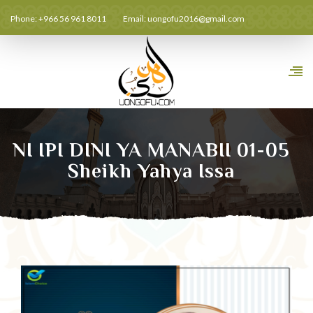
Phone: +966 56 961 8011
Email:
uongofu2016@gmail.com
NI IPI DINI YA MANABII 01-05
Sheikh Yahya Issa