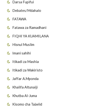
Darsa Fupifui
Debates/Mdahalo
FATAWA
Fatawa za Ramadhani
FIQHI YA KUAMILANA
Hisnul Muslim
Imani sahihi
Itikadi za Mashia
Itikadi za Wakiristo
Jaffar A.Mponda
Khalifa Altunaiji
Khutba Al-Juma
Kisomo cha Tajwiid