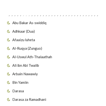
Migawanyo
Abu Bakar As-swiddiq
Adhkaar (Dua)
Afaaizu luheta
Al-Ruqya (Zunguo)
Al-Uswul Ath-Thalaathah
Ali ibn Abi Twalib
Arbain Nawawiy
Bin Yamiin
Darasa
Darasa za Ramadhani