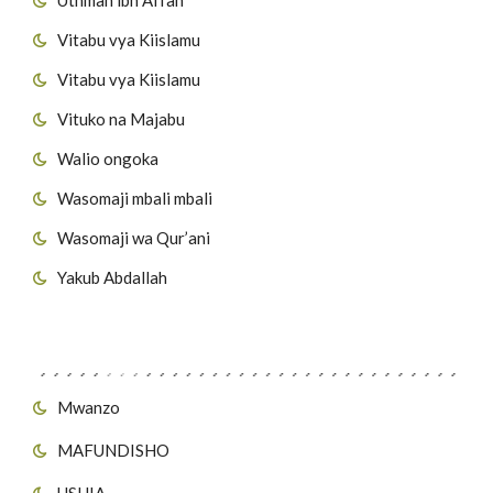
Vitabu vya Kiislamu
Vitabu vya Kiislamu
Vituko na Majabu
Walio ongoka
Wasomaji mbali mbali
Wasomaji wa Qur’ani
Yakub Abdallah
Viungo vya Tovuti
Mwanzo
MAFUNDISHO
USHIA