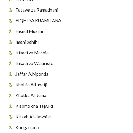
Fatawa za Ramadhani
FIQHI YA KUAMILANA
Hisnul Muslim
Imani sahihi
Itikadi za Mashia
Itikadi za Wakiristo
Jaffar A.Mponda
Khalifa Altunaiji
Khutba Al-Juma
Kisomo cha Tajwiid
Kitaab At-Tawhiid
Kongamano