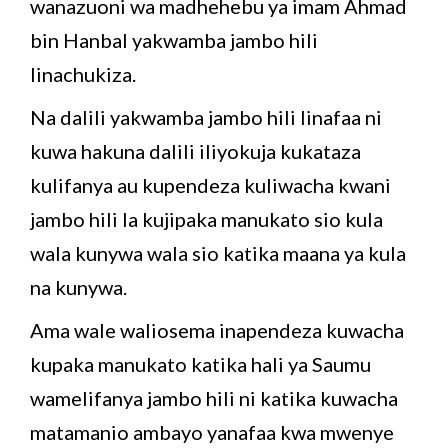
wanazuoni wa madhehebu ya imam Ahmad
bin Hanbal yakwamba jambo hili
linachukiza.
Na dalili yakwamba jambo hili linafaa ni
kuwa hakuna dalili iliyokuja kukataza
kulifanya au kupendeza kuliwacha kwani
jambo hili la kujipaka manukato sio kula
wala kunywa wala sio katika maana ya kula
na kunywa.
Ama wale waliosema inapendeza kuwacha
kupaka manukato katika hali ya Saumu
wamelifanya jambo hili ni katika kuwacha
matamanio ambayo yanafaa kwa mwenye