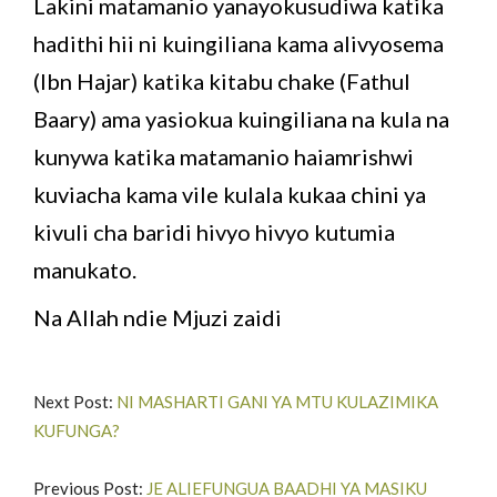
Lakini matamanio yanayokusudiwa katika
hadithi hii ni kuingiliana kama alivyosema
(Ibn Hajar) katika kitabu chake (Fathul
Baary) ama yasiokua kuingiliana na kula na
kunywa katika matamanio haiamrishwi
kuviacha kama vile kulala kukaa chini ya
kivuli cha baridi hivyo hivyo kutumia
manukato.
Na Allah ndie Mjuzi zaidi
Next Post:
NI MASHARTI GANI YA MTU KULAZIMIKA
KUFUNGA?
Previous Post:
JE ALIEFUNGUA BAADHI YA MASIKU