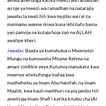
au nje ya mwezi wa ramadhan na natarajia
jawabu la swali hili kwa mujibu wa rai za
maimamu wanne ikiwa kuna ikhtilafu baina
yao pamoja na kutaja hoja zao na ALLAH
awalipe kheri.
Jawabu:
Baada ya kumshukuru Mwenyezi
Mungu na kumswalia Mtume Rehma na
amani zimfikie yeye.Kutumia manukato kwa
mwenye aliekufunga inafaa kwa
madhehebu ya Imam Abu hanifah, na imam
Maalik, kwa kauli mashhuri na pia jambo hili
amelitaja Imam Shafi’i katika kitabu cha (Al