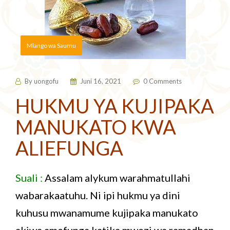
Mlango wa Saumu
By
uongofu
Juni 16, 2021
0 Comments
HUKMU YA KUJIPAKA
MANUKATO KWA
ALIEFUNGA
Suali :
Assalam alykum warahmatullahi
wabarakaatuhu. Ni ipi hukmu ya dini
kuhusu mwanamume kujipaka manukato
akiwa amefunga katika mwezi wa ramadhan