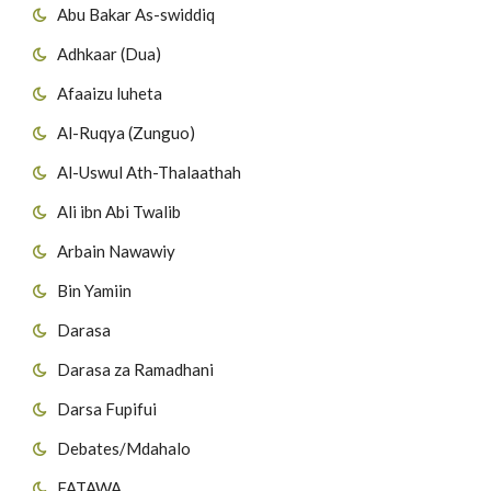
Abu Bakar As-swiddiq
Adhkaar (Dua)
Afaaizu luheta
Al-Ruqya (Zunguo)
Al-Uswul Ath-Thalaathah
Ali ibn Abi Twalib
Arbain Nawawiy
Bin Yamiin
Darasa
Darasa za Ramadhani
Darsa Fupifui
Debates/Mdahalo
FATAWA