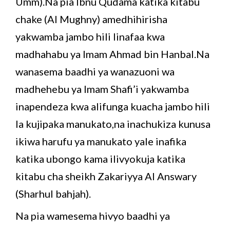
Umm).Na pia Ibnu Qudama katika kitabu
chake (Al Mughny) amedhihirisha
yakwamba jambo hili linafaa kwa
madhahabu ya Imam Ahmad bin Hanbal.Na
wanasema baadhi ya wanazuoni wa
madhehebu ya Imam Shafi’i yakwamba
inapendeza kwa alifunga kuacha jambo hili
la kujipaka manukato,na inachukiza kunusa
ikiwa harufu ya manukato yale inafika
katika ubongo kama ilivyokuja katika
kitabu cha sheikh Zakariyya Al Answary
(Sharhul bahjah).
Na pia wamesema hivyo baadhi ya