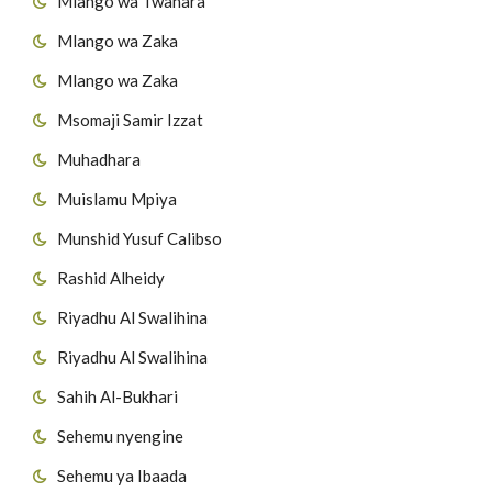
Mlango wa Twahara
Mlango wa Zaka
Mlango wa Zaka
Msomaji Samir Izzat
Muhadhara
Muislamu Mpiya
Munshid Yusuf Calibso
Rashid Alheidy
Riyadhu Al Swalihina
Riyadhu Al Swalihina
Sahih Al-Bukhari
Sehemu nyengine
Sehemu ya Ibaada