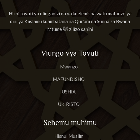
Hii ni tovuti ya ulinganizi na ya kuelemisha watu mafunzo ya
dini ya Kiislamu kuambatana na Qur'ani na Sunna za Bwana
Mtume ﷺ zilizo sahihi
Viungo vya Tovuti
Mwanzo
MAFUNDISHO
USHIA
UKIRISTO
Sehemu muhimu
Hisnul Muslim