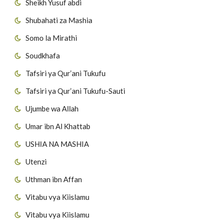
Sheikh Yusuf abdi
Shubahati za Mashia
Somo la Mirathi
Soudkhafa
Tafsiri ya Qur’ani Tukufu
Tafsiri ya Qur’ani Tukufu-Sauti
Ujumbe wa Allah
Umar ibn Al Khattab
USHIA NA MASHIA
Utenzi
Uthman ibn Affan
Vitabu vya Kiislamu
Vitabu vya Kiislamu