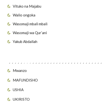
Vituko na Majabu
Walio ongoka
Wasomaji mbali mbali
Wasomaji wa Qur’ani
Yakub Abdallah
Viungo vya Tovuti
Mwanzo
MAFUNDISHO
USHIA
UKIRISTO