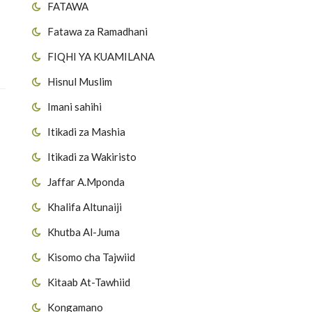
FATAWA
Fatawa za Ramadhani
FIQHI YA KUAMILANA
Hisnul Muslim
Imani sahihi
Itikadi za Mashia
Itikadi za Wakiristo
Jaffar A.Mponda
Khalifa Altunaiji
Khutba Al-Juma
Kisomo cha Tajwiid
Kitaab At-Tawhiid
Kongamano