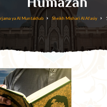
Humazah
rjama ya Al Muntakhab
Sheikh Mishari Al Afasiy