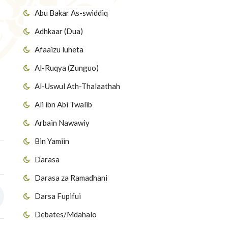
Abu Bakar As-swiddiq
Adhkaar (Dua)
Afaaizu luheta
Al-Ruqya (Zunguo)
Al-Uswul Ath-Thalaathah
Ali ibn Abi Twalib
Arbain Nawawiy
Bin Yamiin
Darasa
Darasa za Ramadhani
Darsa Fupifui
Debates/Mdahalo