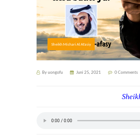
Sheikh Mishari Al Afasiy
By
uongofu
Juni 25, 2021
0 Comments
Sheik