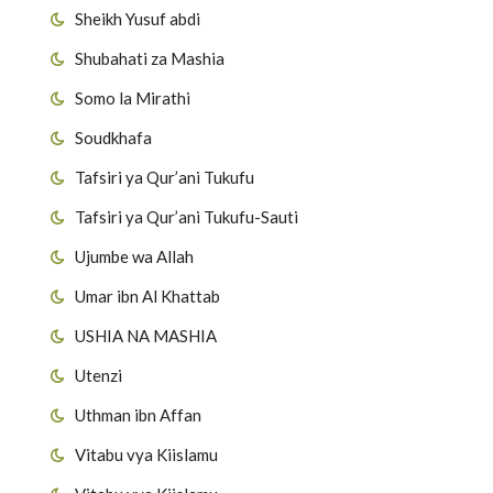
Sheikh Yusuf abdi
Shubahati za Mashia
Somo la Mirathi
Soudkhafa
Tafsiri ya Qur’ani Tukufu
Tafsiri ya Qur’ani Tukufu-Sauti
Ujumbe wa Allah
Umar ibn Al Khattab
USHIA NA MASHIA
Utenzi
Uthman ibn Affan
Vitabu vya Kiislamu