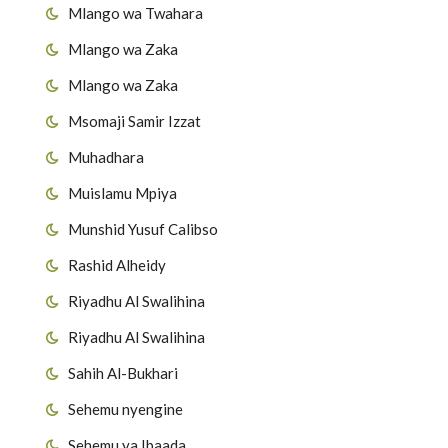
Mlango wa Twahara
Mlango wa Zaka
Mlango wa Zaka
Msomaji Samir Izzat
Muhadhara
Muislamu Mpiya
Munshid Yusuf Calibso
Rashid Alheidy
Riyadhu Al Swalihina
Riyadhu Al Swalihina
Sahih Al-Bukhari
Sehemu nyengine
Sehemu ya Ibaada