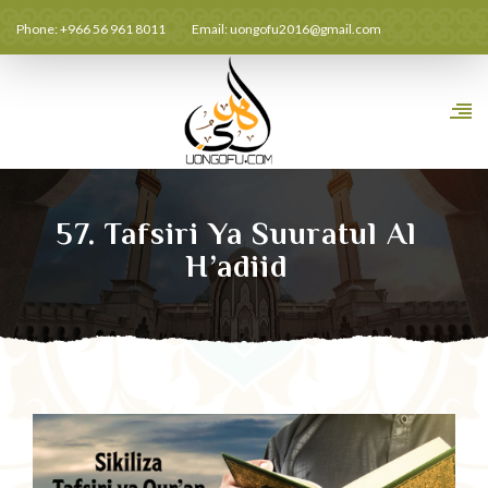
Phone: +966 56 961 8011
Email:
uongofu2016@gmail.com
57. Tafsiri Ya Suuratul Al
H’adiid