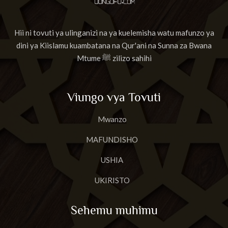
Hii ni tovuti ya ulinganizi na ya kuelemisha watu mafunzo ya
dini ya Kiislamu kuambatana na Qur'ani na Sunna za Bwana
Mtume ﷺ zilizo sahihi
Viungo vya Tovuti
Mwanzo
MAFUNDISHO
USHIA
UKIRISTO
Sehemu muhimu