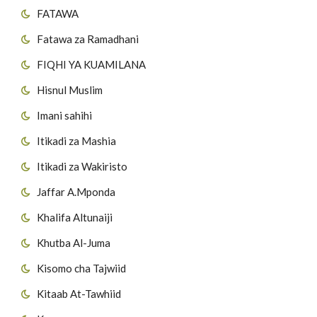
FATAWA
Fatawa za Ramadhani
FIQHI YA KUAMILANA
Hisnul Muslim
Imani sahihi
Itikadi za Mashia
Itikadi za Wakiristo
Jaffar A.Mponda
Khalifa Altunaiji
Khutba Al-Juma
Kisomo cha Tajwiid
Kitaab At-Tawhiid