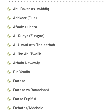
Abu Bakar As-swiddiq
Adhkaar (Dua)
Afaaizu luheta
Al-Ruqya (Zunguo)
Al-Uswul Ath-Thalaathah
Ali ibn Abi Twalib
Arbain Nawawiy
Bin Yamiin
Darasa
Darasa za Ramadhani
Darsa Fupifui
Debates/Mdahalo