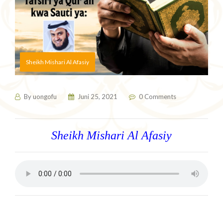
Sheikh Mishari Al Afasiy
By
uongofu
Juni 25, 2021
0 Comments
Sheikh Mishari Al Afasiy