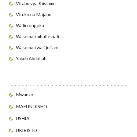
Vitabu vya Kiislamu
Vituko na Majabu
Walio ongoka
Wasomaji mbali mbali
Wasomaji wa Qur’ani
Yakub Abdallah
Viungo vya Tovuti
Mwanzo
MAFUNDISHO
USHIA
UKIRISTO