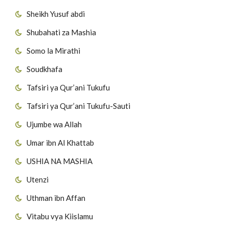
Sheikh Yusuf abdi
Shubahati za Mashia
Somo la Mirathi
Soudkhafa
Tafsiri ya Qur’ani Tukufu
Tafsiri ya Qur’ani Tukufu-Sauti
Ujumbe wa Allah
Umar ibn Al Khattab
USHIA NA MASHIA
Utenzi
Uthman ibn Affan
Vitabu vya Kiislamu