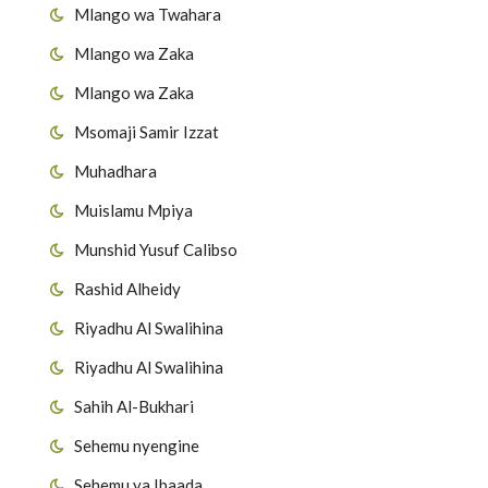
Mlango wa Twahara
Mlango wa Zaka
Mlango wa Zaka
Msomaji Samir Izzat
Muhadhara
Muislamu Mpiya
Munshid Yusuf Calibso
Rashid Alheidy
Riyadhu Al Swalihina
Riyadhu Al Swalihina
Sahih Al-Bukhari
Sehemu nyengine
Sehemu ya Ibaada