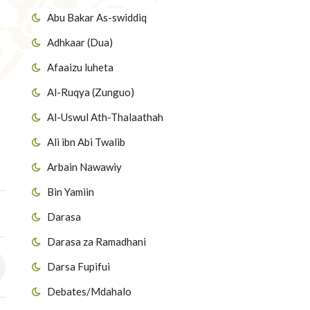
Abu Bakar As-swiddiq
Adhkaar (Dua)
Afaaizu luheta
Al-Ruqya (Zunguo)
Al-Uswul Ath-Thalaathah
Ali ibn Abi Twalib
Arbain Nawawiy
Bin Yamiin
Darasa
Darasa za Ramadhani
Darsa Fupifui
Debates/Mdahalo