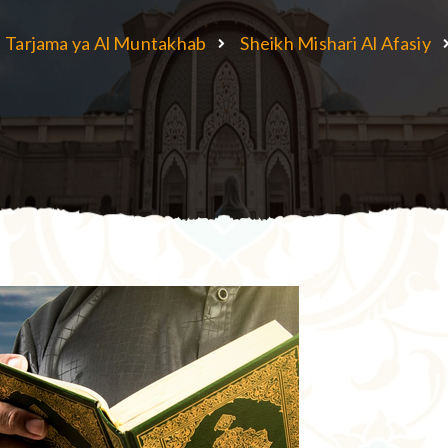
Tarjama ya Al Muntakhab
Sheikh Mishari Al Afasiy