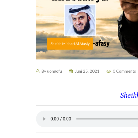
Sheikh Mishari Al Afasiy
By
uongofu
Juni 25, 2021
0 Comments
Sheik