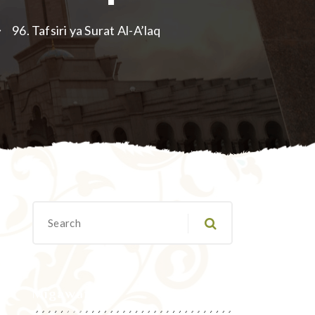
96. Tafsiri ya Surat Al-A’laq
Migawanyo