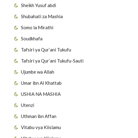
Sheikh Yusuf abdi
Shubahati za Mashia
Somo la Mirathi
Soudkhafa
Tafsiri ya Qur’ani Tukufu
Tafsiri ya Qur’ani Tukufu-Sauti
Ujumbe wa Allah
Umar ibn Al Khattab
USHIA NA MASHIA
Utenzi
Uthman ibn Affan
Vitabu vya Kiislamu