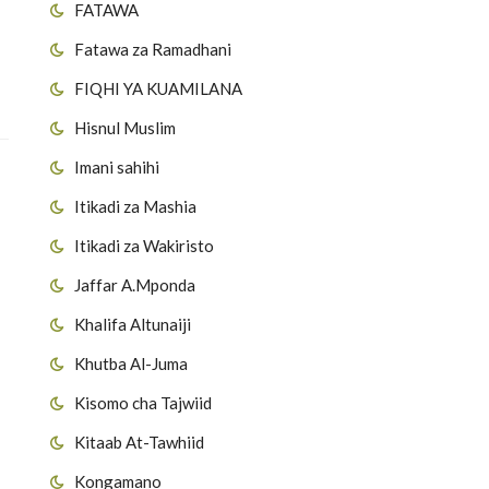
FATAWA
Fatawa za Ramadhani
FIQHI YA KUAMILANA
Hisnul Muslim
Imani sahihi
Itikadi za Mashia
Itikadi za Wakiristo
Jaffar A.Mponda
Khalifa Altunaiji
Khutba Al-Juma
Kisomo cha Tajwiid
Kitaab At-Tawhiid
Kongamano