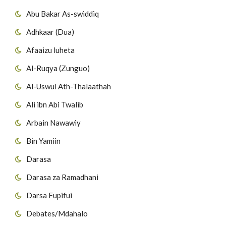
Abu Bakar As-swiddiq
Adhkaar (Dua)
Afaaizu luheta
Al-Ruqya (Zunguo)
Al-Uswul Ath-Thalaathah
Ali ibn Abi Twalib
Arbain Nawawiy
Bin Yamiin
Darasa
Darasa za Ramadhani
Darsa Fupifui
Debates/Mdahalo