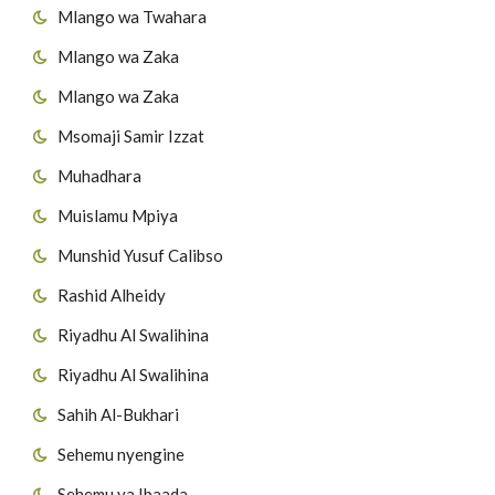
Mlango wa Twahara
Mlango wa Zaka
Mlango wa Zaka
Msomaji Samir Izzat
Muhadhara
Muislamu Mpiya
Munshid Yusuf Calibso
Rashid Alheidy
Riyadhu Al Swalihina
Riyadhu Al Swalihina
Sahih Al-Bukhari
Sehemu nyengine
Sehemu ya Ibaada