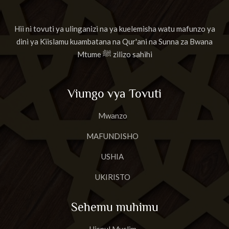
Hii ni tovuti ya ulinganizi na ya kuelemisha watu mafunzo ya
dini ya Kiislamu kuambatana na Qur'ani na Sunna za Bwana
Mtume ﷺ zilizo sahihi
Viungo vya Tovuti
Mwanzo
MAFUNDISHO
USHIA
UKIRISTO
Sehemu muhimu