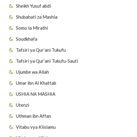
Sheikh Yusuf abdi
Shubahati za Mashia
Somo la Mirathi
Soudkhafa
Tafsiri ya Qur’ani Tukufu
Tafsiri ya Qur’ani Tukufu-Sauti
Ujumbe wa Allah
Umar ibn Al Khattab
USHIA NA MASHIA
Utenzi
Uthman ibn Affan
Vitabu vya Kiislamu