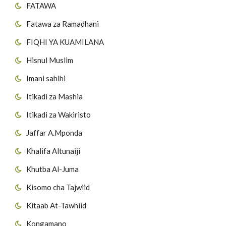
FATAWA
Fatawa za Ramadhani
FIQHI YA KUAMILANA
Hisnul Muslim
Imani sahihi
Itikadi za Mashia
Itikadi za Wakiristo
Jaffar A.Mponda
Khalifa Altunaiji
Khutba Al-Juma
Kisomo cha Tajwiid
Kitaab At-Tawhiid
Kongamano