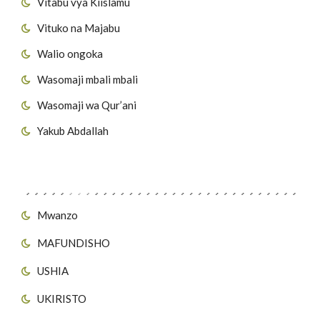
Vitabu vya Kiislamu
Vituko na Majabu
Walio ongoka
Wasomaji mbali mbali
Wasomaji wa Qur’ani
Yakub Abdallah
Viungo vya Tovuti
Mwanzo
MAFUNDISHO
USHIA
UKIRISTO