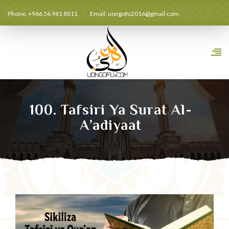
Phone: +966 56 961 8011
Email:
uongofu2016@gmail.com
100. Tafsiri Ya Surat Al-
A’adiyaat