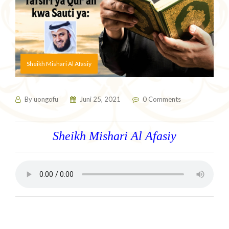
Sheikh Mishari Al Afasiy
By
uongofu
Juni 25, 2021
0 Comments
Sheikh Mishari Al Afasiy