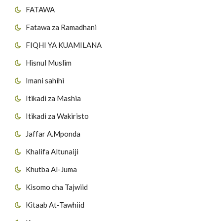
FATAWA
Fatawa za Ramadhani
FIQHI YA KUAMILANA
Hisnul Muslim
Imani sahihi
Itikadi za Mashia
Itikadi za Wakiristo
Jaffar A.Mponda
Khalifa Altunaiji
Khutba Al-Juma
Kisomo cha Tajwiid
Kitaab At-Tawhiid