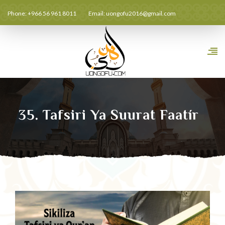
Phone: +966 56 961 8011
Email:
uongofu2016@gmail.com
35. Tafsiri Ya Suurat Faatír