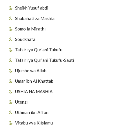
Sheikh Yusuf abdi
Shubahati za Mashia
Somo la Mirathi
Soudkhafa
Tafsiri ya Qur’ani Tukufu
Tafsiri ya Qur’ani Tukufu-Sauti
Ujumbe wa Allah
Umar ibn Al Khattab
USHIA NA MASHIA
Utenzi
Uthman ibn Affan
Vitabu vya Kiislamu