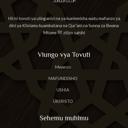
Hii ni tovuti ya ulinganizi na ya kuelemisha watu mafunzo ya
dini ya Kiislamu kuambatana na Qur'ani na Sunna za Bwana
Mtume ﷺ zilizo sahihi
Viungo vya Tovuti
Mwanzo
MAFUNDISHO
USHIA
UKIRISTO
Sehemu muhimu