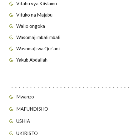
Vitabu vya Kiislamu
Vituko na Majabu
Walio ongoka
Wasomaji mbali mbali
Wasomaji wa Qur’ani
Yakub Abdallah
Viungo vya Tovuti
Mwanzo
MAFUNDISHO
USHIA
UKIRISTO