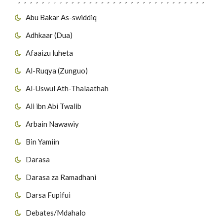
Abu Bakar As-swiddiq
Adhkaar (Dua)
Afaaizu luheta
Al-Ruqya (Zunguo)
Al-Uswul Ath-Thalaathah
Ali ibn Abi Twalib
Arbain Nawawiy
Bin Yamiin
Darasa
Darasa za Ramadhani
Darsa Fupifui
Debates/Mdahalo