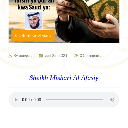
Sheikh Mishari Al Afasiy
By
uongofu
Juni 25, 2021
0 Comments
Sheikh Mishari Al Afasiy