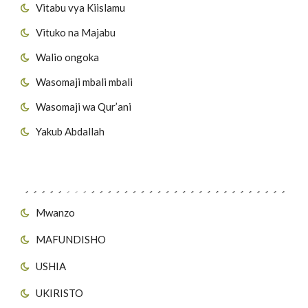
Vitabu vya Kiislamu
Vituko na Majabu
Walio ongoka
Wasomaji mbali mbali
Wasomaji wa Qur’ani
Yakub Abdallah
Viungo vya Tovuti
Mwanzo
MAFUNDISHO
USHIA
UKIRISTO