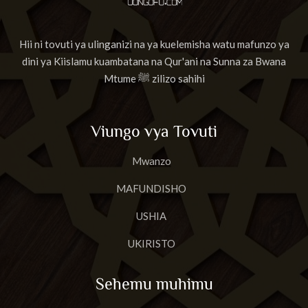
Hii ni tovuti ya ulinganizi na ya kuelemisha watu mafunzo ya
dini ya Kiislamu kuambatana na Qur'ani na Sunna za Bwana
Mtume ﷺ zilizo sahihi
Viungo vya Tovuti
Mwanzo
MAFUNDISHO
USHIA
UKIRISTO
Sehemu muhimu