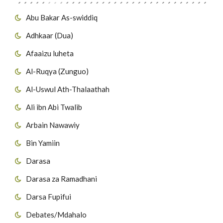
Abu Bakar As-swiddiq
Adhkaar (Dua)
Afaaizu luheta
Al-Ruqya (Zunguo)
Al-Uswul Ath-Thalaathah
Ali ibn Abi Twalib
Arbain Nawawiy
Bin Yamiin
Darasa
Darasa za Ramadhani
Darsa Fupifui
Debates/Mdahalo