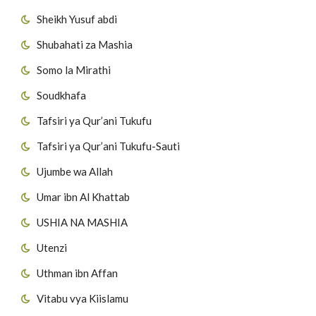
Sheikh Yusuf abdi
Shubahati za Mashia
Somo la Mirathi
Soudkhafa
Tafsiri ya Qur’ani Tukufu
Tafsiri ya Qur’ani Tukufu-Sauti
Ujumbe wa Allah
Umar ibn Al Khattab
USHIA NA MASHIA
Utenzi
Uthman ibn Affan
Vitabu vya Kiislamu