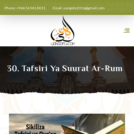
Phone: +966 56 961 8011
Email:
uongofu2016@gmail.com
30. Tafsiri Ya Suurat Ar-Rum