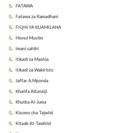
FATAWA
Fatawa za Ramadhani
FIQHI YA KUAMILANA
Hisnul Muslim
Imani sahihi
Itikadi za Mashia
Itikadi za Wakiristo
Jaffar A.Mponda
Khalifa Altunaiji
Khutba Al-Juma
Kisomo cha Tajwiid
Kitaab At-Tawhiid