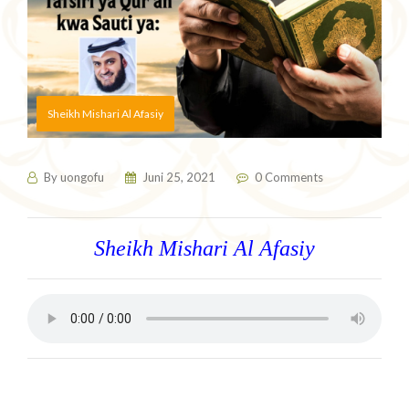
Sheikh Mishari Al Afasiy
By
uongofu
Juni 25, 2021
0 Comments
Sheikh Mishari Al Afasiy