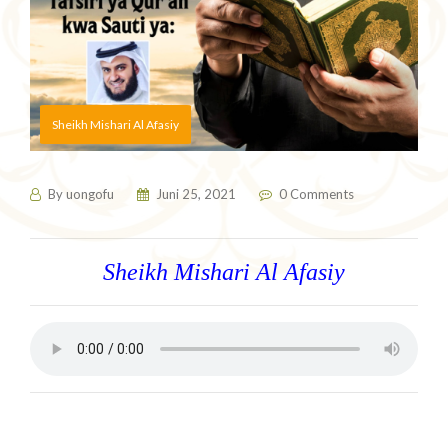
Sheikh Mishari Al Afasiy
By
uongofu
Juni 25, 2021
0 Comments
Sheikh Mishari Al Afasiy