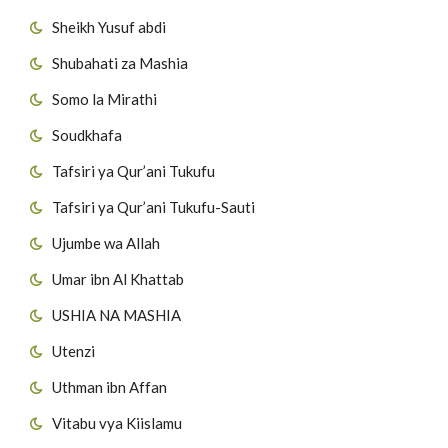
Sheikh Yusuf abdi
Shubahati za Mashia
Somo la Mirathi
Soudkhafa
Tafsiri ya Qur’ani Tukufu
Tafsiri ya Qur’ani Tukufu-Sauti
Ujumbe wa Allah
Umar ibn Al Khattab
USHIA NA MASHIA
Utenzi
Uthman ibn Affan
Vitabu vya Kiislamu