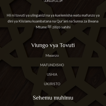
Hii ni tovuti ya ulinganizi na ya kuelemisha watu mafunzo ya
dini ya Kiislamu kuambatana na Qur'ani na Sunna za Bwana
Mtume ﷺ zilizo sahihi
Viungo vya Tovuti
Mwanzo
MAFUNDISHO
USHIA
UKIRISTO
Sehemu muhimu