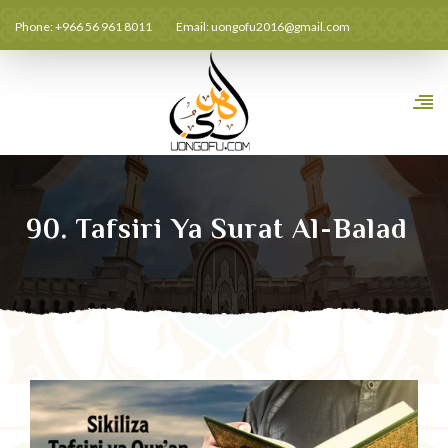
Phone: +966 56 961 8011
Email:
uongofu2016@gmail.com
90. Tafsiri Ya Surat Al-Balad