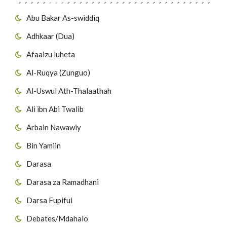
Abu Bakar As-swiddiq
Adhkaar (Dua)
Afaaizu luheta
Al-Ruqya (Zunguo)
Al-Uswul Ath-Thalaathah
Ali ibn Abi Twalib
Arbain Nawawiy
Bin Yamiin
Darasa
Darasa za Ramadhani
Darsa Fupifui
Debates/Mdahalo