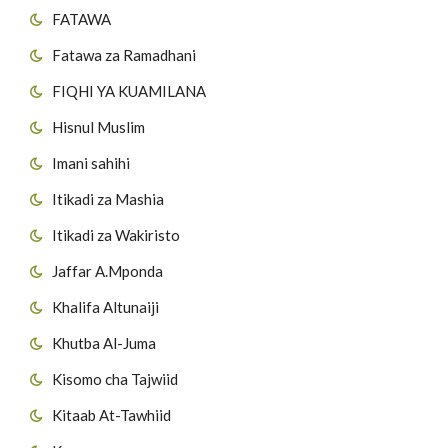
FATAWA
Fatawa za Ramadhani
FIQHI YA KUAMILANA
Hisnul Muslim
Imani sahihi
Itikadi za Mashia
Itikadi za Wakiristo
Jaffar A.Mponda
Khalifa Altunaiji
Khutba Al-Juma
Kisomo cha Tajwiid
Kitaab At-Tawhiid