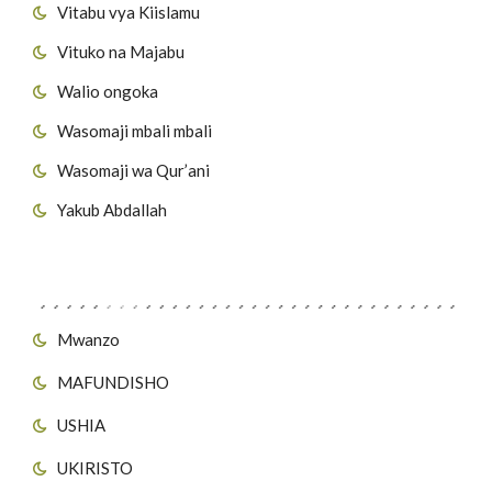
Vitabu vya Kiislamu
Vituko na Majabu
Walio ongoka
Wasomaji mbali mbali
Wasomaji wa Qur’ani
Yakub Abdallah
Viungo vya Tovuti
Mwanzo
MAFUNDISHO
USHIA
UKIRISTO