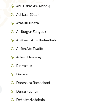
Abu Bakar As-swiddiq
Adhkaar (Dua)
Afaaizu luheta
Al-Ruqya (Zunguo)
Al-Uswul Ath-Thalaathah
Ali ibn Abi Twalib
Arbain Nawawiy
Bin Yamiin
Darasa
Darasa za Ramadhani
Darsa Fupifui
Debates/Mdahalo