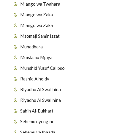
Mlango wa Twahara
Mlango wa Zaka
Mlango wa Zaka
Msomaji Samir Izzat
Muhadhara
Muislamu Mpiya
Munshid Yusuf Calibso
Rashid Alheidy
Riyadhu Al Swalihina
Riyadhu Al Swalihina
Sahih Al-Bukhari
Sehemu nyengine
Sehemu ya Ibaada