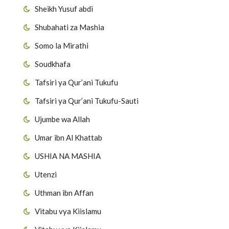
Sheikh Yusuf abdi
Shubahati za Mashia
Somo la Mirathi
Soudkhafa
Tafsiri ya Qur’ani Tukufu
Tafsiri ya Qur’ani Tukufu-Sauti
Ujumbe wa Allah
Umar ibn Al Khattab
USHIA NA MASHIA
Utenzi
Uthman ibn Affan
Vitabu vya Kiislamu