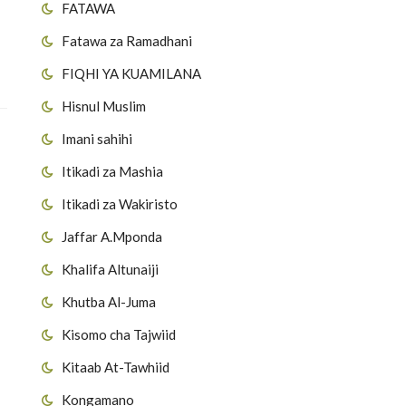
FATAWA
Fatawa za Ramadhani
FIQHI YA KUAMILANA
Hisnul Muslim
Imani sahihi
Itikadi za Mashia
Itikadi za Wakiristo
Jaffar A.Mponda
Khalifa Altunaiji
Khutba Al-Juma
Kisomo cha Tajwiid
Kitaab At-Tawhiid
Kongamano