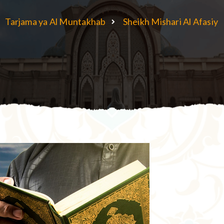
Tarjama ya Al Muntakhab
Sheikh Mishari Al Afasiy