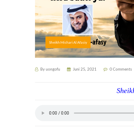
Sheikh Mishari Al Afasiy
By
uongofu
Juni 25, 2021
0 Comments
Sheik