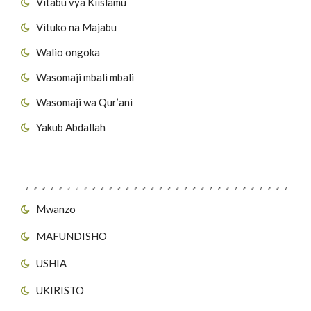
Vitabu vya Kiislamu
Vituko na Majabu
Walio ongoka
Wasomaji mbali mbali
Wasomaji wa Qur’ani
Yakub Abdallah
Viungo vya Tovuti
Mwanzo
MAFUNDISHO
USHIA
UKIRISTO