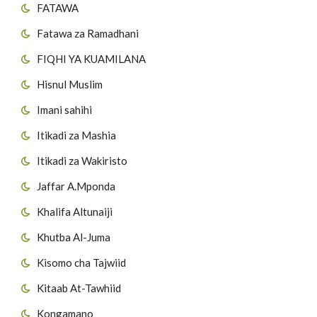
FATAWA
Fatawa za Ramadhani
FIQHI YA KUAMILANA
Hisnul Muslim
Imani sahihi
Itikadi za Mashia
Itikadi za Wakiristo
Jaffar A.Mponda
Khalifa Altunaiji
Khutba Al-Juma
Kisomo cha Tajwiid
Kitaab At-Tawhiid
Kongamano