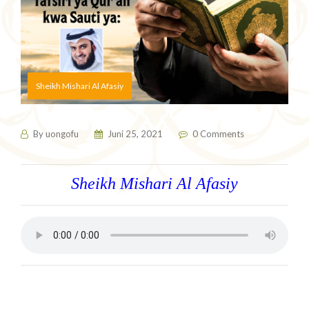
Sheikh Mishari Al Afasiy
By
uongofu
Juni 25, 2021
0 Comments
Sheikh Mishari Al Afasiy