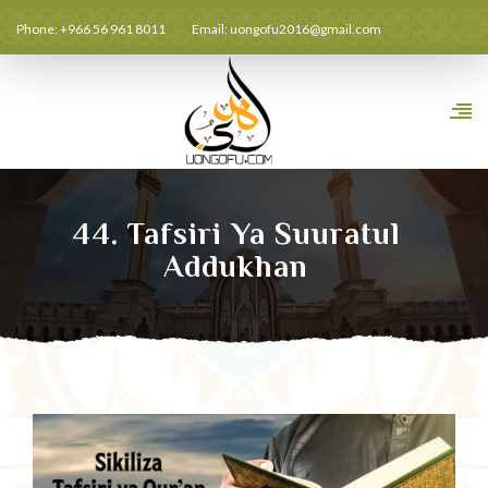
Phone: +966 56 961 8011
Email:
uongofu2016@gmail.com
44. Tafsiri Ya Suuratul
Addukhan