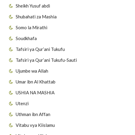
Sheikh Yusuf abdi
Shubahati za Mashia
Somo la Mirathi
Soudkhafa
Tafsiri ya Qur’ani Tukufu
Tafsiri ya Qur’ani Tukufu-Sauti
Ujumbe wa Allah
Umar ibn Al Khattab
USHIA NA MASHIA
Utenzi
Uthman ibn Affan
Vitabu vya Kiislamu