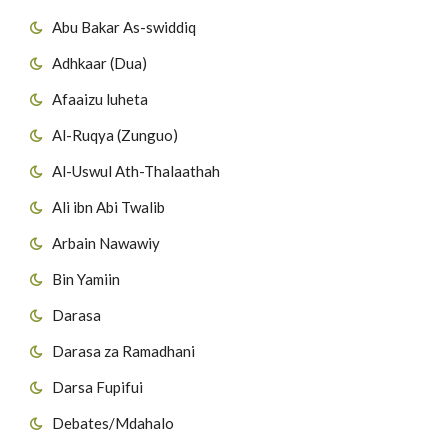
Abu Bakar As-swiddiq
Adhkaar (Dua)
Afaaizu luheta
Al-Ruqya (Zunguo)
Al-Uswul Ath-Thalaathah
Ali ibn Abi Twalib
Arbain Nawawiy
Bin Yamiin
Darasa
Darasa za Ramadhani
Darsa Fupifui
Debates/Mdahalo