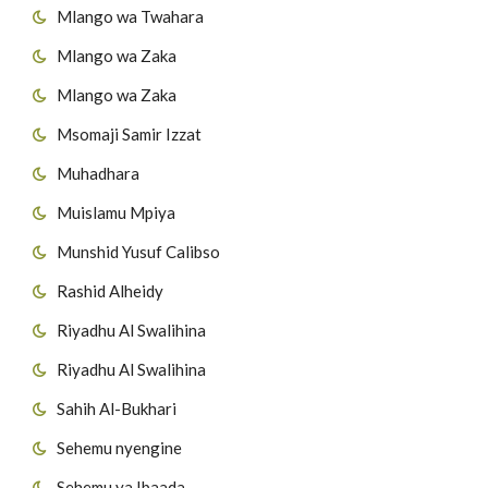
Mlango wa Twahara
Mlango wa Zaka
Mlango wa Zaka
Msomaji Samir Izzat
Muhadhara
Muislamu Mpiya
Munshid Yusuf Calibso
Rashid Alheidy
Riyadhu Al Swalihina
Riyadhu Al Swalihina
Sahih Al-Bukhari
Sehemu nyengine
Sehemu ya Ibaada