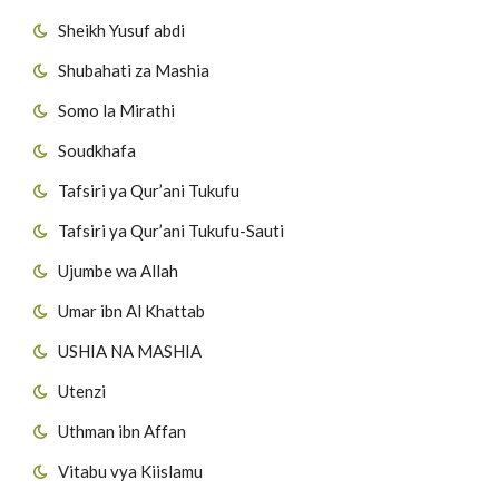
Sheikh Yusuf abdi
Shubahati za Mashia
Somo la Mirathi
Soudkhafa
Tafsiri ya Qur’ani Tukufu
Tafsiri ya Qur’ani Tukufu-Sauti
Ujumbe wa Allah
Umar ibn Al Khattab
USHIA NA MASHIA
Utenzi
Uthman ibn Affan
Vitabu vya Kiislamu