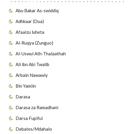
Abu Bakar As-swiddiq
Adhkaar (Dua)
Afaaizu luheta
Al-Ruqya (Zunguo)
Al-Uswul Ath-Thalaathah
Ali ibn Abi Twalib
Arbain Nawawiy
Bin Yamiin
Darasa
Darasa za Ramadhani
Darsa Fupifui
Debates/Mdahalo