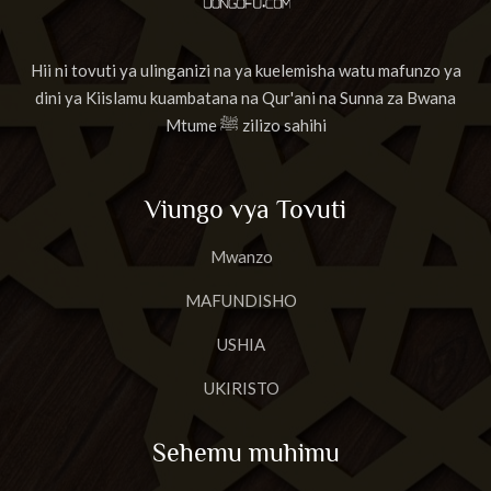
Hii ni tovuti ya ulinganizi na ya kuelemisha watu mafunzo ya
dini ya Kiislamu kuambatana na Qur'ani na Sunna za Bwana
Mtume ﷺ zilizo sahihi
Viungo vya Tovuti
Mwanzo
MAFUNDISHO
USHIA
UKIRISTO
Sehemu muhimu