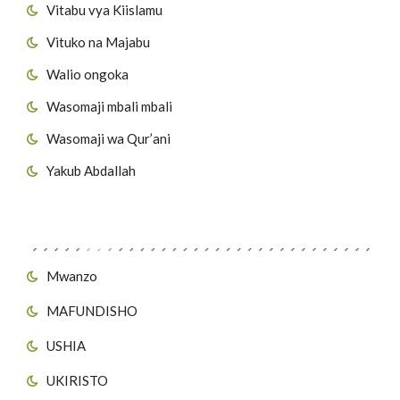
Vitabu vya Kiislamu
Vituko na Majabu
Walio ongoka
Wasomaji mbali mbali
Wasomaji wa Qur’ani
Yakub Abdallah
Viungo vya Tovuti
Mwanzo
MAFUNDISHO
USHIA
UKIRISTO