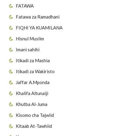
FATAWA
Fatawa za Ramadhani
FIQHI YA KUAMILANA
Hisnul Muslim
Imani sahihi
Itikadi za Mashia
Itikadi za Wakiristo
Jaffar A.Mponda
Khalifa Altunaiji
Khutba Al-Juma
Kisomo cha Tajwiid
Kitaab At-Tawhiid