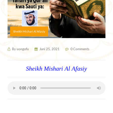
Sheikh Mishari Al Afasiy
By
uongofu
Juni 25, 2021
0 Comments
Sheikh Mishari Al Afasiy