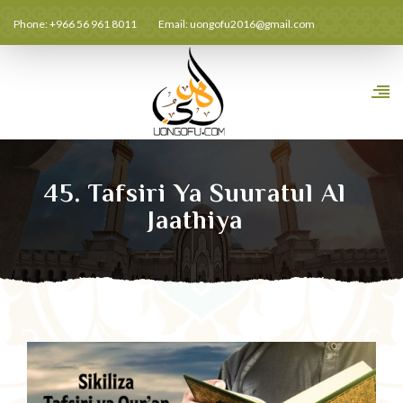
Phone: +966 56 961 8011
Email:
uongofu2016@gmail.com
45. Tafsiri Ya Suuratul Al
Jaathiya