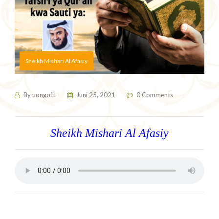
Sheikh Mishari Al Afasiy
By
uongofu
Juni 25, 2021
0 Comments
Sheikh Mishari Al Afasiy