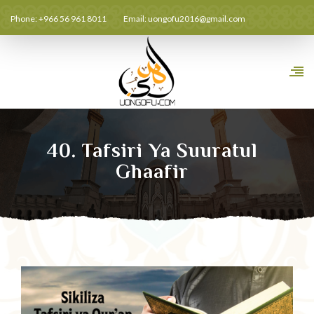
Phone: +966 56 961 8011
Email:
uongofu2016@gmail.com
40. Tafsiri Ya Suuratul
Ghaafir