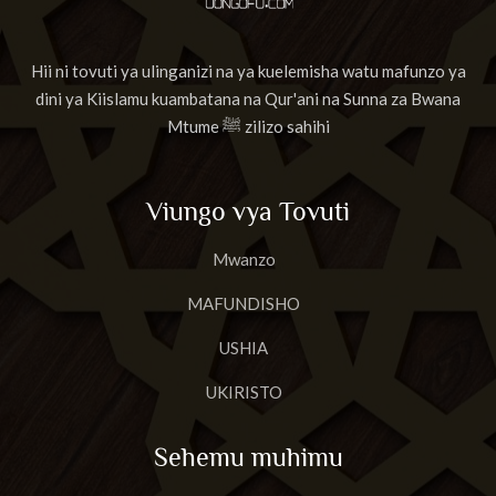
Hii ni tovuti ya ulinganizi na ya kuelemisha watu mafunzo ya
dini ya Kiislamu kuambatana na Qur'ani na Sunna za Bwana
Mtume ﷺ zilizo sahihi
Viungo vya Tovuti
Mwanzo
MAFUNDISHO
USHIA
UKIRISTO
Sehemu muhimu