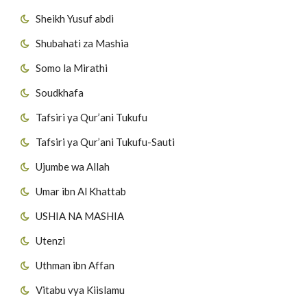
Sheikh Yusuf abdi
Shubahati za Mashia
Somo la Mirathi
Soudkhafa
Tafsiri ya Qur’ani Tukufu
Tafsiri ya Qur’ani Tukufu-Sauti
Ujumbe wa Allah
Umar ibn Al Khattab
USHIA NA MASHIA
Utenzi
Uthman ibn Affan
Vitabu vya Kiislamu