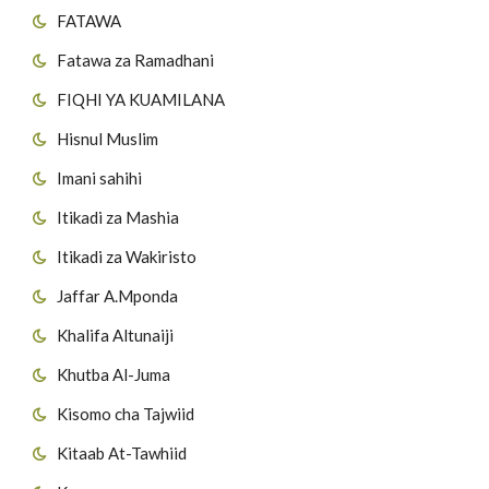
FATAWA
Fatawa za Ramadhani
FIQHI YA KUAMILANA
Hisnul Muslim
Imani sahihi
Itikadi za Mashia
Itikadi za Wakiristo
Jaffar A.Mponda
Khalifa Altunaiji
Khutba Al-Juma
Kisomo cha Tajwiid
Kitaab At-Tawhiid