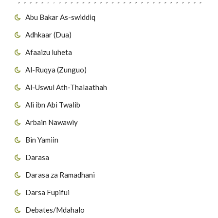
Abu Bakar As-swiddiq
Adhkaar (Dua)
Afaaizu luheta
Al-Ruqya (Zunguo)
Al-Uswul Ath-Thalaathah
Ali ibn Abi Twalib
Arbain Nawawiy
Bin Yamiin
Darasa
Darasa za Ramadhani
Darsa Fupifui
Debates/Mdahalo