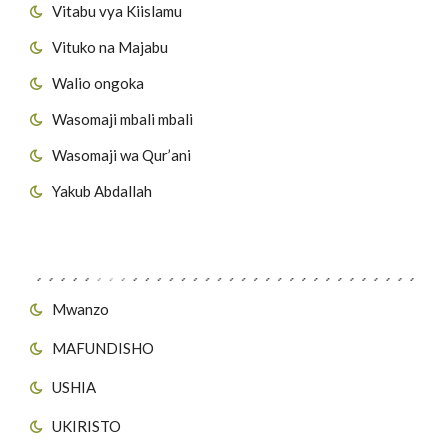
Vitabu vya Kiislamu
Vituko na Majabu
Walio ongoka
Wasomaji mbali mbali
Wasomaji wa Qur’ani
Yakub Abdallah
Viungo vya Tovuti
Mwanzo
MAFUNDISHO
USHIA
UKIRISTO