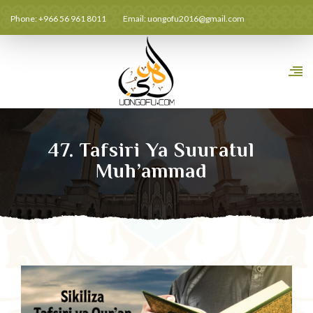
Phone: +966 56 961 8011
Email:
uongofu2016@gmail.com
47. Tafsiri Ya Suuratul
Muh’ammad