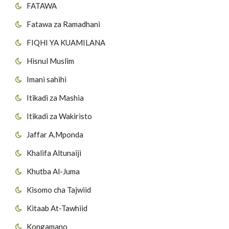
FATAWA
Fatawa za Ramadhani
FIQHI YA KUAMILANA
Hisnul Muslim
Imani sahihi
Itikadi za Mashia
Itikadi za Wakiristo
Jaffar A.Mponda
Khalifa Altunaiji
Khutba Al-Juma
Kisomo cha Tajwiid
Kitaab At-Tawhiid
Kongamano