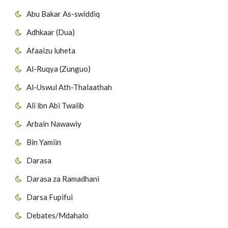
Abu Bakar As-swiddiq
Adhkaar (Dua)
Afaaizu luheta
Al-Ruqya (Zunguo)
Al-Uswul Ath-Thalaathah
Ali ibn Abi Twalib
Arbain Nawawiy
Bin Yamiin
Darasa
Darasa za Ramadhani
Darsa Fupifui
Debates/Mdahalo