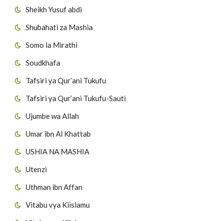
Sheikh Yusuf abdi
Shubahati za Mashia
Somo la Mirathi
Soudkhafa
Tafsiri ya Qur’ani Tukufu
Tafsiri ya Qur’ani Tukufu-Sauti
Ujumbe wa Allah
Umar ibn Al Khattab
USHIA NA MASHIA
Utenzi
Uthman ibn Affan
Vitabu vya Kiislamu