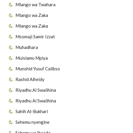
Mlango wa Twahara
Mlango wa Zaka
Mlango wa Zaka
Msomaji Samir Izzat
Muhadhara
Muislamu Mpiya
Munshid Yusuf Calibso
Rashid Alheidy
Riyadhu Al Swalihina
Riyadhu Al Swalihina
Sahih Al-Bukhari
Sehemu nyengine
Sehemu ya Ibaada