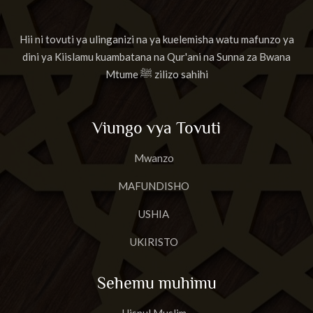
Hii ni tovuti ya ulinganizi na ya kuelemisha watu mafunzo ya
dini ya Kiislamu kuambatana na Qur'ani na Sunna za Bwana
Mtume ﷺ zilizo sahihi
Viungo vya Tovuti
Mwanzo
MAFUNDISHO
USHIA
UKIRISTO
Sehemu muhimu