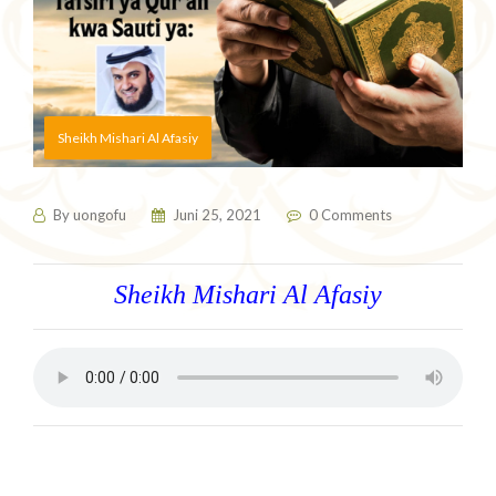
Sheikh Mishari Al Afasiy
By
uongofu
Juni 25, 2021
0 Comments
Sheikh Mishari Al Afasiy