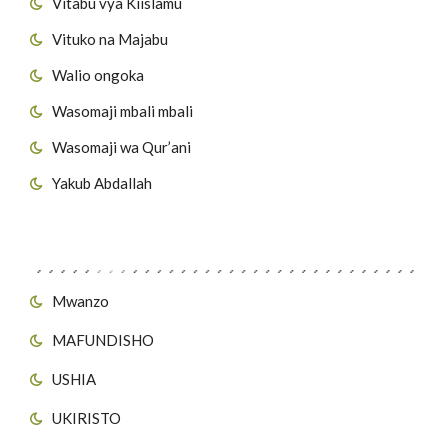
Vitabu vya Kiislamu
Vituko na Majabu
Walio ongoka
Wasomaji mbali mbali
Wasomaji wa Qur’ani
Yakub Abdallah
Viungo vya Tovuti
Mwanzo
MAFUNDISHO
USHIA
UKIRISTO