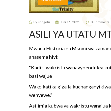
By
uongofu
Juni 16, 2021
0 Comments
ASILI YA UTATU M
Mwana Historia na Msomi wa zamani 
anasema hivi:
“Kadiri wakristu wanavyoendelea kuta
basi wajue
Wako katika giza la kuchanganyikiwa
wenyewe.”
Asilimia kubwa ya wakristu wanajua k