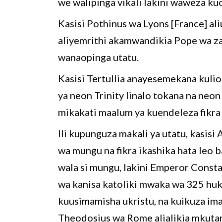
we walipinga vikali lakini waweza kuo
Kasisi Pothinus wa Lyons [France] al
aliyemrithi akamwandikia Pope wa z
wanaopinga utatu.
Kasisi Tertullia anayesemekana kulio
ya neon Trinity linalo tokana na neon
mikakati maalum ya kuendeleza fikra 
Ili kupunguza makali ya utatu, kasis
wa mungu na fikra ikashika hata leo 
wala si mungu, lakini Emperor Const
wa kanisa katoliki mwaka wa 325 huk
kuusimamisha ukristu, na kuikuza ima
Theodosius wa Rome alialikia mkut