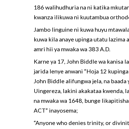
186 walihudhuria na ni katika mkuta
kwanza ilikuwa ni kuutambua orthod
Jambo linguine ni kuwa huyu mtawala 
kuwa kila anaye upinga utatu lazima
amri hii ya mwaka wa 383 A.D.
Karne ya 17, John Biddle wa kanisa l
jarida lenye anwani “Hoja 12 kupin
John Biddle alifungwa jela, na baada 
Uingereza, lakini akakataa kwenda, l
na mwaka wa 1648, bunge likapitis
ACT” inayosema;
“Anyone who denies trinity, or divinit