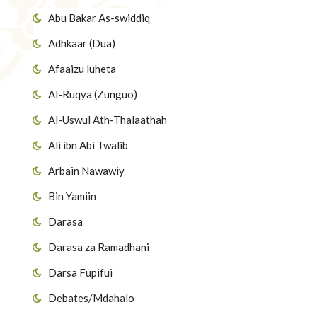
Abu Bakar As-swiddiq
Adhkaar (Dua)
Afaaizu luheta
Al-Ruqya (Zunguo)
Al-Uswul Ath-Thalaathah
Ali ibn Abi Twalib
Arbain Nawawiy
Bin Yamiin
Darasa
Darasa za Ramadhani
Darsa Fupifui
Debates/Mdahalo