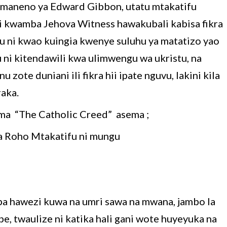
a maneno ya Edward Gibbon, utatu mtakatifu
vi kwamba Jehova Witness hawakubali kabisa fikra
stu ni kwao kuingia kwenye suluhu ya matatizo yao
 ni kitendawili kwa ulimwengu wa ukristu, na
 duniani ili fikra hii ipate nguvu, lakini kila
aka.
kama “The Catholic Creed” asema ;
a Roho Mtakatifu ni mungu
a hawezi kuwa na umri sawa na mwana, jambo la
e, twaulize ni katika hali gani wote huyeyuka na