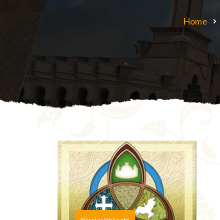
Home
Itikadi za Wakiristo