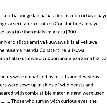
u kupitia bunge lao na hata leo mambo ni hayo hayo
geza serikali za dunia na Constantine ambaye
ke kwa takriban miaka mia tatu [300] .
r Nero alitoa amri ya kuuwawa kila aliyekuwa
gine husema huenda Constantine alikuwa
 ya halaiki. Edward Gibbon anaieleza zama hizi za
rments were embattled by insults and devisions.
ers were sewn up in skins of wild beasts and
meared with combustible materials and were used
…………. Those who survey with curious eyes, the