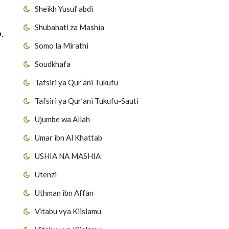
Sheikh Yusuf abdi
Shubahati za Mashia
.
Somo la Mirathi
Soudkhafa
Tafsiri ya Qur’ani Tukufu
Tafsiri ya Qur’ani Tukufu-Sauti
Ujumbe wa Allah
Umar ibn Al Khattab
USHIA NA MASHIA
Utenzi
Uthman ibn Affan
Vitabu vya Kiislamu