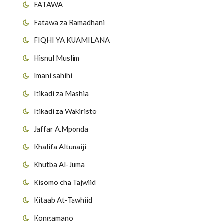
FATAWA
Fatawa za Ramadhani
FIQHI YA KUAMILANA
Hisnul Muslim
Imani sahihi
Itikadi za Mashia
Itikadi za Wakiristo
Jaffar A.Mponda
Khalifa Altunaiji
Khutba Al-Juma
Kisomo cha Tajwiid
Kitaab At-Tawhiid
Kongamano