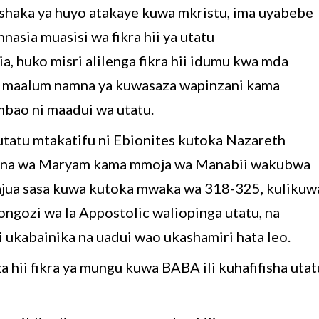
haka ya huyo atakaye kuwa mkristu, ima uyabebe
asia muasisi wa fikra hii ya utatu
a, huko misri alilenga fikra hii idumu kwa mda
i maalum namna ya kuwasaza wapinzani kama
mbao ni maadui wa utatu.
tatu mtakatifu ni Ebionites kutoka Nazareth
ana wa Maryam kama mmoja wa Manabii wakubwa
jua sasa kuwa kutoka mwaka wa 318-325, kulikuw
ongozi wa la Appostolic waliopinga utatu, na
 ukabainika na uadui wao ukashamiri hata leo.
za hii fikra ya mungu kuwa BABA ili kuhafifisha utat