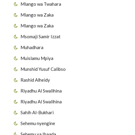
Mlango wa Twahara
Mlango wa Zaka
Mlango wa Zaka
Msomaji Samir Izzat
Muhadhara
Muislamu Mpiya
Munshid Yusuf Calibso
Rashid Alheidy
Riyadhu Al Swalihina
]
Riyadhu Al Swalihina
Sahih Al-Bukhari
Sehemu nyengine
Sehemu ya Ibaada