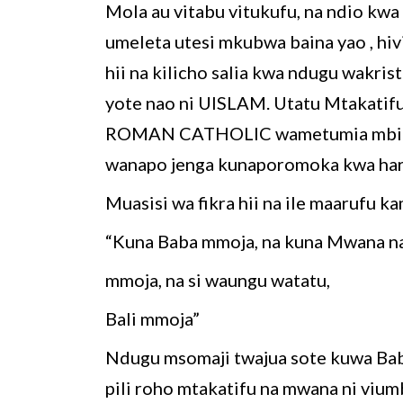
Mola au vitabu vitukufu, na ndio kw
umeleta utesi mkubwa baina yao , hi
hii na kilicho salia kwa ndugu wakri
yote nao ni UISLAM. Utatu Mtakatifu
ROMAN CATHOLIC wametumia mbinu zote
wanapo jenga kunaporomoka kwa har
Muasisi wa fikra hii na ile maarufu 
“Kuna Baba mmoja, na kuna Mwana n
mmoja, na si waungu watatu,
Bali mmoja”
Ndugu msomaji twajua sote kuwa Bab
pili roho mtakatifu na mwana ni viumb