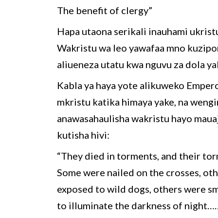
The benefit of clergy”
Hapa utaona serikali inauhami ukrist
Wakristu wa leo yawafaa mno kuzipon
aliueneza utatu kwa nguvu za dola ya
Kabla ya haya yote alikuweko Empero
mkristu katika himaya yake, na wen
anawasahaulisha wakristu hayo mauaji
kutisha hivi:
“They died in torments, and their to
Some were nailed on the crosses, oth
exposed to wild dogs, others were s
to illuminate the darkness of night