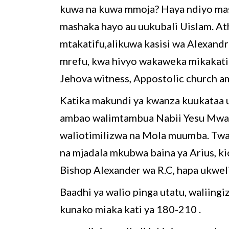
kuwa na kuwa mmoja? Haya ndiyo mas
mashaka hayo au uukubali Uislam. Athn
mtakatifu,alikuwa kasisi wa Alexandri
mrefu, kwa hivyo wakaweka mikakat
Jehova witness, Appostolic church a
Katika makundi ya kwanza kuukataa u
ambao walimtambua Nabii Yesu Mw
waliotimilizwa na Mola muumba. Twa
na mjadala mkubwa baina ya Arius, ki
Bishop Alexander wa R.C, hapa ukweli
Baadhi ya walio pinga utatu, waliingi
kunako miaka kati ya 180-210 .