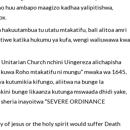
no huu ambapo maagizo kadhaa yalipitishwa,
ox.
hakuutambua tu utatu mtakatifu, bali alitoa amri
 atiwe katika hukumu ya kufa, wengi waliuwawa kwa
a Unitarian Church nchini Uingereza alichapisha
ga kuwa Roho mtakatifu ni mungu” mwaka wa 1645,
ya kutumikia kifungo, aliitwa na bunge la
akini bunge likaanza kutunga mswaada dhidi yake,
ha sheria inayoitwa “SEVERE ORDINANCE
y of jesus or the holy spirit would suffer Death