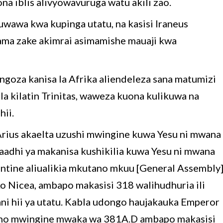
na iblis alivyowavuruga watu akili zao.
iuwawa kwa kupinga utatu, na kasisi Iraneus
ama zake akimrai asimamishe mauaji kwa
ngoza kanisa la Afrika aliendeleza sana matumizi
 la kilatin Trinitas, waweza kuona kulikuwa na
hii.
i Arius akaelta uzushi mwingine kuwa Yesu ni mwana
baadhi ya makanisa kushikilia kuwa Yesu ni mwana
antine aliualikia mkutano mkuu [General Assembly
o Nicea, ambapo makasisi 318 walihudhuria ili
ni hii ya utatu. Kabla udongo haujakauka Emperor
ano mwingine mwaka wa 381A.D ambapo makasisi