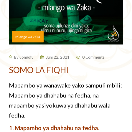
Mlango wa Zaka
By
uongofu
Juni 22, 2021
0 Comments
SOMO LA FIQHI
Mapambo ya wanawake yako sampuli mbili:
Mapambo ya dhahabu na fedha, na
mapambo yasiyokuwa ya dhahabu wala
fedha.
1. Mapambo ya dhahabu na fedha.