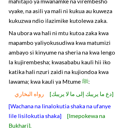
mahitajio ya mwanamke na virembesho
vyake, na asili ya mali ni kukua au kuweza
kukuzwa ndio ilazimike kutolewa zaka.
Na ubora wa hali ni mtu kutoa zaka kwa
mapambo yaliyokusudiwa kwa matumizi
ambayo si kinyume na sheria na kwa lengo
la kujirembesha; kwasababu kauli hii iko
katika hali nzuri zaidi na kujiondoa kwa
lawama; kwa kauli ya Mtume
ﷺ
:
[دع ما يريبك إلى ما لا يريبك]
رواه البخاري
[Wachana na linalokutia shaka na ufanye
lile lisilokutia shaka]
[Imepokewa na
Bukhari].