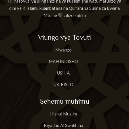
Hii ni tovuti ya ulinganizi na ya kuelemisha watu mafunzo ya
dini ya Kiislamu kuambatana na Qur'ani na Sunna za Bwana
Mtume ﷺ zilizo sahihi
Viungo vya Tovuti
Mwanzo
MAFUNDISHO
USHIA
UKIRISTO
Sehemu muhimu
Hisnul Muslim
Riyadhu Al Swalihina