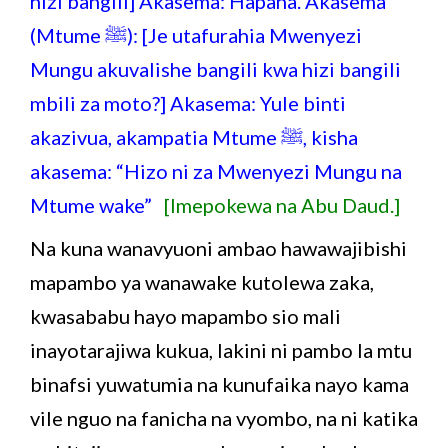
hizi bangili] Akasema: Hapana. Akasema
(Mtume ﷺ): [Je utafurahia Mwenyezi
Mungu akuvalishe bangili kwa hizi bangili
mbili za moto?] Akasema: Yule binti
akazivua, akampatia Mtume ﷺ, kisha
akasema: “Hizo ni za Mwenyezi Mungu na
Mtume wake”
[Imepokewa na Abu Daud.]
Na kuna wanavyuoni ambao hawawajibishi
mapambo ya wanawake kutolewa zaka,
kwasababu hayo mapambo sio mali
inayotarajiwa kukua, lakini ni pambo la mtu
binafsi yuwatumia na kunufaika nayo kama
vile nguo na fanicha na vyombo, na ni katika