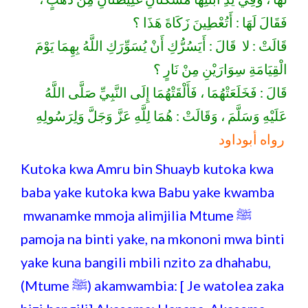
فَقَالَ لَهَا : أَتُعْطِينَ زَكَاةَ هَذَا ؟
قَالَتْ : لا
قَالَ : أَيَسُرُّكِ أَنْ يُسَوِّرَكِ اللَّهُ بِهِمَا يَوْمَ
الْقِيَامَةِ سِوَارَيْنِ مِنْ نَارٍ ؟
قَالَ : فَخَلَعَتْهُمَا ، فَأَلْقَتْهُمَا إِلَى النَّبِيِّ صَلَّى اللَّهُ
عَلَيْهِ وَسَلَّمَ ، وَقَالَتْ : هُمَا لِلَّهِ عَزَّ وَجَلَّ وَلِرَسُولِهِ
رواه أبوداود
Kutoka kwa Amru bin Shuayb kutoka kwa
baba yake kutoka kwa Babu yake kwamba
mwanamke mmoja alimjilia Mtume ﷺ
pamoja na binti yake, na mkononi mwa binti
yake kuna bangili mbili nzito za dhahabu,
(Mtume ﷺ) akamwambia: [ Je watolea zaka