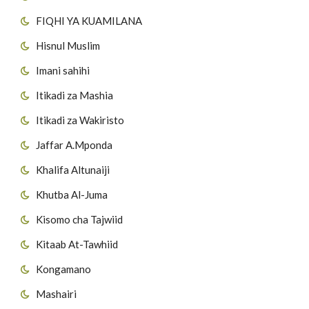
FIQHI YA KUAMILANA
Hisnul Muslim
Imani sahihi
Itikadi za Mashia
Itikadi za Wakiristo
Jaffar A.Mponda
Khalifa Altunaiji
Khutba Al-Juma
Kisomo cha Tajwiid
Kitaab At-Tawhiid
Kongamano
Mashairi