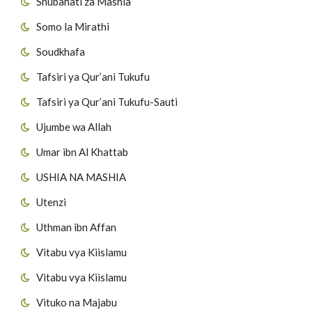
Shubahati za Mashia
Somo la Mirathi
Soudkhafa
Tafsiri ya Qur’ani Tukufu
Tafsiri ya Qur’ani Tukufu-Sauti
Ujumbe wa Allah
Umar ibn Al Khattab
USHIA NA MASHIA
Utenzi
Uthman ibn Affan
Vitabu vya Kiislamu
Vitabu vya Kiislamu
Vituko na Majabu