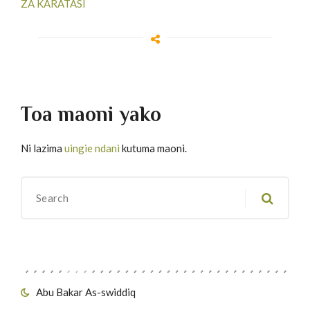
ZA KARATASI
Toa maoni yako
Ni lazima
uingie ndani
kutuma maoni.
Migawanyo
Abu Bakar As-swiddiq