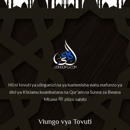
Hii ni tovuti ya ulinganizi na ya kuelemisha watu mafunzo ya
dini ya Kiislamu kuambatana na Qur'ani na Sunna za Bwana
Mtume ﷺ zilizo sahihi
Viungo vya Tovuti