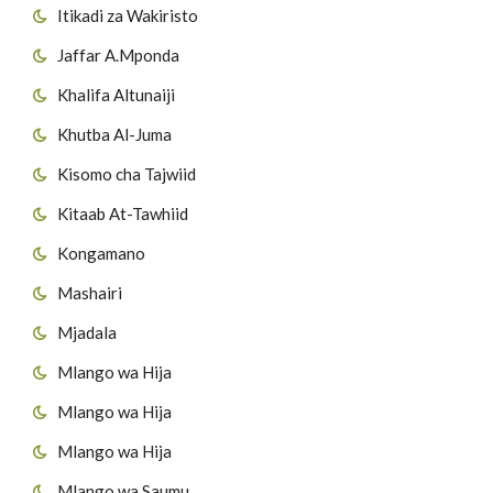
Itikadi za Wakiristo
Jaffar A.Mponda
Khalifa Altunaiji
Khutba Al-Juma
Kisomo cha Tajwiid
Kitaab At-Tawhiid
Kongamano
Mashairi
Mjadala
Mlango wa Hija
Mlango wa Hija
Mlango wa Hija
Mlango wa Saumu