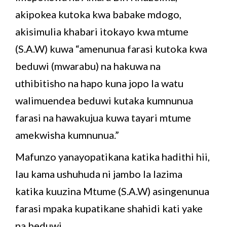
akipokea kutoka kwa babake mdogo,
akisimulia khabari itokayo kwa mtume
(S.A.W) kuwa “amenunua farasi kutoka kwa
beduwi (mwarabu) na hakuwa na
uthibitisho na hapo kuna jopo la watu
walimuendea beduwi kutaka kumnunua
farasi na hawakujua kuwa tayari mtume
amekwisha kumnunua.”
Mafunzo yanayopatikana katika hadithi hii,
lau kama ushuhuda ni jambo la lazima
katika kuuzina Mtume (S.A.W) asingenunua
farasi mpaka kupatikane shahidi kati yake
na beduwi.