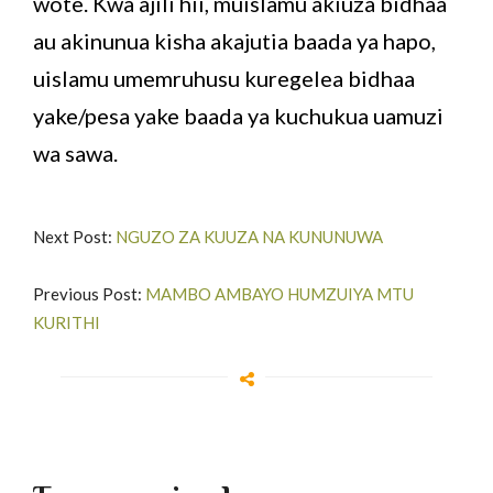
wote. Kwa ajili hii, muislamu akiuza bidhaa
au akinunua kisha akajutia baada ya hapo,
uislamu umemruhusu kuregelea bidhaa
yake/pesa yake baada ya kuchukua uamuzi
wa sawa.
Next Post:
NGUZO ZA KUUZA NA KUNUNUWA
Previous Post:
MAMBO AMBAYO HUMZUIYA MTU
KURITHI