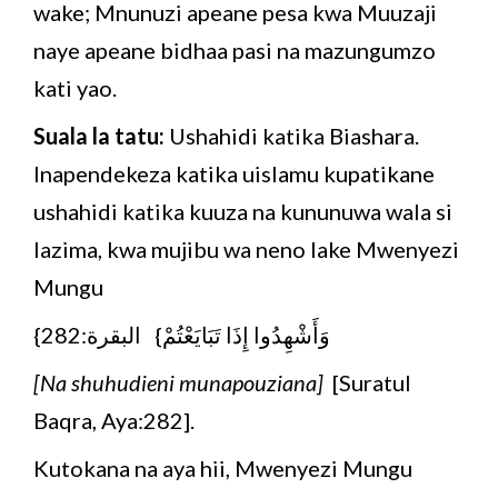
wake; Mnunuzi apeane pesa kwa Muuzaji
naye apeane bidhaa pasi na mazungumzo
kati yao.
Suala la tatu:
Ushahidi katika Biashara.
Inapendekeza katika uislamu kupatikane
ushahidi katika kuuza na kununuwa wala si
lazima, kwa mujibu wa neno lake Mwenyezi
Mungu
وَأَشْهِدُوا إِذَا تَبَايَعْتُمْ} البقرة:282}
[Na shuhudieni munapouziana]
[Suratul
Baqra, Aya:282].
Kutokana na aya hii, Mwenyezi Mungu