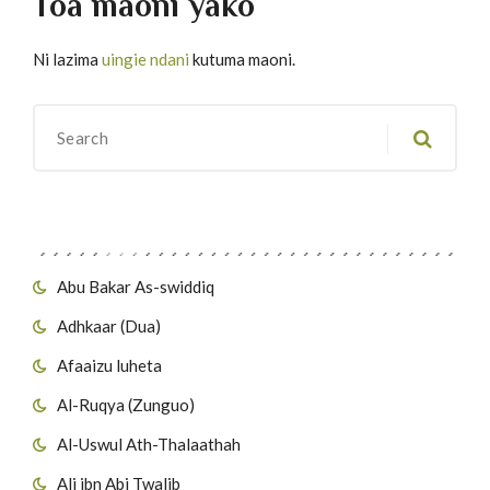
Toa maoni yako
Ni lazima
uingie ndani
kutuma maoni.
Migawanyo
Abu Bakar As-swiddiq
Adhkaar (Dua)
Afaaizu luheta
Al-Ruqya (Zunguo)
Al-Uswul Ath-Thalaathah
Ali ibn Abi Twalib