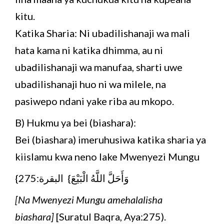
kitu.
Katika Sharia: Ni ubadilishanaji wa mali
hata kama ni katika dhimma, au ni
ubadilishanaji wa manufaa, sharti uwe
ubadilishanaji huo ni wa milele, na
pasiwepo ndani yake riba au mkopo.
B) Hukmu ya bei (biashara):
Bei (biashara) imeruhusiwa katika sharia ya
kiislamu kwa neno lake Mwenyezi Mungu
وَأَحَلَّ اللَّهُ الْبَيْعَ} البقرة:275}
[Na Mwenyezi Mungu amehalalisha
biashara]
[Suratul Baqra, Aya:275).