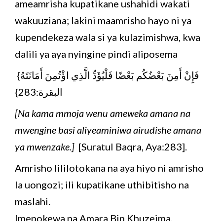
ameamrisha kupatikane ushahidi wakati
wakuuziana; lakini maamrisho hayo ni ya
kupendekeza wala si ya kulazimishwa, kwa
dalili ya aya nyingine pindi aliposema
فَإِنْ أَمِنَ بَعْضُكُم بَعْضًا فَلْيُؤَدِّ الَّذِي اؤْتُمِنَ أَمَانَتَهُ}
البقرة:283}
[Na kama mmoja wenu ameweka amana na
mwengine basi aliyeaminiwa airudishe amana
ya mwenzake.]
[Suratul Baqra, Aya:283].
Amrisho lililotokana na aya hiyo ni amrisho
la uongozi; ili kupatikane uthibitisho na
maslahi.
Imepokewa na Amara Bin Khuzeima,