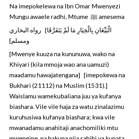
Na imepokelewa na Ibn Omar Mwenyezi
Mungu awaele radhi, Mtume ﷺ amesema
‏الْبَيِّعَانِ بِالْخِيَارِ مَا لَمْ يَتَفَرَّقَا] رواه البخاري
ومسلم]
[Mwenye kuuza na kununuwa, wako na
Khiyari (kila mmoja wao ana uamuzi)
maadamu hawajatengana] [imepokewa na
Bukhari (21112) na Muslim (1531).]
Waislamu wamekubaliana juu ya kufanya
biashara. Vile vile haja za watu zinalazimu
kuruhusiwa kufanya biashara; kwa vile
mwanadamu anahitaji anachomiliki mtu
mwengine, na hakuna njia sahihi ya kupata