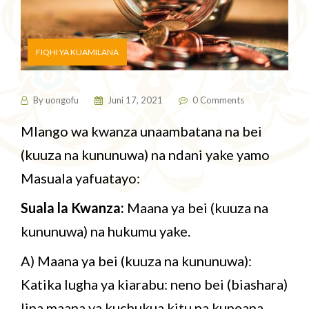
FIQHI YA KUAMILANA
By
uongofu
Juni 17, 2021
0 Comments
Mlango wa kwanza unaambatana na bei
(kuuza na kununuwa) na ndani yake yamo
Masuala yafuatayo:
Suala la Kwanza:
Maana ya bei (kuuza na
kununuwa) na hukumu yake.
A) Maana ya bei (kuuza na kununuwa):
Katika lugha ya kiarabu: neno bei (biashara)
lina maana ya kuchukua kitu na kupeana