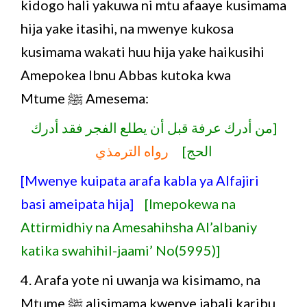
kidogo hali yakuwa ni mtu afaaye kusimama
hija yake itasihi, na mwenye kukosa
kusimama wakati huu hija yake haikusihi
Amepokea Ibnu Abbas kutoka kwa
Mtume ﷺ Amesema:
[من أدرك عرفة قبل أن يطلع الفجر فقد أدرك
الحج]
رواه الترمذي
[Mwenye kuipata arafa kabla ya Alfajiri
basi ameipata hija]
[Imepokewa na
Attirmidhiy na Amesahihsha Al’albaniy
katika swahihil-jaami’ No(5995)]
4. Arafa yote ni uwanja wa kisimamo, na
Mtume ﷺ alisimama kwenye jabali karibu