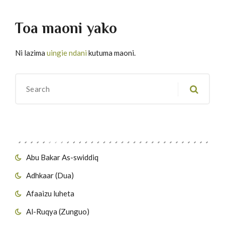
Toa maoni yako
Ni lazima
uingie ndani
kutuma maoni.
Migawanyo
Abu Bakar As-swiddiq
Adhkaar (Dua)
Afaaizu luheta
Al-Ruqya (Zunguo)