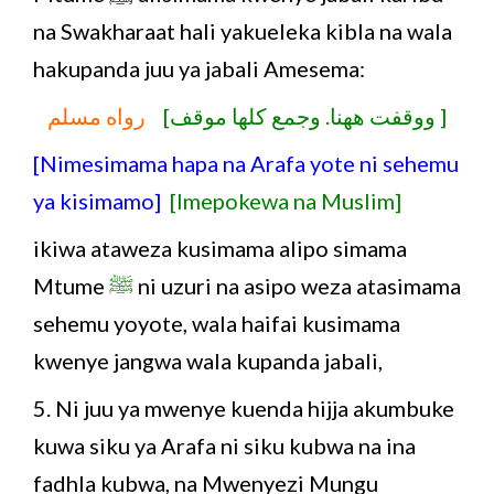
na Swakharaat hali yakueleka kibla na wala
hakupanda juu ya jabali Amesema:
[ ووقفت ههنا. وجمع كلها موقف]
رواه مسلم
[Nimesimama hapa na Arafa yote ni sehemu
ya kisimamo]
[Imepokewa na Muslim]
ikiwa ataweza kusimama alipo simama
Mtume
ﷺ
ni uzuri na asipo weza atasimama
sehemu yoyote, wala haifai kusimama
kwenye jangwa wala kupanda jabali,
5. Ni juu ya mwenye kuenda hijja akumbuke
kuwa siku ya Arafa ni siku kubwa na ina
fadhla kubwa, na Mwenyezi Mungu