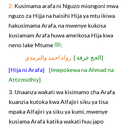
2.
Kusimama arafa ni Nguzo miongoni mwa
nguzo za Hijja na haisihi Hija ya mtu ikiwa
hakusimama Arafa, na mwenye kukosa
kusiamam Arafa huwa ameikosa Hija kwa
neno lake Mtume
ﷺ
:
[الحج عرفة ]
رواه احمد والترمذي
[Hija ni Arafa]
[Imepokewa na Ahmad na
Attirmidhiy]
3. Unaanza wakati wa kisimamo cha Arafa
kuanzia kutoka kwa Alfajiri siku ya tisa
mpaka Alfajiri ya siku ya kumi, mwenye
kusiama Arafa katika wakati huu japo