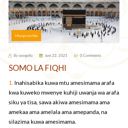
Mlango wa Hija
By
uongofu
Juni 22, 2021
0 Comments
SOMO LA FIQHI
1.
Inahisabika kuwa mtu amesimama arafa
kwa kuweko mwenye kuhiji uwanja wa arafa
siku ya tisa, sawa akiwa amesimama ama
amekaa ama amelala ama amepanda, na
silazima kuwa amesimama.