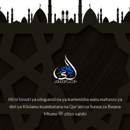
Hii ni tovuti ya ulinganizi na ya kuelemisha watu mafunzo ya
dini ya Kiislamu kuambatana na Qur'ani na Sunna za Bwana
Mtume ﷺ zilizo sahihi