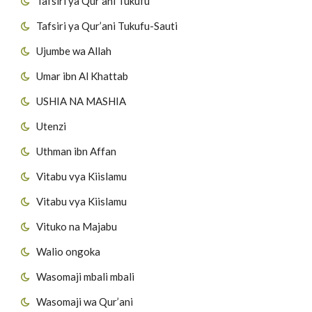
Tafsiri ya Qur’ani Tukufu
Tafsiri ya Qur’ani Tukufu-Sauti
Ujumbe wa Allah
Umar ibn Al Khattab
USHIA NA MASHIA
Utenzi
Uthman ibn Affan
Vitabu vya Kiislamu
Vitabu vya Kiislamu
Vituko na Majabu
Walio ongoka
Wasomaji mbali mbali
Wasomaji wa Qur’ani