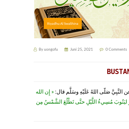
Riyadhu Al Swalihina
By
uongofu
Juni 25, 2021
0 Comments
BUSTA
لنَّبِيَّ صَلّى اللهُ عَلَيْهِ وسَلَّم قال
« إِن الله
ِ ليَتُوبَ مُسِيءُ اللَّيْلِ حتَّى تَطْلُعَ الشَّمْسُ مِن