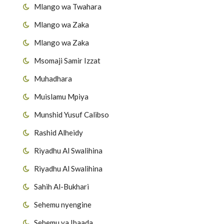
Mlango wa Twahara
Mlango wa Zaka
Mlango wa Zaka
Msomaji Samir Izzat
Muhadhara
Muislamu Mpiya
Munshid Yusuf Calibso
Rashid Alheidy
Riyadhu Al Swalihina
Riyadhu Al Swalihina
Sahih Al-Bukhari
Sehemu nyengine
Sehemu ya Ibaada