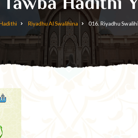
Tawba Hadithi 
Hadithi
Riyadhu Al Swalihina
016. Riyadhu Swalih