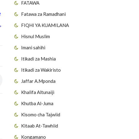
FATAWA
e
Fatawa za Ramadhani
,
FIQHI YA KUAMILANA
Hisnul Muslim
Imani sahihi
Itikadi za Mashia
Itikadi za Wakiristo
Jaffar A.Mponda
Khalifa Altunaiji
Khutba Al-Juma
Kisomo cha Tajwiid
Kitaab At-Tawhiid
Kongamano