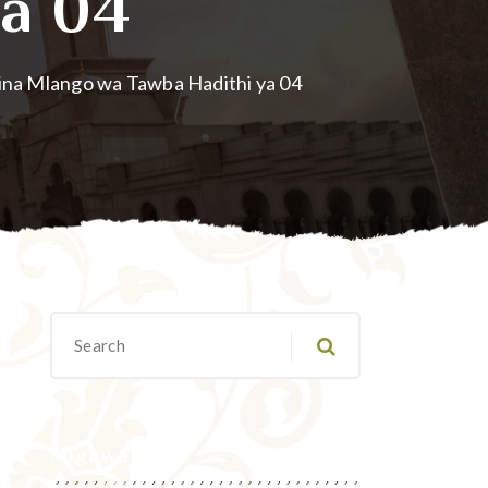
Ya 04
ina Mlango wa Tawba Hadithi ya 04
Migawanyo