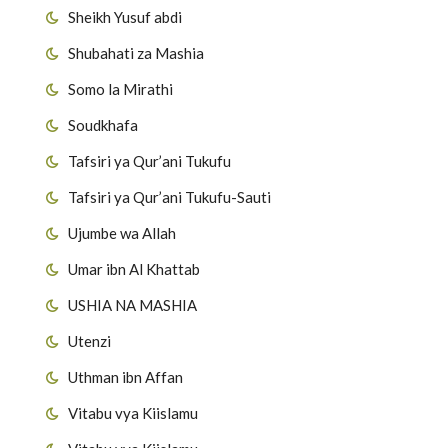
Sheikh Yusuf abdi
Shubahati za Mashia
Somo la Mirathi
Soudkhafa
Tafsiri ya Qur’ani Tukufu
Tafsiri ya Qur’ani Tukufu-Sauti
Ujumbe wa Allah
Umar ibn Al Khattab
USHIA NA MASHIA
Utenzi
Uthman ibn Affan
Vitabu vya Kiislamu