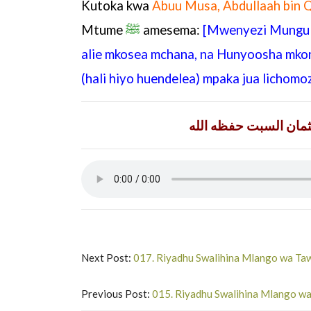
Kutoka kwa
Abuu Musa, Abdullaah bin Q
Mtume
ﷺ
amesema:
[Mwenyezi Mung
alie mkosea mchana, na Hunyoosha mkon
(hali hiyo huendelea) mpaka jua lichom
ثمان السبت حفظه الله
Next Post:
017. Riyadhu Swalihina Mlango wa Taw
Previous Post:
015. Riyadhu Swalihina Mlango wa