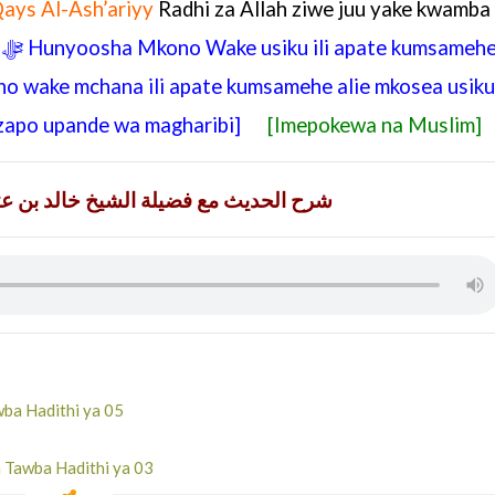
ays Al-Ash’ariyy
Radhi za Allah ziwe juu yake
kwamba
u
ﷻ
Hunyoosha Mkono Wake usiku ili apate kumsameh
o wake mchana ili apate kumsamehe alie mkosea usiku
ozapo upande wa magharibi]
[Imepokewa na Muslim]
شرح الحديث مع فضيلة الشيخ خالد بن ع
ba Hadithi ya 05
 Tawba Hadithi ya 03