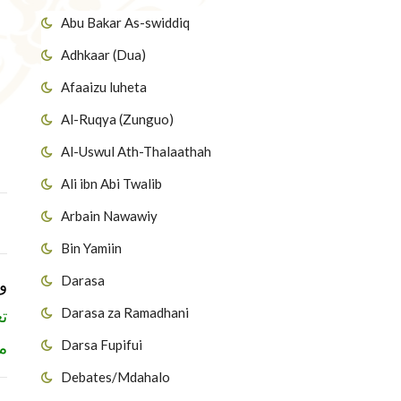
Abu Bakar As-swiddiq
Adhkaar (Dua)
Afaaizu luheta
Al-Ruqya (Zunguo)
Al-Uswul Ath-Thalaathah
Ali ibn Abi Twalib
Arbain Nawawiy
Bin Yamiin
Darasa
و
Darasa za Ramadhani
تع
Darsa Fupifui
 »
Debates/Mdahalo