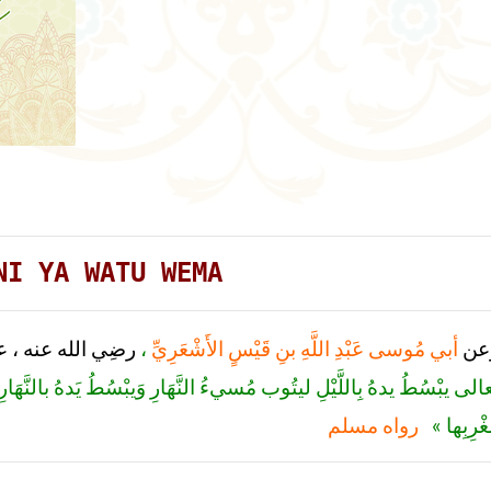
NI YA WATU WEMA
رضِي الله عنه ، عن ا:
،
أبي مُوسى عَبْدِ اللَّهِ بنِ قَيْسٍ الأَشْعَرِيِّ
عن
الى يبْسُطُ يدهُ بِاللَّيْلِ ليتُوب مُسيءُ النَّهَارِ وَيبْسُطُ يَدهُ بالنَّهَار
مغْرِبِها
رواه مسلم