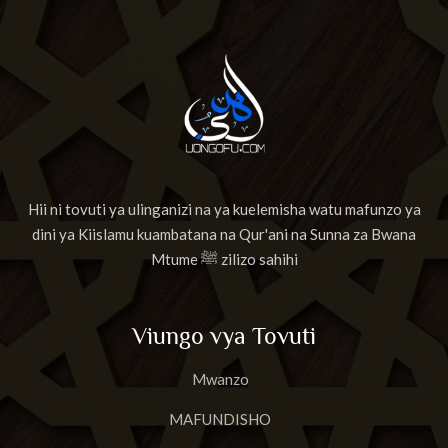
Hii ni tovuti ya ulinganizi na ya kuelemisha watu mafunzo ya
dini ya Kiislamu kuambatana na Qur'ani na Sunna za Bwana
Mtume ﷺ zilizo sahihi
Viungo vya Tovuti
Mwanzo
MAFUNDISHO