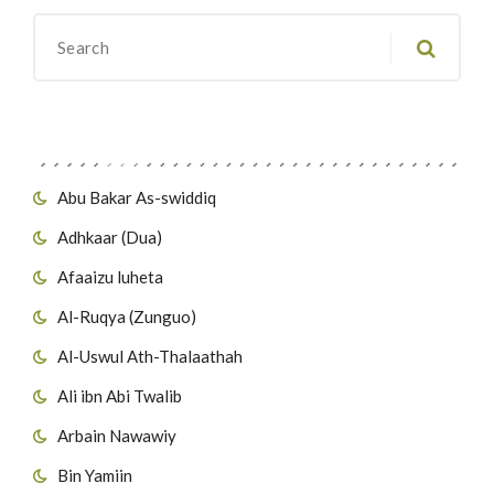
Migawanyo
Abu Bakar As-swiddiq
Adhkaar (Dua)
Afaaizu luheta
Al-Ruqya (Zunguo)
Al-Uswul Ath-Thalaathah
Ali ibn Abi Twalib
Arbain Nawawiy
Bin Yamiin