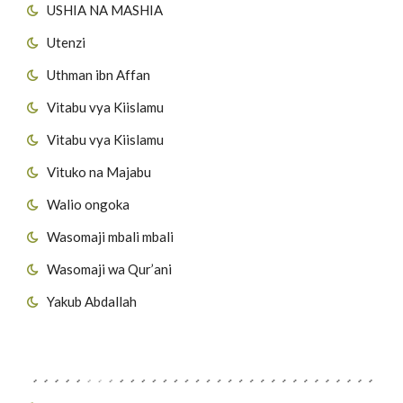
USHIA NA MASHIA
Utenzi
Uthman ibn Affan
Vitabu vya Kiislamu
Vitabu vya Kiislamu
Vituko na Majabu
Walio ongoka
Wasomaji mbali mbali
Wasomaji wa Qur’ani
Yakub Abdallah
Viungo vya Tovuti