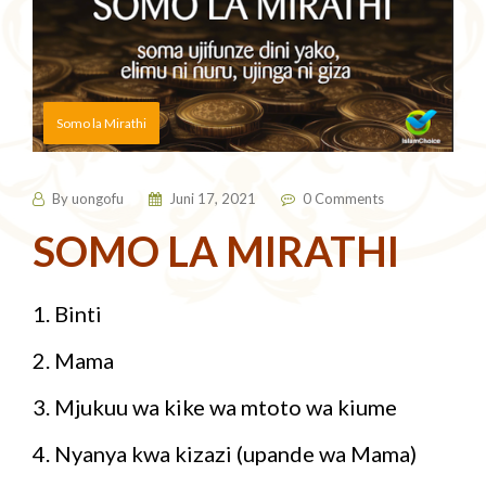
Somo la Mirathi
By
uongofu
Juni 17, 2021
0 Comments
SOMO LA MIRATHI
1. Binti
2. Mama
3. Mjukuu wa kike wa mtoto wa kiume
4. Nyanya kwa kizazi (upande wa Mama)