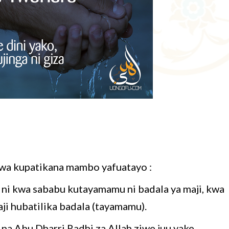
wa kupatikana mambo yafuatayo :
 ni kwa sababu kutayamamu ni badala ya maji, kwa
aji hubatilika badala (tayamamu).
na Abu Dharri Radhi za Allah ziwe juu yake