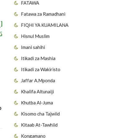
FATAWA
Fatawa za Ramadhani
إِ
FIQHI YA KUAMILANA
ذ]
Hisnul Muslim
Imani sahihi
Itikadi za Mashia
Itikadi za Wakiristo
Jaffar A.Mponda
Khalifa Altunaiji
Khutba Al-Juma
o
Kisomo cha Tajwiid
Kitaab At-Tawhiid
Kongamano