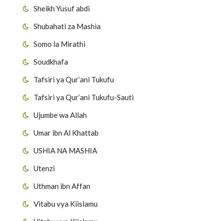
Sheikh Yusuf abdi
Shubahati za Mashia
Somo la Mirathi
Soudkhafa
Tafsiri ya Qur’ani Tukufu
Tafsiri ya Qur’ani Tukufu-Sauti
Ujumbe wa Allah
Umar ibn Al Khattab
USHIA NA MASHIA
Utenzi
Uthman ibn Affan
Vitabu vya Kiislamu