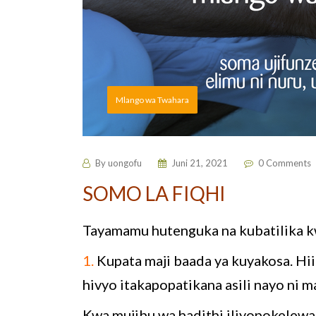
Mlango wa Twahara
By
uongofu
Juni 21, 2021
0 Comments
SOMO LA FIQHI
Tayamamu hutenguka na kubatilika k
1.
Kupata maji baada ya kuyakosa. Hii
hivyo itakapopatikana asili nayo ni m
Kwa mujibu wa hadithi iliyopokelewa 