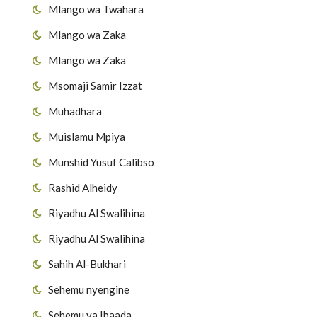
Mlango wa Twahara
Mlango wa Zaka
Mlango wa Zaka
Msomaji Samir Izzat
Muhadhara
Muislamu Mpiya
Munshid Yusuf Calibso
Rashid Alheidy
Riyadhu Al Swalihina
Riyadhu Al Swalihina
Sahih Al-Bukhari
Sehemu nyengine
Sehemu ya Ibaada