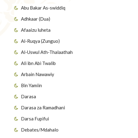
Abu Bakar As-swiddiq
Adhkaar (Dua)
Afaaizu luheta
Al-Ruqya (Zunguo)
Al-Uswul Ath-Thalaathah
Ali ibn Abi Twalib
Arbain Nawawiy
Bin Yamiin
Darasa
Darasa za Ramadhani
Darsa Fupifui
Debates/Mdahalo