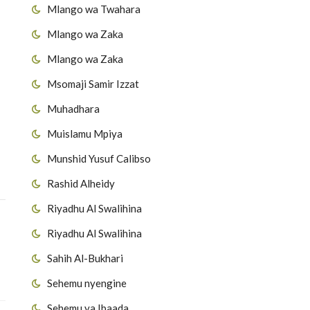
Mlango wa Twahara
Mlango wa Zaka
Mlango wa Zaka
Msomaji Samir Izzat
Muhadhara
Muislamu Mpiya
Munshid Yusuf Calibso
Rashid Alheidy
Riyadhu Al Swalihina
Riyadhu Al Swalihina
Sahih Al-Bukhari
Sehemu nyengine
Sehemu ya Ibaada