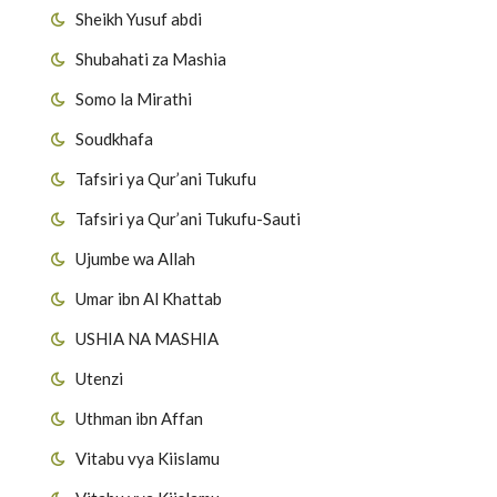
Sheikh Yusuf abdi
Shubahati za Mashia
Somo la Mirathi
Soudkhafa
Tafsiri ya Qur’ani Tukufu
Tafsiri ya Qur’ani Tukufu-Sauti
Ujumbe wa Allah
Umar ibn Al Khattab
USHIA NA MASHIA
Utenzi
Uthman ibn Affan
Vitabu vya Kiislamu