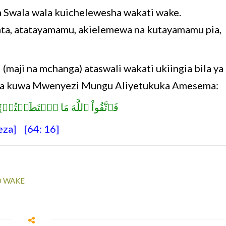
 Swala wala kuichelewesha wakati wake.
ata, atatayamamu, akielemewa na kutayamamu pia,
(maji na mchanga) ataswali wakati ukiingia bila ya
kwa kuwa Mwenyezi Mungu Aliyetukuka Amesema:
فَٱتَّقُواْ ٱللَّهَ مَا ٱسۡتَطَعۡتُمۡ}
za] [64: 16]
O WAKE