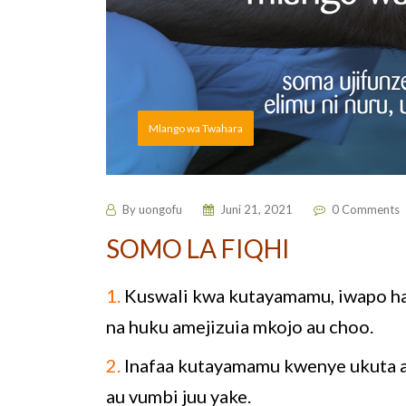
Mlango wa Twahara
By
uongofu
Juni 21, 2021
0 Comments
SOMO LA FIQHI
1.
Kuswali kwa kutayamamu, iwapo hai
na huku amejizuia mkojo au choo.
2.
Inafaa kutayamamu kwenye ukuta a
au vumbi juu yake.