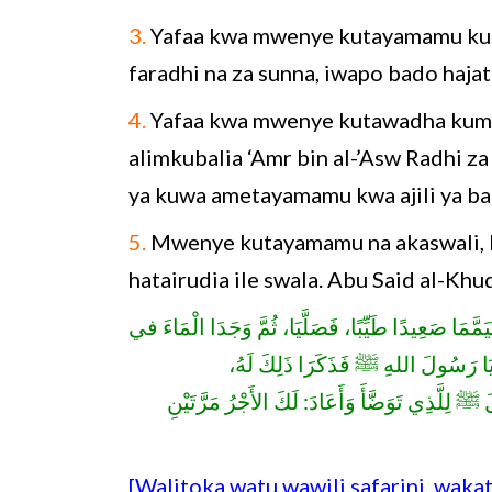
3.
Yafaa kwa mwenye kutayamamu kusw
faradhi na za sunna, iwapo bado haj
4.
Yafaa kwa mwenye kutawadha kum
alimkubalia ‘Amr bin al-’Asw Radhi z
ya kuwa ametayamamu kwa ajili ya ba
5.
Mwenye kutayamamu na akaswali, ki
hatairudia ile swala. Abu Said al-Kh
مَا صَعِيدًا طَيِّبًا، فَصَلَّيَا، ثُمَّ وَجَدَا الْمَاءَ في
أَتَيَا رَسُولَ اللهِ ﷺ فَذَكَرَا ذَلِكَ لَهُ
 ﷺ لِلَّذِي تَوَضَّأَ وَأَعَادَ: لَكَ الأَجْرُ مَرَّتَيْنِ
[Walitoka watu wawili safarini, waka