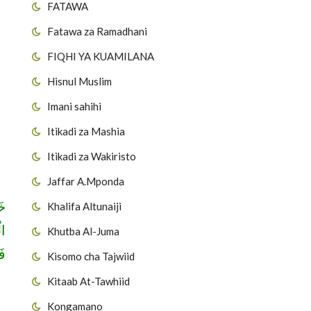
FATAWA
Fatawa za Ramadhani
FIQHI YA KUAMILANA
Hisnul Muslim
Imani sahihi
Itikadi za Mashia
Itikadi za Wakiristo
Jaffar A.Mponda
خَ
Khalifa Altunaiji
ا،
Khutba Al-Juma
فَ
Kisomo cha Tajwiid
ر
Kitaab At-Tawhiid
Kongamano