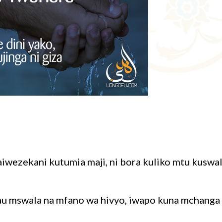
wezekani kutumia maji, ni bora kuliko mtu kuswal
u mswala na mfano wa hivyo, iwapo kuna mchanga