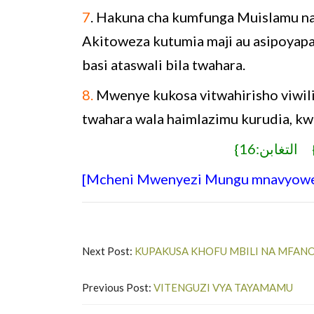
7
. Hakuna cha kumfunga Muislamu na
Akitoweza kutumia maji au asipoyap
basi ataswali bila twahara.
8.
Mwenye kukosa vitwahirisho viwili 
twahara wala haimlazimu kurudia, 
} التغابن:16
[Mcheni Mwenyezi Mungu mnavyowe
Next Post:
KUPAKUSA KHOFU MBILI NA MFAN
Previous Post:
VITENGUZI VYA TAYAMAMU