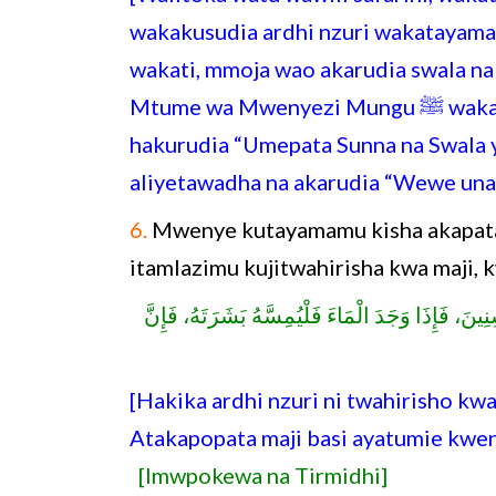
wakakusudia ardhi nzuri wakatayamam
wakati, mmoja wao akarudia swala na 
Mtume wa Mwenyezi Mungu ﷺ wakamuelza hayo, akasema kumwambia yule ambaye
hakurudia “Umepata Sunna na Swala 
aliyetawadha na akarudia “Wewe un
6.
Mwenye kutayamamu kisha akapata m
itamlazimu kujitwahirisha kwa maji,
نَ، فَإِذَا وَجَدَ الْمَاءَ فَلْيُمِسَّهُ بَشَرَتَهُ، فَإِنَّ
[Hakika ardhi nzuri ni twahirisho kw
Atakapopata maji basi ayatumie kwe
[Imwpokewa na Tirmidhi]