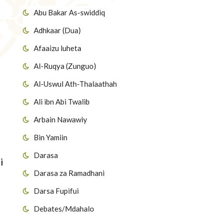
Abu Bakar As-swiddiq
Adhkaar (Dua)
Afaaizu luheta
Al-Ruqya (Zunguo)
Al-Uswul Ath-Thalaathah
Ali ibn Abi Twalib
Arbain Nawawiy
Bin Yamiin
Darasa
i
Darasa za Ramadhani
Darsa Fupifui
Debates/Mdahalo