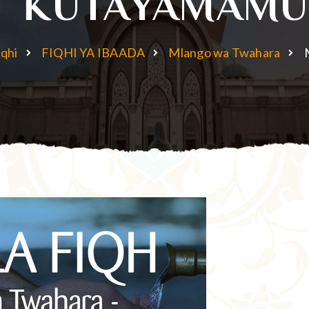
KUTAYAMAMU
iqhi
FIQHI YA IBAADA
Mlango wa Twahara