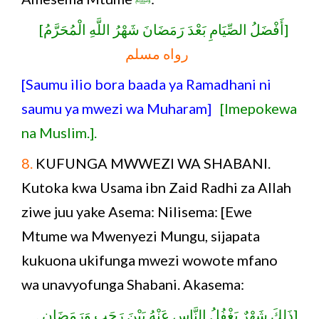
[أَفْضَلُ الصِّيَامِ بَعْدَ رَمَضَانَ شَهْرُ اللَّهِ الْمُحَرَّمُ]
رواه مسلم
[Saumu ilio bora baada ya Ramadhani ni
saumu ya mwezi wa Muharam]
[Imepokewa
na Muslim.].
8.
KUFUNGA MWWEZI WA SHABANI.
Kutoka kwa Usama ibn Zaid Radhi za Allah
ziwe juu yake Asema: Nilisema: [Ewe
Mtume wa Mwenyezi Mungu, sijapata
kukuona ukifunga mwezi wowote mfano
wa unavyofunga Shabani. Akasema:
[ذَلِكَ شَهْرٌ يَغْفُلُ النَّاس عَنْهُ بَيْنَ رَجَبٍ وَرَمَضَان ,