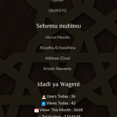
USHIA
UKIRISTO
Sehemu muhimu
Hisnul Muslim
Riyadhu Al Swalihina
Adhkaar (Dua)
Arbain Nawawiy
Idadi ya Wageni
Users Today : 36
Views Today : 42
Views This Month : 3668
Total views : 1104649