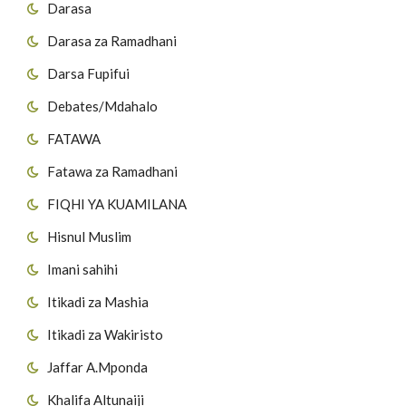
Darasa
Darasa za Ramadhani
Darsa Fupifui
Debates/Mdahalo
FATAWA
Fatawa za Ramadhani
FIQHI YA KUAMILANA
Hisnul Muslim
Imani sahihi
Itikadi za Mashia
Itikadi za Wakiristo
Jaffar A.Mponda
Khalifa Altunaiji