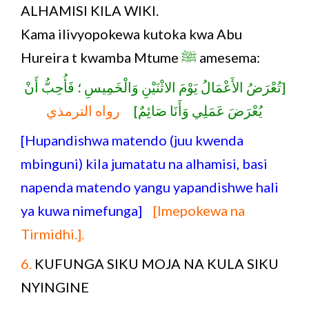
ALHAMISI KILA WIKI.
Kama ilivyopokewa kutoka kwa Abu
Hureira t kwamba Mtume
ﷺ
amesema:
[تُعْرَضُ الأَعْمَالُ يَوْمَ الاثْنَيْنِ وَالْخَمِيسِ ؛ فَأُحِبُّ أَنْ
يُعْرَضَ عَمَلِي وَأَنَا صَائِمٌ]
رواه الترمذي
[Hupandishwa matendo (juu kwenda
mbinguni) kila jumatatu na alhamisi, basi
napenda matendo yangu yapandishwe hali
ya kuwa nimefunga]
[Imepokewa na
Tirmidhi.].
6.
KUFUNGA SIKU MOJA NA KULA SIKU
NYINGINE