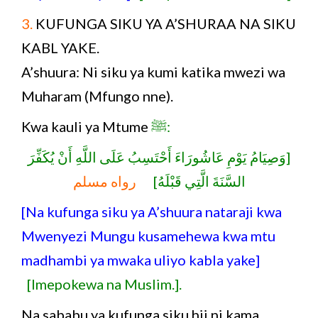
3.
KUFUNGA SIKU YA A’SHURAA NA SIKU
KABL YAKE.
A’shuura: Ni siku ya kumi katika mwezi wa
Muharam (Mfungo nne).
Kwa kauli ya Mtume
ﷺ:
[وَصِيَامُ يَوْمِ عَاشُورَاءَ أَحْتَسِبُ عَلَى اللَّهِ أَنْ يُكَفِّرَ
السَّنَةَ الَّتِي قَبْلَهُ]
رواه مسلم
[Na kufunga siku ya A’shuura nataraji kwa
Mwenyezi Mungu kusamehewa kwa mtu
madhambi ya mwaka uliyo kabla yake]
[Imepokewa na Muslim.].
Na sababu ya kufunga siku hii ni kama