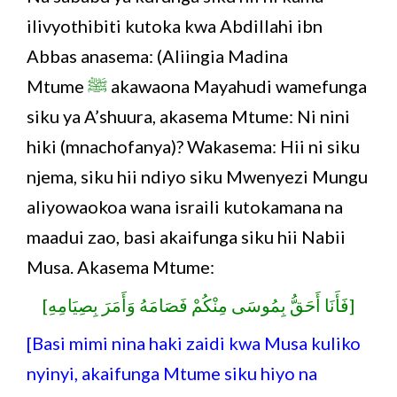
ilivyothibiti kutoka kwa Abdillahi ibn
Abbas anasema: (Aliingia Madina
Mtume
ﷺ
akawaona Mayahudi wamefunga
siku ya A’shuura, akasema Mtume: Ni nini
hiki (mnachofanya)? Wakasema: Hii ni siku
njema, siku hii ndiyo siku Mwenyezi Mungu
aliyowaokoa wana israili kutokamana na
maadui zao, basi akaifunga siku hii Nabii
Musa. Akasema Mtume:
[فَأَنَا أَحَقُّ بِمُوسَى مِنْكُمْ فَصَامَهُ وَأَمَرَ بِصِيَامِهِ]
[Basi mimi nina haki zaidi kwa Musa kuliko
nyinyi, akaifunga Mtume siku hiyo na