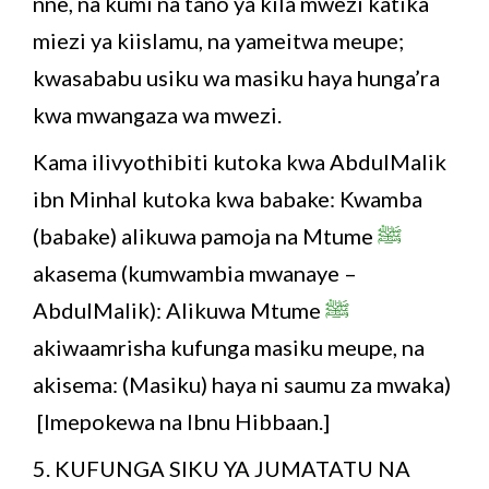
nne, na kumi na tano ya kila mwezi katika
miezi ya kiislamu, na yameitwa meupe;
kwasababu usiku wa masiku haya hunga’ra
kwa mwangaza wa mwezi.
Kama ilivyothibiti kutoka kwa AbdulMalik
ibn Minhal kutoka kwa babake: Kwamba
(babake) alikuwa pamoja na Mtume
ﷺ
akasema (kumwambia mwanaye –
AbdulMalik): Alikuwa Mtume
ﷺ
akiwaamrisha kufunga masiku meupe, na
akisema: (Masiku) haya ni saumu za mwaka)
[Imepokewa na Ibnu Hibbaan.]
5. KUFUNGA SIKU YA JUMATATU NA