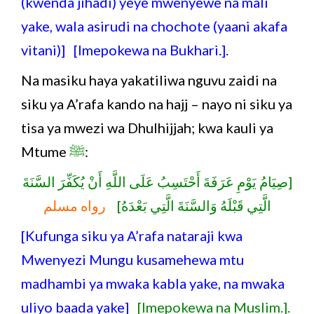
(kwenda jihadi) yeye mwenyewe na mali
yake, wala asirudi na chochote (yaani akafa
vitani)] [Imepokewa na Bukhari.].
Na masiku haya yakatiliwa nguvu zaidi na
siku ya A’rafa kando na hajj – nayo ni siku ya
tisa ya mwezi wa Dhulhijjah; kwa kauli ya
Mtume
ﷺ
:
[صِيَامُ يَوْمِ عَرَفَةَ أَحْتَسِبُ عَلَى اللَّهِ أَنْ يُكَفِّرَ السَّنَةَ
الَّتِي قَبْلَهُ وَالسَّنَةَ الَّتِي بَعْدَهُ]
رواه مسلم
[Kufunga siku ya A’rafa nataraji kwa
Mwenyezi Mungu kusamehewa mtu
madhambi ya mwaka kabla yake, na mwaka
uliyo baada yake]
[Imepokewa na Muslim.].