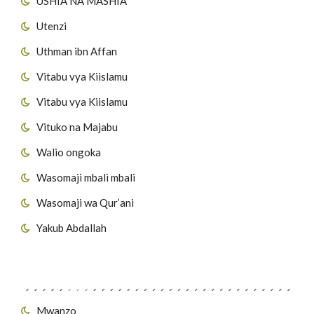
USHIA NA MASHIA
Utenzi
Uthman ibn Affan
Vitabu vya Kiislamu
Vitabu vya Kiislamu
Vituko na Majabu
Walio ongoka
Wasomaji mbali mbali
Wasomaji wa Qur’ani
Yakub Abdallah
Viungo vya Tovuti
Mwanzo