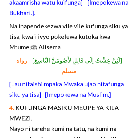
akaamrisha watu kuifunga] [Imepokewa na
Bukhari.].
Na inapendekezwa vile vile kufunga siku ya
tisa, kwa ilivyo pokelewa kutoka kwa
Mtume ﷺ Alisema
[لَئِنْ عِشْتُ إلَى قَابِلٍ لأَصُومَنَّ التَّاسِعَ]
رواه
مسلم
[Lau nitaishi mpaka Mwaka ujao nitafunga
siku ya tisa] [Imepokewa na Muslim.]
4.
KUFUNGA MASIKU MEUPE YA KILA
MWEZI.
Nayo ni tarehe kumi na tatu, na kumi na