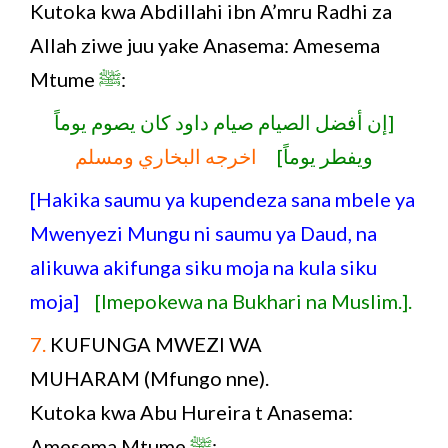
Kutoka kwa Abdillahi ibn A’mru Radhi za
Allah ziwe juu yake Anasema: Amesema
Mtume
ﷺ
:
[إن أفضل الصيام صيام داود كان يصوم يوماً
ويفطر يوماً]
اخرجه البخاري ومسلم
[Hakika saumu ya kupendeza sana mbele ya
Mwenyezi Mungu ni saumu ya Daud, na
alikuwa akifunga siku moja na kula siku
moja]
[Imepokewa na Bukhari na Muslim.].
7.
KUFUNGA MWEZI WA
MUHARAM (Mfungo nne).
Kutoka kwa Abu Hureira t Anasema:
Amesema Mtume
ﷺ
: