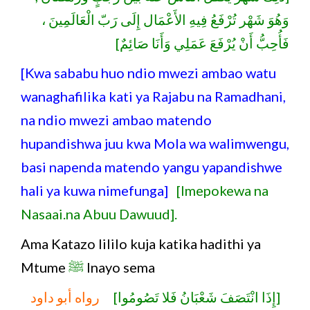
وَهُوَ شَهْر تُرْفَعُ فِيهِ الأَعْمَال إِلَى رَبّ الْعَالَمِينَ ،
فَأُحِبُّ أَنْ يُرْفَعَ عَمَلِي وَأَنَا صَائِمٌ]
[Kwa sababu huo ndio mwezi ambao watu
wanaghafilika kati ya Rajabu na Ramadhani,
na ndio mwezi ambao matendo
hupandishwa juu kwa Mola wa walimwengu,
basi napenda matendo yangu yapandishwe
hali ya kuwa nimefunga]
[Imepokewa na
Nasaai.na Abuu Dawuud].
Ama Katazo lililo kuja katika hadithi ya
Mtume
ﷺ
Inayo sema
[إِذَا انْتَصَفَ شَعْبَانُ فَلا تَصُومُوا]
رواه أبو داود