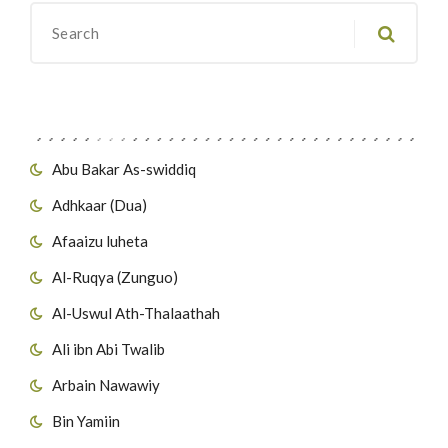
Migawanyo
Abu Bakar As-swiddiq
Adhkaar (Dua)
Afaaizu luheta
Al-Ruqya (Zunguo)
Al-Uswul Ath-Thalaathah
Ali ibn Abi Twalib
Arbain Nawawiy
Bin Yamiin