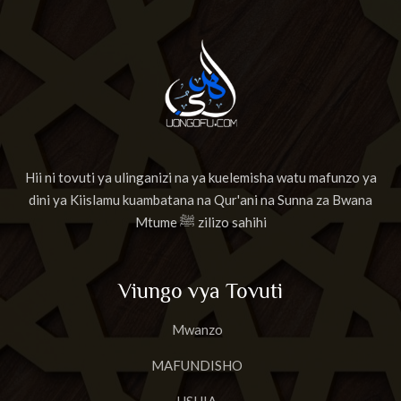
Hii ni tovuti ya ulinganizi na ya kuelemisha watu mafunzo ya
dini ya Kiislamu kuambatana na Qur'ani na Sunna za Bwana
Mtume ﷺ zilizo sahihi
Viungo vya Tovuti
Mwanzo
MAFUNDISHO