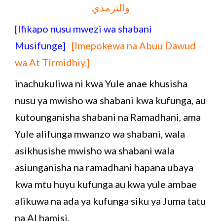
والترمذي
[Ifikapo nusu mwezi wa shabani
Musifunge]
[Imepokewa na Abuu Dawud
wa At Tirmidhiy.]
inachukuliwa ni kwa Yule anae khusisha
nusu ya mwisho wa shabani kwa kufunga, au
kutounganisha shabani na Ramadhani, ama
Yule alifunga mwanzo wa shabani, wala
asikhusishe mwisho wa shabani wala
asiunganisha na ramadhani hapana ubaya
kwa mtu huyu kufunga au kwa yule ambae
alikuwa na ada ya kufunga siku ya Juma tatu
na Al hamisi.