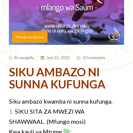
Mlango wa Saumu
By
uongofu
Juni 22, 2021
0 Comments
SIKU AMBAZO NI
SUNNA KUFUNGA
Siku ambazo kwamba ni sunna kufunga.
1.
SIKU SITA ZA MWEZI WA
SHAWWAAL. (Mfungo mosi)
Kwa kauli ya Mtume
ﷺ
: