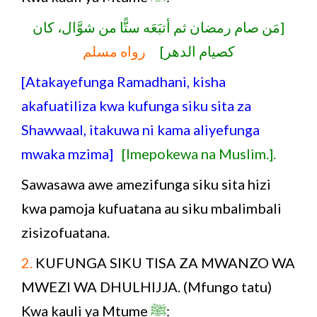
[مَن صام رمضان ثم أتبَعَه ستًّا من شوَّال، كان
كصيام الدهر]
رواه مسلم
[Atakayefunga Ramadhani, kisha
akafuatiliza kwa kufunga siku sita za
Shawwaal, itakuwa ni kama aliyefunga
mwaka mzima]
[Imepokewa na Muslim.].
Sawasawa awe amezifunga siku sita hizi
kwa pamoja kufuatana au siku mbalimbali
zisizofuatana.
2.
KUFUNGA SIKU TISA ZA MWANZO WA
MWEZI WA DHULHIJJA. (Mfungo tatu)
Kwa kauli ya Mtume
ﷺ
: