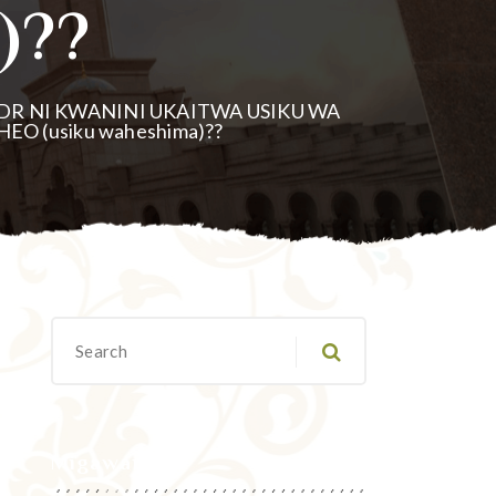
)??
DR NI KWANINI UKAITWA USIKU WA
HEO (usiku waheshima)??
Migawanyo