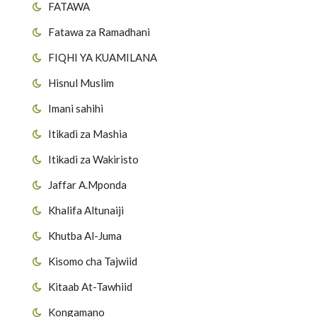
FATAWA
Fatawa za Ramadhani
FIQHI YA KUAMILANA
Hisnul Muslim
Imani sahihi
i
Itikadi za Mashia
Itikadi za Wakiristo
Jaffar A.Mponda
Khalifa Altunaiji
Khutba Al-Juma
Kisomo cha Tajwiid
Kitaab At-Tawhiid
Kongamano