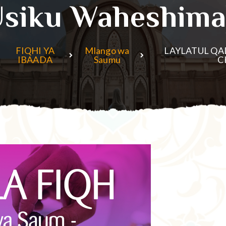
usiku Waheshima
FIQHI YA
Mlango wa
LAYLATUL QA
IBAADA
Saumu
C