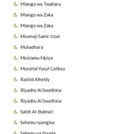
Mlango wa Twahara
Mlango wa Zaka
Mlango wa Zaka
Msomaji Samir Izzat
Muhadhara
Muislamu Mpiya
Munshid Yusuf Calibso
Rashid Alheidy
Riyadhu Al Swalihina
Riyadhu Al Swalihina
Sahih Al-Bukhari
Sehemu nyengine
Sehemu ya Ibaada