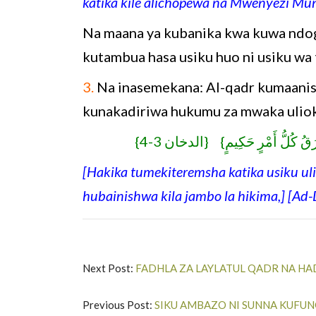
katika kile alichopewa na Mwenyezi Mu
Na maana ya kubanika kwa kuwa ndogo
kutambua hasa usiku huo ni usiku wa 
3.
Na inasemekana: Al-qadr kumaanish
kunakadiriwa hukumu za mwaka ulio
{ا يُفْرَقُ كُلُّ أَمْرٍ حَكِيمٍ} {الدخان 3-4
[Hakika tumekiteremsha katika usiku uli
hubainishwa kila jambo la hikima,] [Ad
Next Post:
FADHLA ZA LAYLATUL QADR NA HA
Previous Post:
SIKU AMBAZO NI SUNNA KUFU