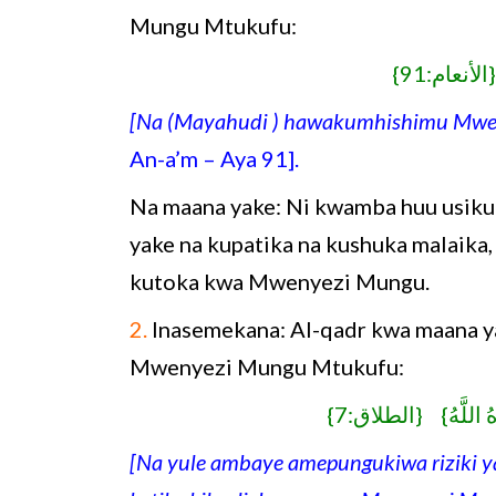
Mungu Mtukufu:
{الأنعام:91
[Na (Mayahudi ) hawakumhishimu Mwe
An-a’m – Aya 91].
Na maana yake: Ni kwamba huu usiku
yake na kupatika na kushuka malaika
kutoka kwa Mwenyezi Mungu.
2.
Inasemekana: Al-qadr kwa maana y
Mwenyezi Mungu Mtukufu:
{تَاهُ اللَّهُ} {الطلاق:7
[Na yule ambaye amepungukiwa riziki ya