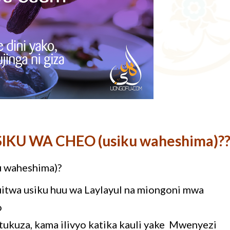
KU WA CHEO (usiku waheshima)?
u waheshima)?
twa usiku huu wa Laylayul na miongoni mwa
o
kuza, kama ilivyo katika kauli yake Mwenyezi