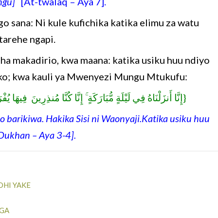
ngu]
[At-twalaq – Aya 7].
 sana: Ni kule kufichika katika elimu za watu
tarehe ngapi.
a makadirio, kwa maana: katika usiku huu ndiyo
ko; kwa kauli ya Mwenyezi Mungu Mtukufu:
إِنَّا أَنزَلْنَاهُ فِي لَيْلَةٍ مُّبَارَكَةٍ ۚ إِنَّا كُنَّا مُنذِرِينَ فِيهَ}
o barikiwa. Hakika Sisi ni Waonyaji.Katika usiku huu
-Dukhan – Aya 3-4].
DHI YAKE
NGA