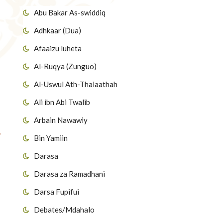
Abu Bakar As-swiddiq
Adhkaar (Dua)
Afaaizu luheta
Al-Ruqya (Zunguo)
Al-Uswul Ath-Thalaathah
Ali ibn Abi Twalib
Arbain Nawawiy
?
Bin Yamiin
Darasa
Darasa za Ramadhani
Darsa Fupifui
Debates/Mdahalo