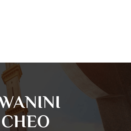
WANINI
 CHEO