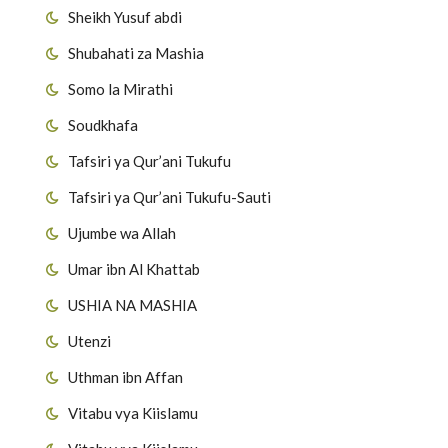
Sheikh Yusuf abdi
Shubahati za Mashia
Somo la Mirathi
Soudkhafa
Tafsiri ya Qur’ani Tukufu
Tafsiri ya Qur’ani Tukufu-Sauti
Ujumbe wa Allah
Umar ibn Al Khattab
USHIA NA MASHIA
Utenzi
Uthman ibn Affan
Vitabu vya Kiislamu