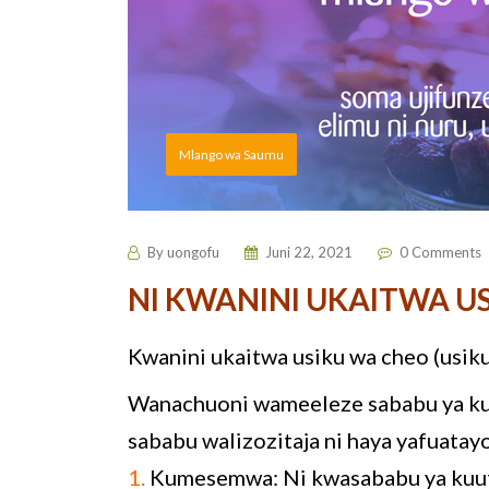
Mlango wa Saumu
By
uongofu
Juni 22, 2021
0 Comments
NI KWANINI UKAITWA USI
Kwanini ukaitwa usiku wa cheo (usik
Wanachuoni wameeleze sababu ya kui
sababu walizozitaja ni haya yafuatay
1.
Kumesemwa: Ni kwasababu ya kuutu