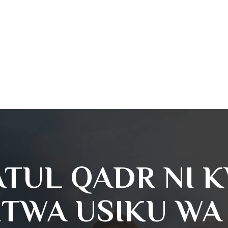
TUL QADR NI K
ITWA USIKU WA