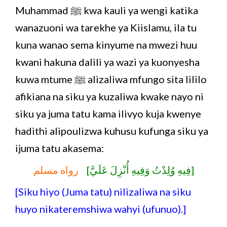
Muhammad ﷺ kwa kauli ya wengi katika
wanazuoni wa tarekhe ya Kiislamu, ila tu
kuna wanao sema kinyume na mwezi huu
kwani hakuna dalili ya wazi ya kuonyesha
kuwa mtume ﷺ alizaliwa mfungo sita lililo
afikiana na siku ya kuzaliwa kwake nayo ni
siku ya juma tatu kama ilivyo kuja kwenye
hadithi alipoulizwa kuhusu kufunga siku ya
ijuma tatu akasema:
[فِيهِ وُلِدْتُ وَفِيهِ أُنْزِلَ عَلَيَّ]
رواه مسلم
[Siku hiyo (Juma tatu) nilizaliwa na siku
huyo nikateremshiwa wahyi (ufunuo).]