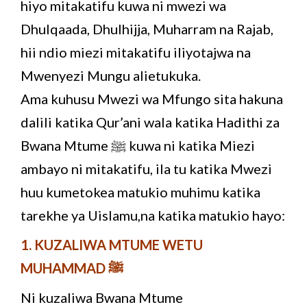
hiyo mitakatifu kuwa ni mwezi wa
Dhulqaada, Dhulhijja, Muharram na Rajab,
hii ndio miezi mitakatifu iliyotajwa na
Mwenyezi Mungu alietukuka.
Ama kuhusu Mwezi wa Mfungo sita hakuna
dalili katika Qur’ani wala katika Hadithi za
Bwana Mtume ﷺ kuwa ni katika Miezi
ambayo ni mitakatifu, ila tu katika Mwezi
huu kumetokea matukio muhimu katika
tarekhe ya Uislamu,na katika matukio hayo:
1. KUZALIWA MTUME WETU
MUHAMMAD ﷺ
Ni kuzaliwa Bwana Mtume