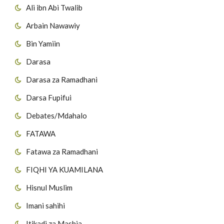
Ali ibn Abi Twalib
Arbain Nawawiy
Bin Yamiin
Darasa
Darasa za Ramadhani
Darsa Fupifui
Debates/Mdahalo
FATAWA
Fatawa za Ramadhani
FIQHI YA KUAMILANA
Hisnul Muslim
Imani sahihi
Itikadi za Mashia