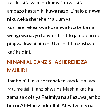
katika sifa zako na kumsifu kwa sifa
ambazo hastahiki kuwa nazo. Linalo pingwa
nikuweka sherehe Maluum ya
kusherehekea kwa kuzaliwa kwake kama
wengi wanavyo fanya hili ndilo jambo linalo
pingwa kwani hilo ni Uzushi lililozushwa
katika dini.
NI NANI ALIE ANZISHA SHEREHE ZA
MAULIDI
Jambo hili la kusherehekea kwa kuzaliwa
Mtume ﷺ lilianzishwa na Mashia katika
zama za dola ya Fatimiya na aliezuwa jambo
hili ni Al-Muizz lidinillah Al Fatwimiy na