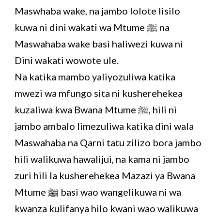
Maswhaba wake, na jambo lolote lisilo
kuwa ni dini wakati wa Mtume ﷺ na
Maswahaba wake basi haliwezi kuwa ni
Dini wakati wowote ule.
Na katika mambo yaliyozuliwa katika
mwezi wa mfungo sita ni kusherehekea
kuzaliwa kwa Bwana Mtume ﷺ, hili ni
jambo ambalo limezuliwa katika dini wala
Maswahaba na Qarni tatu zilizo bora jambo
hili walikuwa hawalijui, na kama ni jambo
zuri hili la kusherehekea Mazazi ya Bwana
Mtume ﷺ basi wao wangelikuwa ni wa
kwanza kulifanya hilo kwani wao walikuwa