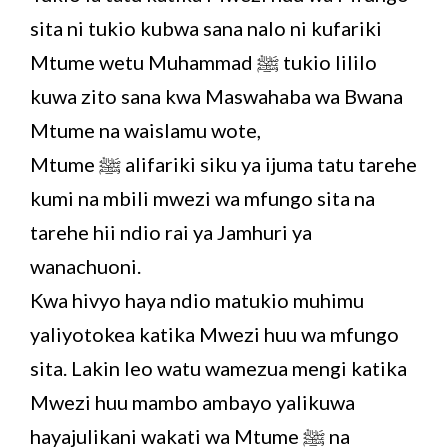
sita ni tukio kubwa sana nalo ni kufariki
Mtume wetu Muhammad ﷺ tukio lililo
kuwa zito sana kwa Maswahaba wa Bwana
Mtume na waislamu wote,
Mtume ﷺ alifariki siku ya ijuma tatu tarehe
kumi na mbili mwezi wa mfungo sita na
tarehe hii ndio rai ya Jamhuri ya
wanachuoni.
Kwa hivyo haya ndio matukio muhimu
yaliyotokea katika Mwezi huu wa mfungo
sita. Lakin leo watu wamezua mengi katika
Mwezi huu mambo ambayo yalikuwa
hayajulikani wakati wa Mtume ﷺ na