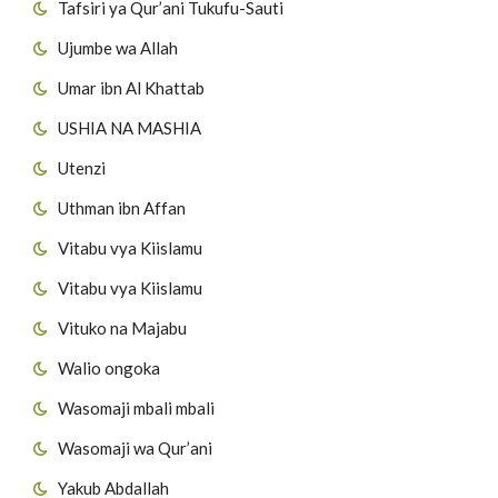
Tafsiri ya Qur’ani Tukufu-Sauti
Ujumbe wa Allah
Umar ibn Al Khattab
USHIA NA MASHIA
Utenzi
Uthman ibn Affan
Vitabu vya Kiislamu
Vitabu vya Kiislamu
Vituko na Majabu
Walio ongoka
Wasomaji mbali mbali
Wasomaji wa Qur’ani
Yakub Abdallah