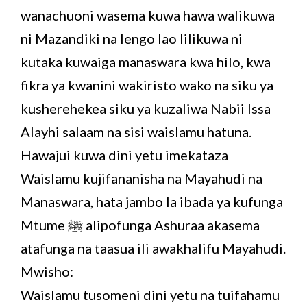
wanachuoni wasema kuwa hawa walikuwa
ni Mazandiki na lengo lao lilikuwa ni
kutaka kuwaiga manaswara kwa hilo, kwa
fikra ya kwanini wakiristo wako na siku ya
kusherehekea siku ya kuzaliwa Nabii Issa
Alayhi salaam na sisi waislamu hatuna.
Hawajui kuwa dini yetu imekataza
Waislamu kujifananisha na Mayahudi na
Manaswara, hata jambo la ibada ya kufunga
Mtume ﷺ alipofunga Ashuraa akasema
atafunga na taasua ili awakhalifu Mayahudi.
Mwisho:
Waislamu tusomeni dini yetu na tuifahamu