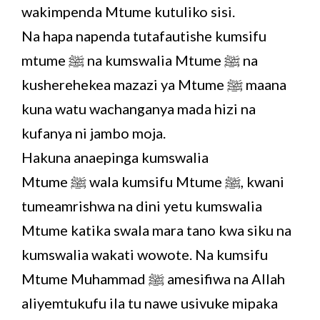
wakimpenda Mtume kutuliko sisi.
Na hapa napenda tutafautishe kumsifu
mtume ﷺ na kumswalia Mtume ﷺ na
kusherehekea mazazi ya Mtume ﷺ maana
kuna watu wachanganya mada hizi na
kufanya ni jambo moja.
Hakuna anaepinga kumswalia
Mtume ﷺ wala kumsifu Mtume ﷺ, kwani
tumeamrishwa na dini yetu kumswalia
Mtume katika swala mara tano kwa siku na
kumswalia wakati wowote. Na kumsifu
Mtume Muhammad ﷺ amesifiwa na Allah
aliyemtukufu ila tu nawe usivuke mipaka