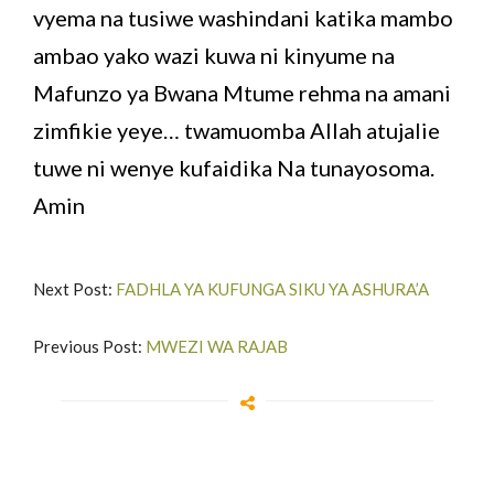
vyema na tusiwe washindani katika mambo
ambao yako wazi kuwa ni kinyume na
Mafunzo ya Bwana Mtume rehma na amani
zimfikie yeye… twamuomba Allah atujalie
tuwe ni wenye kufaidika Na tunayosoma.
Amin
Next Post:
FADHLA YA KUFUNGA SIKU YA ASHURA’A
Previous Post:
MWEZI WA RAJAB