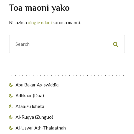
Toa maoni yako
Ni lazima
uingie ndani
kutuma maoni.
Migawanyo
Abu Bakar As-swiddiq
Adhkaar (Dua)
Afaaizu luheta
Al-Ruqya (Zunguo)
Al-Uswul Ath-Thalaathah