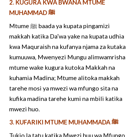
2. KUGURA KWA BWANA MTUME
MUHAMMAD ﷺ
Mtume ﷺ baada ya kupata pingamizi
makkah katika Da’wa yake na kupata udhia
kwa Maquraish na kufanya njama za kutaka
kumuuwa, Mwenyezi Mungu alimwamrisha
mtume wake kugura kutoka Makkah na
kuhamia Madina; Mtume alitoka makkah
tarehe mosi ya mwezi wa mfungo sita na
kufika madina tarehe kumi na mbili katika
mwezi huo.
3. KUFARIKI MTUME MUHAMMADA ﷺ
Tukio la tatu katika Mwezi huu wa Mfungo