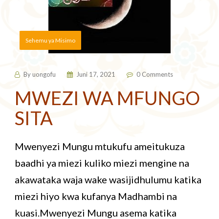
Sehemu ya Misimo
By
uongofu
Juni 17, 2021
0 Comments
MWEZI WA MFUNGO
SITA
Mwenyezi Mungu mtukufu ameitukuza
baadhi ya miezi kuliko miezi mengine na
akawataka waja wake wasijidhulumu katika
miezi hiyo kwa kufanya Madhambi na
kuasi.Mwenyezi Mungu asema katika