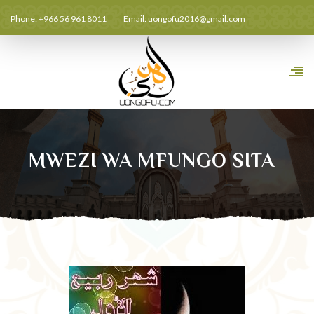
Phone: +966 56 961 8011
Email:
uongofu2016@gmail.com
MWEZI WA MFUNGO SITA