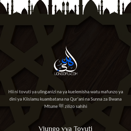
Hii ni tovuti ya ulinganizi na ya kuelemisha watu mafunzo ya
dini ya Kiislamu kuambatana na Qur'ani na Sunna za Bwana
Mtume ﷺ zilizo sahihi
Viungo vya Tovuti