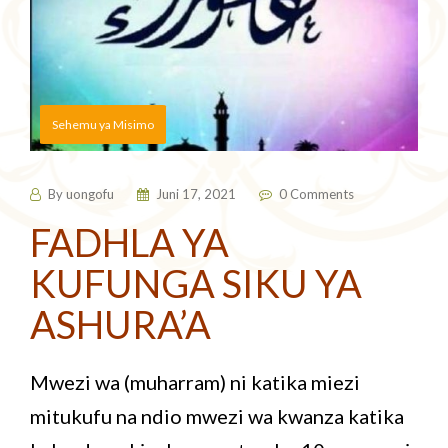
Sehemu ya Misimo
By
uongofu
Juni 17, 2021
0 Comments
FADHLA YA
KUFUNGA SIKU YA
ASHURA’A
Mwezi wa (muharram) ni katika miezi
mitukufu na ndio mwezi wa kwanza katika