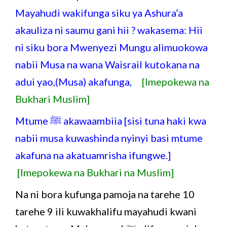
Mayahudi wakifunga siku ya Ashura’a
akauliza ni saumu gani hii ? wakasema: Hii
ni siku bora Mwenyezi Mungu alimuokowa
nabii Musa na wana Waisrail kutokana na
adui yao,(Musa) akafunga,
[Imepokewa na
Bukhari Muslim]
Mtume ﷺ akawaambiia [sisi tuna haki kwa
nabii musa kuwashinda nyinyi basi mtume
akafuna na akatuamrisha ifungwe.]
[Imepokewa na Bukhari na Muslim]
Na ni bora kufunga pamoja na tarehe 10
tarehe 9 ili kuwakhalifu mayahudi kwani