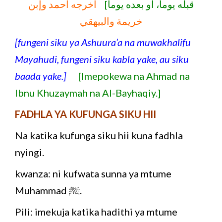
قبله يوماً، أو بعده يوماً]
أخرجه أحمد وإبن
خريمة والبيهقي
[fungeni siku ya Ashuura’a na muwakhalifu
Mayahudi, fungeni siku kabla yake, au siku
baada yake.]
[Imepokewa na Ahmad na
Ibnu Khuzaymah na Al-Bayhaqiy.]
FADHLA YA KUFUNGA SIKU HII
Na katika kufunga siku hii kuna fadhla
nyingi.
kwanza: ni kufwata sunna ya mtume
Muhammad ﷺ.
Pili: imekuja katika hadithi ya mtume