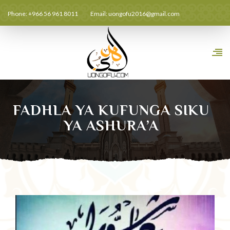
Phone: +966 56 961 8011
Email:
uongofu2016@gmail.com
FADHLA YA KUFUNGA SIKU
YA ASHURA’A