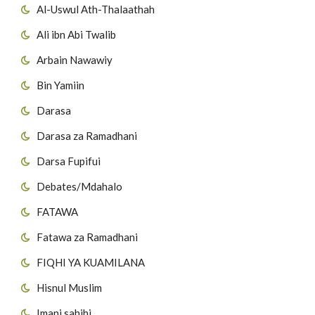
Al-Uswul Ath-Thalaathah
Ali ibn Abi Twalib
Arbain Nawawiy
Bin Yamiin
Darasa
Darasa za Ramadhani
Darsa Fupifui
Debates/Mdahalo
FATAWA
Fatawa za Ramadhani
FIQHI YA KUAMILANA
Hisnul Muslim
Imani sahihi