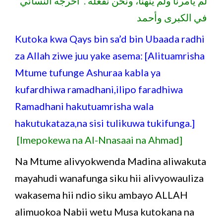
لم يأمرنا ولم ينهنا، ونحن نفعله . أخرجه النسائي
في الكبرى وأحمد
Kutoka kwa Qays bin sa’d bin Ubaada radhi
za Allah ziwe juu yake asema: [Alituamrisha
Mtume tufunge Ashuraa kabla ya
kufardhiwa ramadhani,ilipo faradhiwa
Ramadhani hakutuamrisha wala
hakutukataza,na sisi tulikuwa tukifunga.]
[Imepokewa na Al-Nnasaai na Ahmad]
Na Mtume alivyokwenda Madina aliwakuta
mayahudi wanafunga siku hii alivyowauliza
wakasema hii ndio siku ambayo ALLAH
alimuokoa Nabii wetu Musa kutokana na