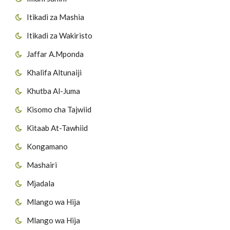
Itikadi za Mashia
Itikadi za Wakiristo
Jaffar A.Mponda
Khalifa Altunaiji
Khutba Al-Juma
Kisomo cha Tajwiid
Kitaab At-Tawhiid
Kongamano
Mashairi
Mjadala
Mlango wa Hija
Mlango wa Hija