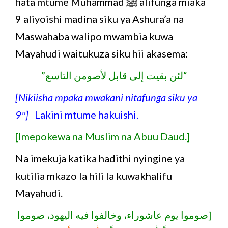
hata mtume Muhammad ﷺ alifunga miaka
9 aliyoishi madina siku ya Ashura’a na
Maswahaba walipo mwambia kuwa
Mayahudi waitukuza siku hii akasema:
“لئن بقيت إلى قابل لأصومن التاسع”
[Nikiisha mpaka mwakani nitafunga siku ya
9″]
Lakini mtume hakuishi.
[Imepokewa na Muslim na Abuu Daud.]
Na imekuja katika hadithi nyingine ya
kutilia mkazo la hili la kuwakhalifu
Mayahudi.
[صوموا يوم عاشوراء، وخالفوا فيه اليهود، صوموا