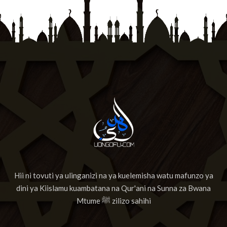
Hii ni tovuti ya ulinganizi na ya kuelemisha watu mafunzo ya
dini ya Kiislamu kuambatana na Qur'ani na Sunna za Bwana
Mtume ﷺ zilizo sahihi