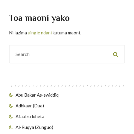
Toa maoni yako
Ni lazima
uingie ndani
kutuma maoni.
Migawanyo
Abu Bakar As-swiddiq
Adhkaar (Dua)
Afaaizu luheta
Al-Ruqya (Zunguo)