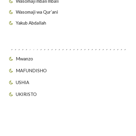
Wasomaji mbali mbali
Wasomaji wa Qur’ani
Yakub Abdallah
Viungo vya Tovuti
Mwanzo
MAFUNDISHO
USHIA
UKIRISTO