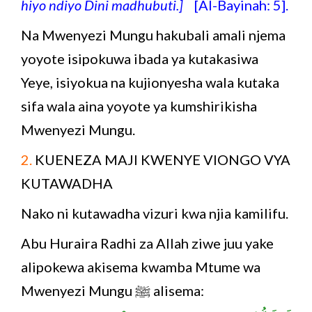
hiyo ndiyo Dini madhubuti.]
[Al-Bayinah: 5].
Na Mwenyezi Mungu hakubali amali njema
yoyote isipokuwa ibada ya kutakasiwa
Yeye, isiyokua na kujionyesha wala kutaka
sifa wala aina yoyote ya kumshirikisha
Mwenyezi Mungu.
2.
KUENEZA MAJI KWENYE VIONGO VYA
KUTAWADHA
Nako ni kutawadha vizuri kwa njia kamilifu.
Abu Huraira Radhi za Allah ziwe juu yake
alipokewa akisema kwamba Mtume wa
Mwenyezi Mungu ﷺ alisema: