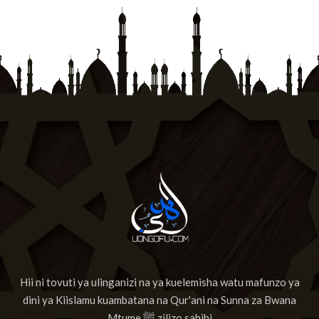
Hii ni tovuti ya ulinganizi na ya kuelemisha watu mafunzo ya
dini ya Kiislamu kuambatana na Qur'ani na Sunna za Bwana
Mtume ﷺ zilizo sahihi