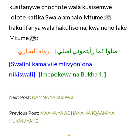
kusifanywe chochote wala kusisemwe
lolote katika Swala ambalo Mtume ﷺ
hakulifanya wala hakulisema, kwa neno lake
Mtume ﷺ:
[صلوا كما رأيتموني أصلي]
رواه البخاري
[Swalini kama vile mlivyoniona
nikiswali]
[Imepokewa na Bukhari. ]
Next Post:
NAMNA YA KUSWALI
Previous Post:
MAANA YA ADHANA NA IQAAM NA
HUKMU YAKE