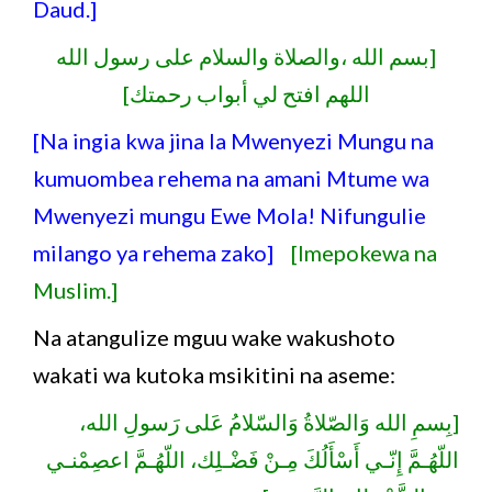
Daud.]
[بسم الله ،والصلاة والسلام على رسول الله
اللهم افتح لي أبواب رحمتك]
[Na ingia kwa jina la Mwenyezi Mungu na
kumuombea rehema na amani Mtume wa
Mwenyezi mungu Ewe Mola! Nifungulie
milango ya rehema zako]
[Imepokewa na
Muslim.]
Na atangulize mguu wake wakushoto
wakati wa kutoka msikitini na aseme:
[بِسمِ الله وَالصّلاةُ وَالسّلامُ عَلى رَسولِ الله،
اللّهُـمَّ إِنّـي أَسْأَلُكَ مِـنْ فَضْـلِك، اللّهُـمَّ اعصِمْنـي