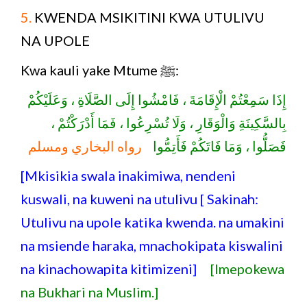
5.
KWENDA MSIKITINI KWA UTULIVU
NA UPOLE
Kwa kauli yake Mtume ﷺ:
إِذَا سَمِعْتُمْ الْإِقَامَةَ ، فَامْشُوا إِلَى الصَّلَاةِ ، وَعَلَيْكُمْ
بِالسَّكِينَةِ وَالْوَقَارِ ، وَلَا تُسْرِعُوا ، فَمَا أَدْرَكْتُمْ ،
فَصَلُّوا ، وَمَا فَاتَكُمْ فَأَتِمُّوا
رواه البخاري ومسلم
[Mkisikia swala inakimiwa, nendeni
kuswali, na kuweni na utulivu [ Sakinah:
Utulivu na upole katika kwenda. na umakini
na msiende haraka, mnachokipata kiswalini
na kinachowapita kitimizeni]
[Imepokewa
na Bukhari na Muslim.]