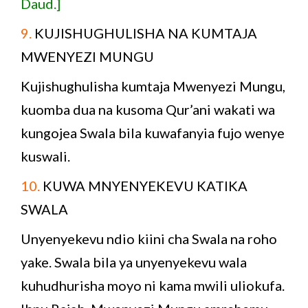
Daud.]
9.
KUJISHUGHULISHA NA KUMTAJA
MWENYEZI MUNGU
Kujishughulisha kumtaja Mwenyezi Mungu,
kuomba dua na kusoma Qur’ani wakati wa
kungojea Swala bila kuwafanyia fujo wenye
kuswali.
10.
KUWA MNYENYEKEVU KATIKA
SWALA
Unyenyekevu ndio kiini cha Swala na roho
yake. Swala bila ya unyenyekevu wala
kuhudhurisha moyo ni kama mwili uliokufa.