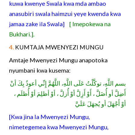
kuwa kwenye Swala kwa mda ambao
anasubiri swala haimzui yeye kwenda kwa
jamaa zake ila Swala]
[ Imepokewa na
Bukhari.].
4.
KUMTAJA MWENYEZI MUNGU
Amtaje Mwenyezi Mungu anapotoka
nyumbani kwa kusema:
بسم اللَّهِ، توكَّلْتُ عَلَى اللَّهِ، اللَّهُمَّ إِنِّي أعوذُ بِكَ أنْ
أَضِلَّ أو أُضَلَّ ، أَوْ أَزِلَّ أوْ أُزلَّ ، أوْ أظلِمَ أوْ أُظلَم ،
أوْ أَجْهَلَ أو يُجهَلَ عَلَيَّ
[Kwa jina la Mwenyezi Mungu,
nimetegemea kwa Mwenyezi Mungu,