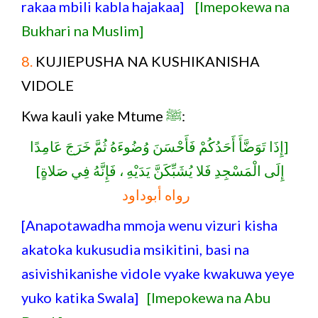
rakaa mbili kabla hajakaa]
[Imepokewa na
Bukhari na Muslim]
8.
KUJIEPUSHA NA KUSHIKANISHA
VIDOLE
Kwa kauli yake Mtume
ﷺ
:
[إِذَا تَوَضَّأَ أَحَدُكُمْ فَأَحْسَنَ وُضُوءَهُ ثُمَّ خَرَجَ عَامِدًا
إِلَى الْمَسْجِدِ فَلا يُشَبِّكَنَّ يَدَيْهِ ، فَإِنَّهُ فِي صَلاةٍ]
رواه أبوداود
[Anapotawadha mmoja wenu vizuri kisha
akatoka kukusudia msikitini, basi na
asivishikanishe vidole vyake kwakuwa yeye
yuko katika Swala]
[Imepokewa na Abu