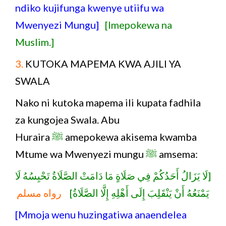
ndiko kujifunga kwenye utiifu wa
Mwenyezi Mungu]
[Imepokewa na
Muslim.]
3.
KUTOKA MAPEMA KWA AJILI YA
SWALA
Nako ni kutoka mapema ili kupata fadhila
za kungojea Swala. Abu
Huraira
ﷺ
amepokewa akisema kwamba
Mtume wa Mwenyezi mungu
ﷺ
amsema:
[لَا يَزَالُ أَحَدُكُمْ فِي صَلَاةٍ مَا دَامَتْ الصَّلَاةُ تَحْبِسُهُ لَا
يَمْنَعُهُ أَنْ يَنْقَلِبَ إِلَى أَهْلِهِ إِلَّا الصَّلَاةُ]
رواه مسلم
[Mmoja wenu huzingatiwa anaendelea