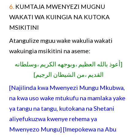
6.
KUMTAJA MWENYEZI MUGNU
WAKATI WA KUINGIA NA KUTOKA
MSIKITINI
Atangulize mguu wake wakulia wakati
wakuingia msikitini na aseme:
[أعوذ بالله العظيم ،وبوجهه الكريم ،وسلطانه
القديم ،من الشيطان الرجيم]
[Najilinda kwa Mwenyezi Mungu Mkubwa,
na kwa uso wake mtukufu na mamlaka yake
ya tangu na tangu, kutokana na Shetani
aliyefukuzwa kwenye rehema ya
Mwenyezo Mungu] [Imepokewa na Abu