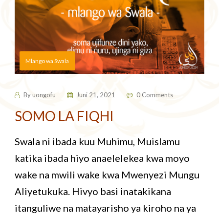
Mlango wa Swala
By
uongofu
Juni 21, 2021
0 Comments
SOMO LA FIQHI
Swala ni ibada kuu Muhimu, Muislamu
katika ibada hiyo anaelelekea kwa moyo
wake na mwili wake kwa Mwenyezi Mungu
Aliyetukuka. Hivyo basi inatakikana
itanguliwe na matayarisho ya kiroho na ya