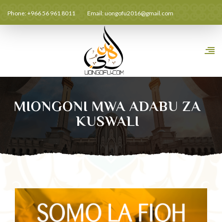
Phone: +966 56 961 8011
Email:
uongofu2016@gmail.com
MIONGONI MWA ADABU ZA
KUSWALI