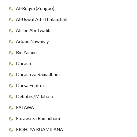
Al-Ruqya (Zunguo)
Al-Uswul Ath-Thalaathah
Ali ibn Abi Twalib
Arbain Nawawiy
Bin Yamiin
Darasa
Darasa za Ramadhani
Darsa Fupifui
Debates/Mdahalo
FATAWA
Fatawa za Ramadhani
FIQHI YA KUAMILANA