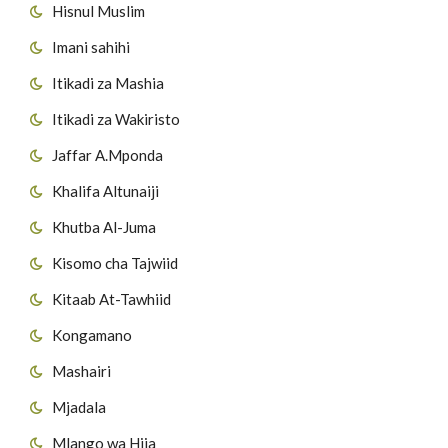
Hisnul Muslim
Imani sahihi
Itikadi za Mashia
Itikadi za Wakiristo
Jaffar A.Mponda
Khalifa Altunaiji
Khutba Al-Juma
Kisomo cha Tajwiid
Kitaab At-Tawhiid
Kongamano
Mashairi
Mjadala
Mlango wa Hija