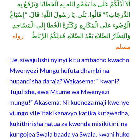
أَلاَ أَدُلُّكُمْ عَلَى مَا يَمْحُو الله بِهِ الْخَطَايَا وَيَرْفَعُ بِهِ
الدَّرَجَاتِ؟” قَالُوا: بَلَى. يَا رَسُولَ اللّهِ! قَالَ: “إِسْبَاغُ
الْوُضُوءِ علَى الْمَكَارِهِ. وَكَثْرَةُ الْخُطَا إِلَى الْمَسْاجِدِ.
وَانْتِظَارُ الصَّلاَةِ بَعْدَ الصَّلاَةِ. فَذلِكُمُ الرِّبَاطُ
رواه
مسلم
[Je, siwajulishi nyinyi kitu ambacho kwacho
Mwenyezi Mungu hufuta dhambi na
hupandisha daraja? Wakasema: “ kwani?
Tujulishe, ewe Mtume wa Mwenyezi
mungu!” Akasema: Ni kueneza maji kwenye
viungo vile itakikanavyo katika kutawadha,
kukithirisha hatua za kwenda misikitini, na
kungojea Swala baada ya Swala, kwani huko