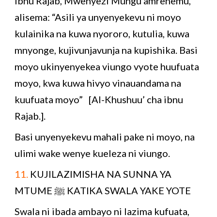
Ibnu Rajab, Mwenyezi Mungu amrehemu,
alisema: “Asili ya unyenyekevu ni moyo
kulainika na kuwa nyororo, kutulia, kuwa
mnyonge, kujivunjavunja na kupishika. Basi
moyo ukinyenyekea viungo vyote huufuata
moyo, kwa kuwa hivyo vinauandama na
kuufuata moyo” [Al-Khushuu’ cha ibnu
Rajab.].
Basi unyenyekevu mahali pake ni moyo, na
ulimi wake wenye kueleza ni viungo.
11.
KUJILAZIMISHA NA SUNNA YA
MTUME ﷺ KATIKA SWALA YAKE YOTE
Swala ni ibada ambayo ni lazima kufuata,