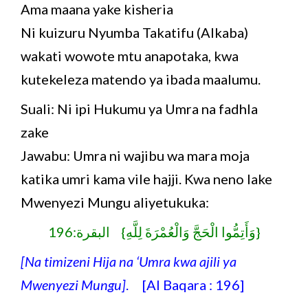
Ama maana yake kisheria
Ni kuizuru Nyumba Takatifu (Alkaba)
wakati wowote mtu anapotaka, kwa
kutekeleza matendo ya ibada maalumu.
Suali: Ni ipi Hukumu ya Umra na fadhla
zake
Jawabu: Umra ni wajibu wa mara moja
katika umri kama vile hajji. Kwa neno lake
Mwenyezi Mungu aliyetukuka:
{وَأَتِمُّوا الْحَجَّ وَالْعُمْرَةَ لِلَّهِ} البقرة:196
[Na timizeni Hija na ‘Umra kwa ajili ya
Mwenyezi Mungu]
. [Al Baqara : 196]