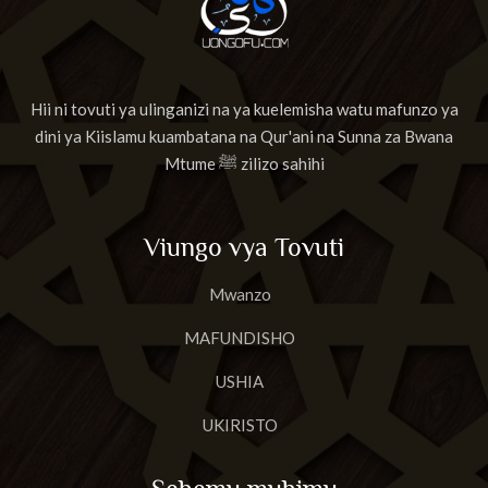
Hii ni tovuti ya ulinganizi na ya kuelemisha watu mafunzo ya
dini ya Kiislamu kuambatana na Qur'ani na Sunna za Bwana
Mtume ﷺ zilizo sahihi
Viungo vya Tovuti
Mwanzo
MAFUNDISHO
USHIA
UKIRISTO