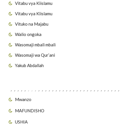
Vitabu vya Kiislamu
Vitabu vya Kiislamu
Vituko na Majabu
Walio ongoka
Wasomaji mbali mbali
Wasomaji wa Qur’ani
Yakub Abdallah
Viungo vya Tovuti
Mwanzo
MAFUNDISHO
USHIA