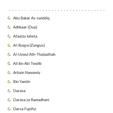
Migawanyo
Abu Bakar As-swiddiq
Adhkaar (Dua)
Afaaizu luheta
Al-Ruqya (Zunguo)
Al-Uswul Ath-Thalaathah
Ali ibn Abi Twalib
Arbain Nawawiy
Bin Yamiin
Darasa
Darasa za Ramadhani
Darsa Fupifui