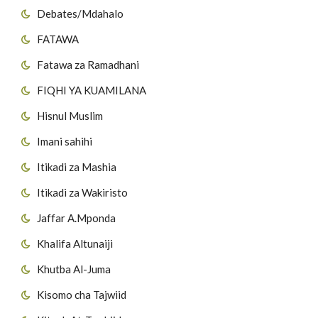
Debates/Mdahalo
FATAWA
Fatawa za Ramadhani
FIQHI YA KUAMILANA
Hisnul Muslim
Imani sahihi
Itikadi za Mashia
Itikadi za Wakiristo
Jaffar A.Mponda
Khalifa Altunaiji
Khutba Al-Juma
Kisomo cha Tajwiid