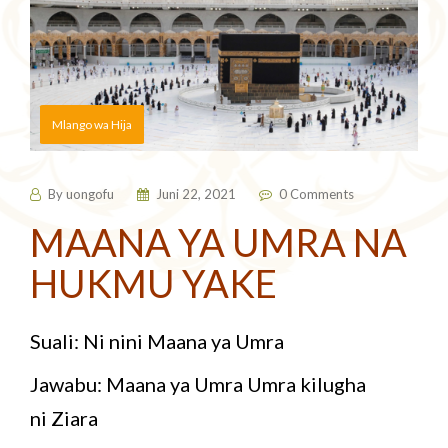
Mlango wa Hija
By
uongofu
Juni 22, 2021
0 Comments
MAANA YA UMRA NA
HUKMU YAKE
Suali: Ni nini Maana ya Umra
Jawabu: Maana ya Umra Umra kilugha
ni Ziara