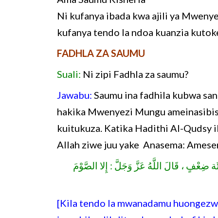
Ni kufanya ibada kwa ajili ya Mweny
kufanya tendo la ndoa kuanzia kutoke
FADHLA ZA SAUMU
Suali:
Ni zipi Fadhla za saumu?
Jawabu:
Saumu ina fadhila kubwa san
hakika Mwenyezi Mungu ameinasibish
kuitukuza. Katika Hadithi Al-Qudsy 
Allah ziwe juu yake Anasema: Ame
[ضِعْفٍ ، قَالَ اللَّهُ عَزَّ وَجَلَّ : إِلا الصَّوْمَ
[Kila tendo la mwanadamu huongezw