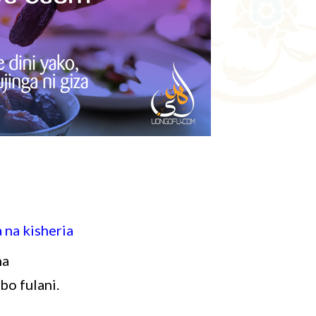
 na kisheria
ha
bo fulani.