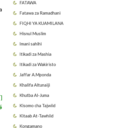
FATAWA
a
Fatawa za Ramadhani
FIQHI YA KUAMILANA
Hisnul Muslim
Imani sahihi
Itikadi za Mashia
Itikadi za Wakiristo
Jaffar A.Mponda
Khalifa Altunaiji
Khutba Al-Juma
كُ
Kisomo cha Tajwiid
ف]
Kitaab At-Tawhiid
Kongamano