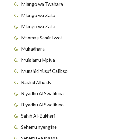
Mlango wa Twahara
Mlango wa Zaka
Mlango wa Zaka
Msomaji Samir Izzat
Muhadhara
Muislamu Mpiya
Munshid Yusuf Calibso
Rashid Alheidy
Riyadhu Al Swalihina
Riyadhu Al Swalihina
Sahih Al-Bukhari
Sehemu nyengine
Sehemu ya Ibaada