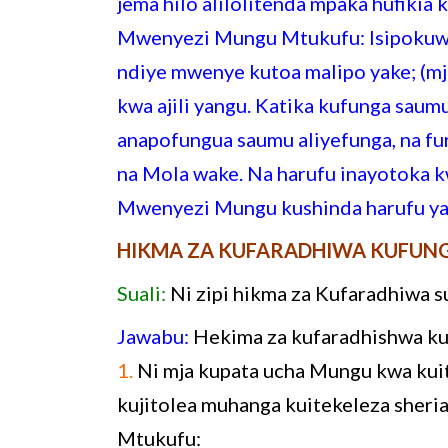
jema hilo alilolitenda mpaka hufiki
Mwenyezi Mungu Mtukufu: Isipokuwa 
ndiye mwenye kutoa malipo yake; (m
kwa ajili yangu. Katika kufunga saumu
anapofungua saumu aliyefunga, na fura
na Mola wake. Na harufu inayotoka k
Mwenyezi Mungu kushinda harufu y
HIKMA ZA KUFARADHIWA KUFUN
Suali:
Ni zipi hikma za Kufaradhiwa 
Jawabu:
Hekima za kufaradhishwa kuf
1.
Ni mja kupata ucha Mungu kwa kuiti
kujitolea muhanga kuitekeleza sher
Mtukufu: