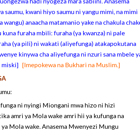
a kuongezwa hadi nyogeza mara sabiini. Anasema
saumu, kwani hiyo saumu ni yangu mimi, na mimi
ja wangu) anaacha matamanio yake na chakula chak
 kuna furaha mbili: furaha (ya kwanza) ni pale
ha (ya pili) ni wakati (aliyefunga) atakapokutana
wenye kinywa cha aliyefunga ni nzuri sana mbele y
a miski]
[Imepokewa na Bukhari na Muslim.]
GA
sumu:
unga ni nyingi Miongani mwa hizo ni hizi
ka amri ya Mola wake amri hii ya kufunga na
ia ya Mola wake. Anasema Mwenyezi Mungu