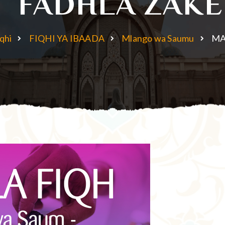
FADHLA ZAKE
qhi
FIQHI YA IBAADA
Mlango wa Saumu
MA