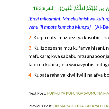
{نَ مِن قَبْلِكُمْ لَعَلَّكُمْ تَتَّقُونَ} البقرة:183
[Enyi mlioamini! Mmelazimishwa kufun
yenu ili mpate kumcha Mungu]
[Al-Baq
2.
Kuipa nafsi mazoezi ya kusubiri, n
3.
Kujizoezesha mtu kufanya hisani, 
mafukara; kwa sababu mtu anapoonja 
laini na kuhisi jinsi wanavyohisi ndu
4.
Kupata raha ya kiwiliwili na afya b
Next Post:
HUKMU YA KUFUNGA SAUMU NA MA
Previous Post:
HIKMA YA KUTOA ZAKA YA FITR