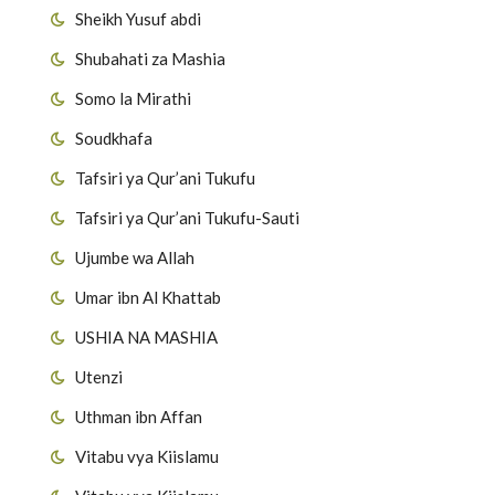
Sheikh Yusuf abdi
Shubahati za Mashia
Somo la Mirathi
Soudkhafa
Tafsiri ya Qur’ani Tukufu
Tafsiri ya Qur’ani Tukufu-Sauti
Ujumbe wa Allah
Umar ibn Al Khattab
USHIA NA MASHIA
Utenzi
Uthman ibn Affan
Vitabu vya Kiislamu