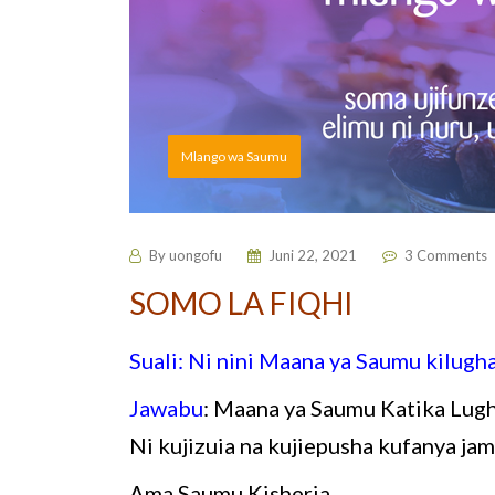
Mlango wa Saumu
By
uongofu
Juni 22, 2021
3 Comments
SOMO LA FIQHI
Suali: Ni nini Maana ya Saumu kilugha
Jawabu
: Maana ya Saumu Katika Lug
Ni kujizuia na kujiepusha kufanya jam
Ama Saumu Kisheria