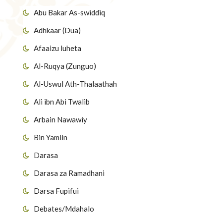
Abu Bakar As-swiddiq
Adhkaar (Dua)
Afaaizu luheta
Al-Ruqya (Zunguo)
Al-Uswul Ath-Thalaathah
Ali ibn Abi Twalib
Arbain Nawawiy
Bin Yamiin
Darasa
Darasa za Ramadhani
Darsa Fupifui
Debates/Mdahalo