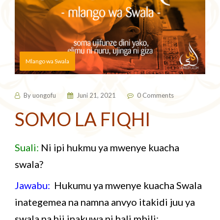
Mlango wa Swala
By
uongofu
Juni 21, 2021
0 Comments
SOMO LA FIQHI
Suali:
Ni ipi hukmu ya mwenye kuacha
swala?
Jawabu:
Hukumu ya mwenye kuacha Swala
inategemea na namna anvyo itakidi juu ya
swala na hii inakuwa ni hali mbili: