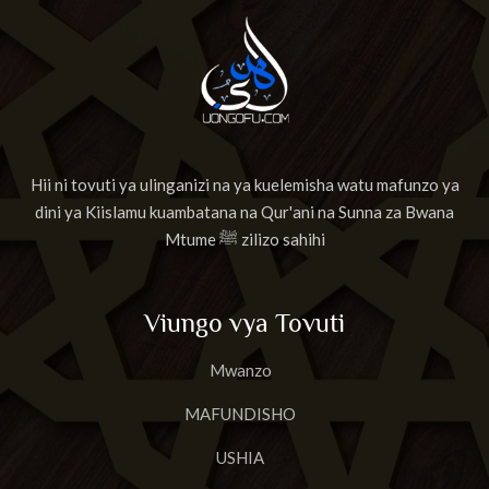
Hii ni tovuti ya ulinganizi na ya kuelemisha watu mafunzo ya
dini ya Kiislamu kuambatana na Qur'ani na Sunna za Bwana
Mtume ﷺ zilizo sahihi
Viungo vya Tovuti
Mwanzo
MAFUNDISHO
USHIA