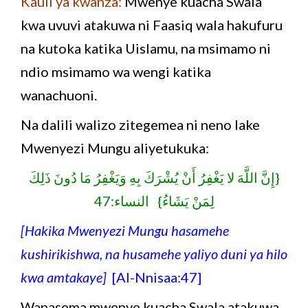
Kauli ya kwanza:
Mwenye kuacha Swala
kwa uvuvi atakuwa ni Faasiq wala hakufuru
na kutoka katika Uislamu, na msimamo ni
ndio msimamo wa wengi katika
wanachuoni.
Na dalili walizo zitegemea ni neno lake
Mwenyezi Mungu aliyetukuka:
{إِنَّ اللَّهَ لا يَغْفِرُ أَنْ يُشْرَكَ بِهِ وَيَغْفِرُ مَا دُونَ ذَلِكَ
لِمَنْ يَشَاءُ} النساء:47
[Hakika Mwenyezi Mungu hasamehe
kushirikishwa, na husamehe yaliyo duni ya hilo
kwa amtakaye]
[Al-Nnisaa:47]
Wanasema mwenye kuacha Swala atakuwa