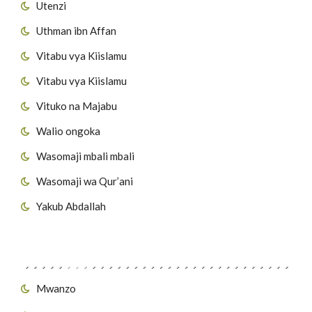
Utenzi
Uthman ibn Affan
Vitabu vya Kiislamu
Vitabu vya Kiislamu
Vituko na Majabu
Walio ongoka
Wasomaji mbali mbali
Wasomaji wa Qur’ani
Yakub Abdallah
Viungo vya Tovuti
Mwanzo