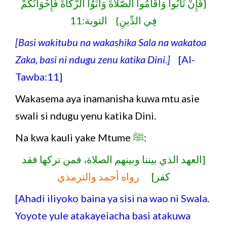
{فَإِنْ تَابُوا وَأَقَامُوا الصَّلاةَ وَآتَوُا الزَّكَاةَ فَإِخْوَانُكُمْ
فِي الدِّينِ} التوبة:11
[Basi wakitubu na wakashika Sala na wakatoa
Zaka, basi ni ndugu zenu katika Dini.]
[Al-
Tawba:11]
Wakasema aya inamanisha kuwa mtu asie
swali si ndugu yenu katika Dini.
Na kwa kauli yake Mtume
ﷺ
:
[العهد الذي بيننا وبينهم الصلاة، فمن تركها فقد
كفر]
رواه أحمد والترمذي
[Ahadi iliyoko baina ya sisi na wao ni Swala.
Yoyote yule atakayeiacha basi atakuwa