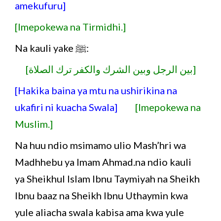
amekufuru]
[Imepokewa na Tirmidhi.]
Na kauli yake ﷺ:
[بين الرجل وبين الشرك والكفر ترك الصلاة]
[Hakika baina ya mtu na ushirikina na
ukafiri ni kuacha Swala]
[Imepokewa na
Muslim.]
Na huu ndio msimamo ulio Mash’hri wa
Madhhebu ya Imam Ahmad.na ndio kauli
ya Sheikhul Islam Ibnu Taymiyah na Sheikh
Ibnu baaz na Sheikh Ibnu Uthaymin kwa
yule aliacha swala kabisa ama kwa yule