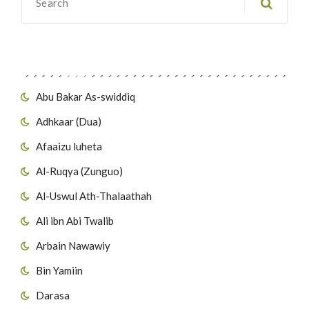
Migawanyo
Abu Bakar As-swiddiq
Adhkaar (Dua)
Afaaizu luheta
Al-Ruqya (Zunguo)
Al-Uswul Ath-Thalaathah
Ali ibn Abi Twalib
Arbain Nawawiy
Bin Yamiin
Darasa