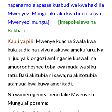
hapana mola apasae kuabudiwa kwa haki ila
Mwenyezi Mungu akitaka kwa hilo uso wa
Mwenyezi mungu.]
[Imepokelewa na
Bukhari]
Kauli ya pili:
Mwenye kuacha Swala kwa
kukusudia na uvivu atakuwa amekufuru. Na
ni juu ya kiongozi amlinganie kuswali na
amuorodheshee toba kwa muda wa siku
tatu. Basi akitubia ni sawa, na akitotubia
atamuua kwa kuwa ameritadi.
Na wametegemea neno lake Mwenyezi
Mungu aliposema: