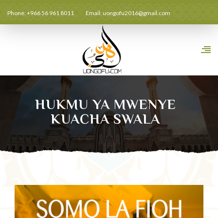
Phone: +966 56 961 8011
Email:
uongofu2016@gmail.com
HUKMU YA MWENYE
KUACHA SWALA