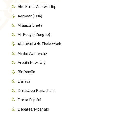
Abu Bakar As-swiddiq
Adhkaar (Dua)
Afaaizu luheta
Al-Ruqya (Zunguo)
Al-Uswul Ath-Thalaathah
Ali ibn Abi Twalib
Arbain Nawawiy
Bin Yamiin
Darasa
Darasa za Ramadhani
Darsa Fupifui
Debates/Mdahalo