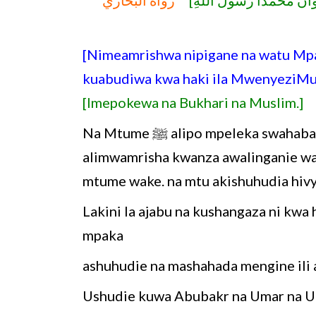
[ ، وَأَنَّ مُحَمَّدًا رَسُولُ اللَّهِ
رواه البخاري
[Nimeamrishwa nipigane na watu Mp
kuabudiwa kwa haki ila MwenyeziM
[Imepokewa na Bukhari na Muslim.]
Na Mtume ﷺ alipo mpeleka swahaba wake Muaadh Radhi za allah ziwe juu yake Yamen
alimwamrisha kwanza awalinganie w
mtume wake. na mtu akishuhudia hiv
Lakini la ajabu na kushangaza ni kw
mpaka
ashuhudie na mashahada mengine ili
Ushudie kuwa Abubakr na Umar na Ut