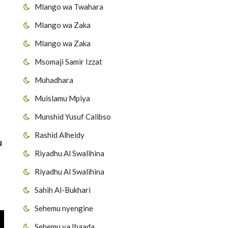
Mlango wa Twahara
Mlango wa Zaka
Mlango wa Zaka
Msomaji Samir Izzat
Muhadhara
Muislamu Mpiya
Munshid Yusuf Calibso
Rashid Alheidy
u
Riyadhu Al Swalihina
Riyadhu Al Swalihina
Sahih Al-Bukhari
Sehemu nyengine
Sehemu ya Ibaada