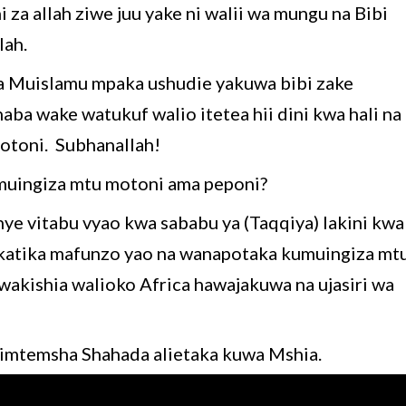
za allah ziwe juu yake ni walii wa mungu na Bibi
lah.
wa Muislamu mpaka ushudie yakuwa bibi zake
a wake watukuf walio itetea hii dini kwa hali na
otoni. Subhanallah!
umuingiza mtu motoni ama peponi?
ye vitabu vyao kwa sababu ya (Taqqiya) lakini kwa
katika mafunzo yao na wanapotaka kumuingiza mt
akishia walioko Africa hawajakuwa na ujasiri wa
kimtemsha Shahada alietaka kuwa Mshia.