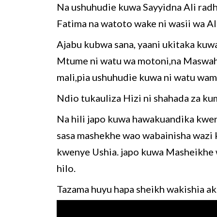
Na ushuhudie kuwa Sayyidna Ali radhi 
Fatima na watoto wake ni wasii wa Al
Ajabu kubwa sana, yaani ukitaka ku
Mtume ni watu wa motoni,na Maswahab
mali,pia ushuhudie kuwa ni watu wam
Ndio tukauliza Hizi ni shahada za k
Na hili japo kuwa hawakuandika kwen
sasa mashekhe wao wabainisha wazi 
kwenye Ushia. japo kuwa Masheikhe w
hilo.
Tazama huyu hapa sheikh wakishia a