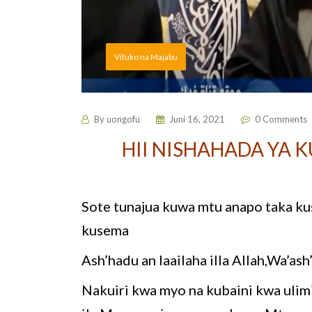
Vituko na Majabu
By
uongofu
Juni 16, 2021
0 Comments
HII NISHAHADA YA 
Sote tunajua kuwa mtu anapo taka kus
kusema
Ash’hadu an laailaha illa Allah,Wa’
Nakuiri kwa myo na kubaini kwa ulim