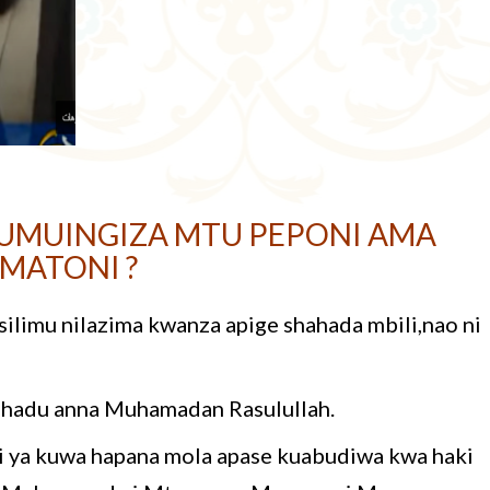
KUMUINGIZA MTU PEPONI AMA
MATONI ?
ilimu nilazima kwanza apige shahada mbili,nao ni
ash’hadu anna Muhamadan Rasulullah.
i ya kuwa hapana mola apase kuabudiwa kwa haki