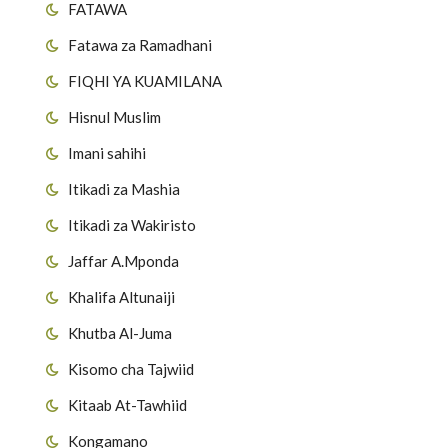
FATAWA
Fatawa za Ramadhani
FIQHI YA KUAMILANA
Hisnul Muslim
Imani sahihi
Itikadi za Mashia
Itikadi za Wakiristo
Jaffar A.Mponda
Khalifa Altunaiji
Khutba Al-Juma
Kisomo cha Tajwiid
Kitaab At-Tawhiid
Kongamano