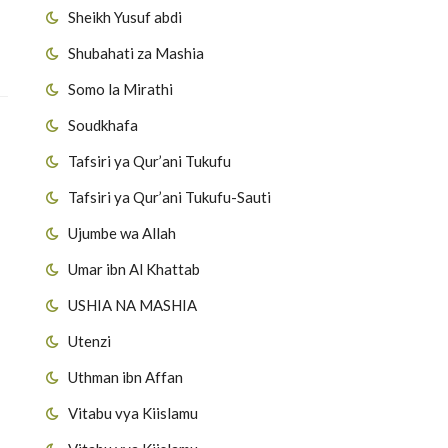
Sheikh Yusuf abdi
Shubahati za Mashia
Somo la Mirathi
Soudkhafa
Tafsiri ya Qur’ani Tukufu
Tafsiri ya Qur’ani Tukufu-Sauti
Ujumbe wa Allah
Umar ibn Al Khattab
USHIA NA MASHIA
Utenzi
Uthman ibn Affan
Vitabu vya Kiislamu