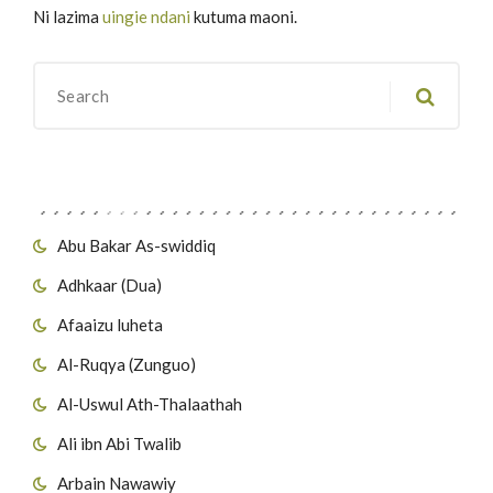
Ni lazima
uingie ndani
kutuma maoni.
Migawanyo
Abu Bakar As-swiddiq
Adhkaar (Dua)
Afaaizu luheta
Al-Ruqya (Zunguo)
Al-Uswul Ath-Thalaathah
Ali ibn Abi Twalib
Arbain Nawawiy