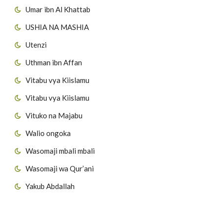
Umar ibn Al Khattab
USHIA NA MASHIA
Utenzi
Uthman ibn Affan
Vitabu vya Kiislamu
Vitabu vya Kiislamu
Vituko na Majabu
Walio ongoka
Wasomaji mbali mbali
Wasomaji wa Qur’ani
Yakub Abdallah
Viungo vya Tovuti