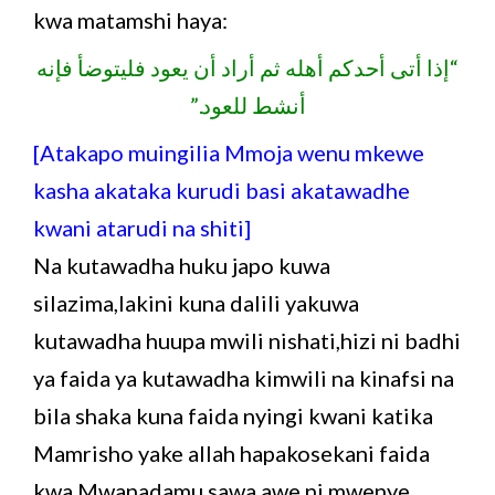
kwa matamshi haya:
“إذا أتى أحدكم أهله ثم أراد أن يعود فليتوضأ فإنه
أنشط للعود.”
[Atakapo muingilia Mmoja wenu mkewe
kasha akataka kurudi basi akatawadhe
kwani atarudi na shiti]
Na kutawadha huku japo kuwa
silazima,lakini kuna dalili yakuwa
kutawadha huupa mwili nishati,hizi ni badhi
ya faida ya kutawadha kimwili na kinafsi na
bila shaka kuna faida nyingi kwani katika
Mamrisho yake allah hapakosekani faida
kwa Mwanadamu sawa awe ni mwenye