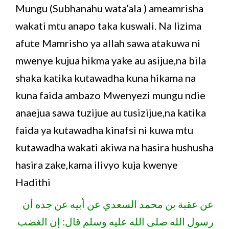
Mungu (Subhanahu wata’ala ) ameamrisha
wakati mtu anapo taka kuswali. Na lizima
afute Mamrisho ya allah sawa atakuwa ni
mwenye kujua hikma yake au asijue,na bila
shaka katika kutawadha kuna hikama na
kuna faida ambazo Mwenyezi mungu ndie
anaejua sawa tuzijue au tusizijue,na katika
faida ya kutawadha kinafsi ni kuwa mtu
kutawadha wakati akiwa na hasira hushusha
hasira zake,kama ilivyo kuja kwenye
Hadithi
عن عقبة بن محمد السعدي عن أبيه عن جده أن
رسول الله صلى الله عليه وسلم قال: إن الغضب