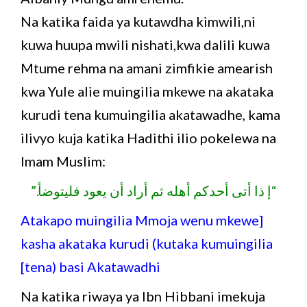
Na katika faida ya kutawdha kimwili,ni
kuwa huupa mwili nishati,kwa dalili kuwa
Mtume rehma na amani zimfikie amearish
kwa Yule alie muingilia mkewe na akataka
kurudi tena kumuingilia akatawadhe, kama
ilivyo kuja katika Hadithi ilio pokelewa na
Imam Muslim:
“إ ذا أتى أحدكم أهله ثم أراد أن يعود فليتوضأ.”
[Atakapo muingilia Mmoja wenu mkewe
kasha akataka kurudi (kutaka kumuingilia
tena) basi Akatawadhi]
Na katika riwaya ya Ibn Hibbani imekuja