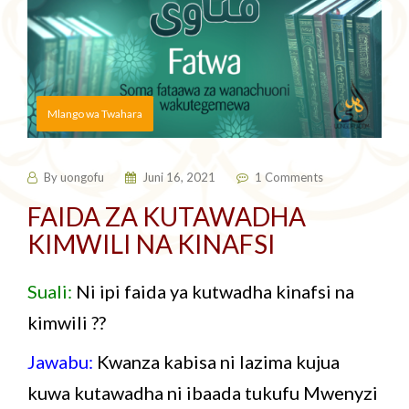
Mlango wa Twahara
By
uongofu
Juni 16, 2021
1 Comments
FAIDA ZA KUTAWADHA
KIMWILI NA KINAFSI
Suali:
Ni ipi faida ya kutwadha kinafsi na
kimwili ??
Jawabu:
K
wanza kabisa ni lazima kujua
kuwa kutawadha ni ibaada tukufu Mwenyzi