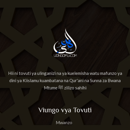
Hii ni tovuti ya ulinganizi na ya kuelemisha watu mafunzo ya
dini ya Kiislamu kuambatana na Qur'ani na Sunna za Bwana
Mtume ﷺ zilizo sahihi
Viungo vya Tovuti
Mwanzo