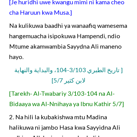
[Je huridhi uwe kwangu mimi ni kama cheo
cha Haruun kwa Musa.]
Na kulikuwa baadhi ya wanaafiq wamesema
hangemuacha isipokuwa Hampendi, ndio
Mtume akamwambia Sayydna Ali maneno
hayo.
[ تاريخ الطبري 3/103-104، والبداية والنهاية
لابن كثير 5/7]
[Tarekh- Al-Twabariy 3/103-104 na Al-
Bidaaya wa Al-Nnihaya ya Ibnu Kathir 5/7]
2. Na hili la kubakishwa mtu Madina
halikuwa ni jambo Hasa kwa Sayyidna Ali