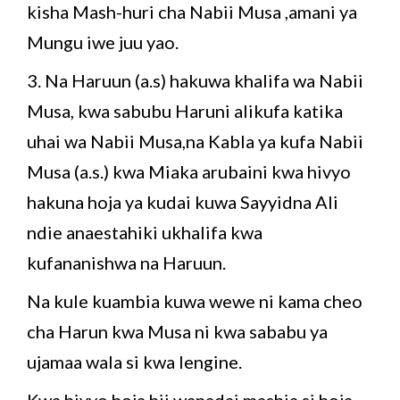
kisha Mash-huri cha Nabii Musa ,amani ya
Mungu iwe juu yao.
3. Na Haruun (a.s) hakuwa khalifa wa Nabii
Musa, kwa sabubu Haruni alikufa katika
uhai wa Nabii Musa,na Kabla ya kufa Nabii
Musa (a.s.) kwa Miaka arubaini kwa hivyo
hakuna hoja ya kudai kuwa Sayyidna Ali
ndie anaestahiki ukhalifa kwa
kufananishwa na Haruun.
Na kule kuambia kuwa wewe ni kama cheo
cha Harun kwa Musa ni kwa sababu ya
ujamaa wala si kwa lengine.
Kwa hivyo hoja hii wanadai mashia si hoja