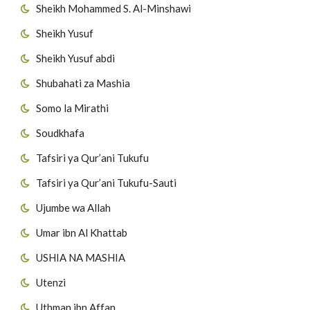
Sheikh Mohammed S. Al-Minshawi
Sheikh Yusuf
Sheikh Yusuf abdi
Shubahati za Mashia
Somo la Mirathi
Soudkhafa
Tafsiri ya Qur’ani Tukufu
Tafsiri ya Qur’ani Tukufu-Sauti
Ujumbe wa Allah
Umar ibn Al Khattab
USHIA NA MASHIA
Utenzi
Uthman ibn Affan