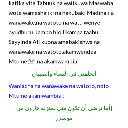
katika vita Tabuuk na walikuwa Maswaba
wote wameshiriki na hakubaki Madina ila
wanawake,na watoto na watu wenye
nyudhuru. Jambo hio likampa taabu
Sayyinda Ali kuona amebakishwa na
wanawake na watoto,akamwendea
Mtume ﷺ na akamwambia:
أتخلفني في النساء والصبيان
Waniacha na wanawake na watoto, ndio
Mtume akamwambia :
[أما ترضى أن تكون مني بمنزلة هارون من
موسى]