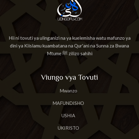
Hii ni tovuti ya ulinganizi na ya kuelemisha watu mafunzo ya
dini ya Kiislamu kuambatana na Qur'ani na Sunna za Bwana
Mtume ﷺ zilizo sahihi
Viungo vya Tovuti
Mwanzo
MAFUNDISHO
USHIA
UKIRISTO