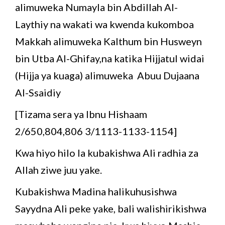
alimuweka Numayla bin Abdillah Al-
Laythiy na wakati wa kwenda kukomboa
Makkah alimuweka Kalthum bin Husweyn
bin Utba Al-Ghifay,na katika Hijjatul widai
(Hijja ya kuaga) alimuweka Abuu Dujaana
Al-Ssaidiy
[Tizama sera ya Ibnu Hishaam
2/650,804,806 3/1113-1133-1154]
Kwa hiyo hilo la kubakishwa Ali radhia za
Allah ziwe juu yake.
Kubakishwa Madina halikuhusishwa
Sayydna Ali peke yake, bali walishirikishwa