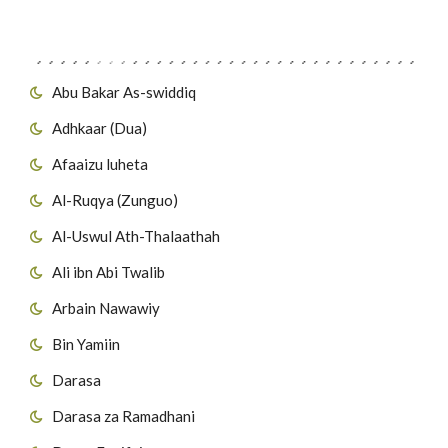
Migawanyo
Abu Bakar As-swiddiq
Adhkaar (Dua)
Afaaizu luheta
Al-Ruqya (Zunguo)
Al-Uswul Ath-Thalaathah
Ali ibn Abi Twalib
Arbain Nawawiy
Bin Yamiin
Darasa
Darasa za Ramadhani