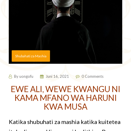
Shubahati za Mashia
By
uongofu
Juni 16, 2021
0 Comments
EWE ALI, WEWE KWANGU NI
KAMA MFANO WA HARUNI
KWA MUSA
Katika shubuhati za mashia katika kuitetea