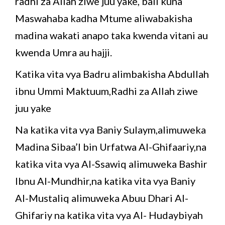
radhi za Allah ziwe juu yake, bali kuna
Maswahaba kadha Mtume aliwabakisha
madina wakati anapo taka kwenda vitani au
kwenda Umra au hajji.
Katika vita vya Badru alimbakisha Abdullah
ibnu Ummi Maktuum,Radhi za Allah ziwe
juu yake
Na katika vita vya Baniy Sulaym,alimuweka
Madina Sibaa’I bin Urfatwa Al-Ghifaariy,na
katika vita vya Al-Ssawiq alimuweka Bashir
Ibnu Al-Mundhir,na katika vita vya Baniy
Al-Mustaliq alimuweka Abuu Dhari Al-
Ghifariy na katika vita vya Al- Hudaybiyah