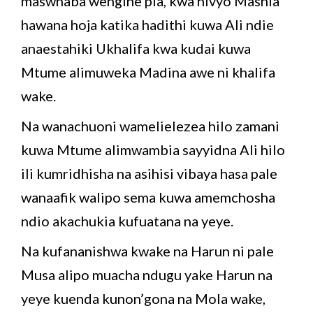
maswhaba wengine pia, kwa hivyo Mashia
hawana hoja katika hadithi kuwa Ali ndie
anaestahiki Ukhalifa kwa kudai kuwa
Mtume alimuweka Madina awe ni khalifa
wake.
Na wanachuoni wamelielezea hilo zamani
kuwa Mtume alimwambia sayyidna Ali hilo
ili kumridhisha na asihisi vibaya hasa pale
wanaafik walipo sema kuwa amemchosha
ndio akachukia kufuatana na yeye.
Na kufananishwa kwake na Harun ni pale
Musa alipo muacha ndugu yake Harun na
yeye kuenda kunon’gona na Mola wake,