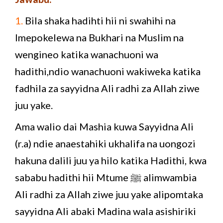
1.
Bila shaka hadihti hii ni swahihi na
Imepokelewa na Bukhari na Muslim na
wengineo katika wanachuoni wa
hadithi,ndio wanachuoni wakiweka katika
fadhila za sayyidna Ali radhi za Allah ziwe
juu yake.
Ama walio dai Mashia kuwa Sayyidna Ali
(r.a) ndie anaestahiki ukhalifa na uongozi
hakuna dalili juu ya hilo katika Hadithi, kwa
sababu hadithi hii Mtume ﷺ alimwambia
Ali radhi za Allah ziwe juu yake alipomtaka
sayyidna Ali abaki Madina wala asishiriki