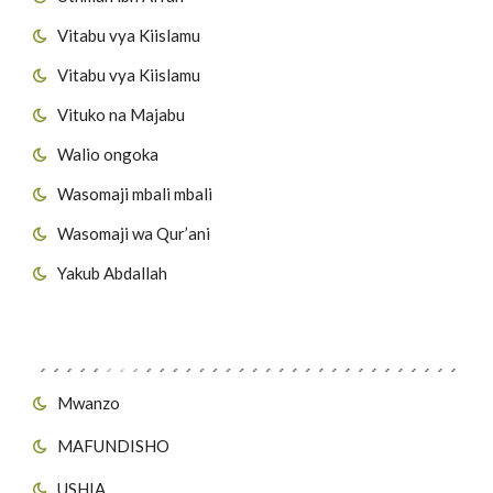
Vitabu vya Kiislamu
Vitabu vya Kiislamu
Vituko na Majabu
Walio ongoka
Wasomaji mbali mbali
Wasomaji wa Qur’ani
Yakub Abdallah
Viungo vya Tovuti
Mwanzo
MAFUNDISHO
USHIA