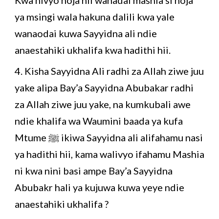
ya msingi wala hakuna dalili kwa yale
wanaodai kuwa Sayyidna ali ndie
anaestahiki ukhalifa kwa hadithi hii.
4. Kisha Sayyidna Ali radhi za Allah ziwe juu
yake alipa Bay’a Sayyidna Abubakar radhi
za Allah ziwe juu yake, na kumkubali awe
ndie khalifa wa Waumini baada ya kufa
Mtume ﷺ ikiwa Sayyidna ali alifahamu nasi
ya hadithi hii, kama walivyo ifahamu Mashia
ni kwa nini basi ampe Bay’a Sayyidna
Abubakr hali ya kujuwa kuwa yeye ndie
anaestahiki ukhalifa ?