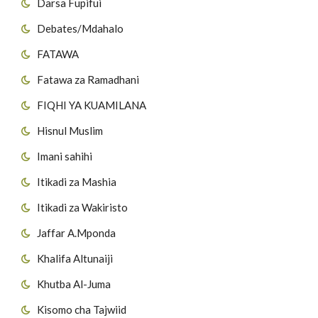
Darsa Fupifui
Debates/Mdahalo
FATAWA
Fatawa za Ramadhani
FIQHI YA KUAMILANA
Hisnul Muslim
Imani sahihi
Itikadi za Mashia
Itikadi za Wakiristo
Jaffar A.Mponda
Khalifa Altunaiji
Khutba Al-Juma
Kisomo cha Tajwiid