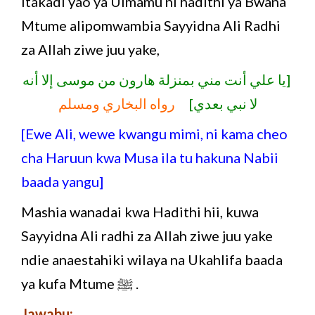
itakadi yao ya Uimamu ni hadithi ya Bwana
Mtume alipomwambia Sayyidna Ali Radhi
za Allah ziwe juu yake,
[يا علي أنت مني بمنزلة هارون من موسى إلا أنه
لا نبي بعدي]
رواه البخاري ومسلم
[Ewe Ali, wewe kwangu mimi, ni kama cheo
cha Haruun kwa Musa ila tu hakuna Nabii
baada yangu]
Mashia wanadai kwa Hadithi hii, kuwa
Sayyidna Ali radhi za Allah ziwe juu yake
ndie anaestahiki wilaya na Ukahlifa baada
ya kufa Mtume ﷺ .
Jawabu: